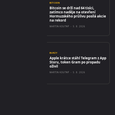
BITCOIN
Bitcoin se drží nad 64 tisíci,
zatímco naděje na otevření
Hormuzského průlivu posílá akcie
na rekord
MARTIN KOUTNÝ
-
5. 8. 2026
BURZY
Apple krátce stáhl Telegram z App
Storu, token Gram po propadu
oživil
MARTIN KOUTNÝ
-
5. 8. 2026