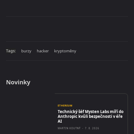
Tags:
burzy
hacker
kryptoměny
Novinky
ETHEREUM
Technický šéf Mysten Labs míří do
Anthropic kvůli bezpečnosti v éře
AI
MARTIN KOUTNÝ
-
7. 8. 2026