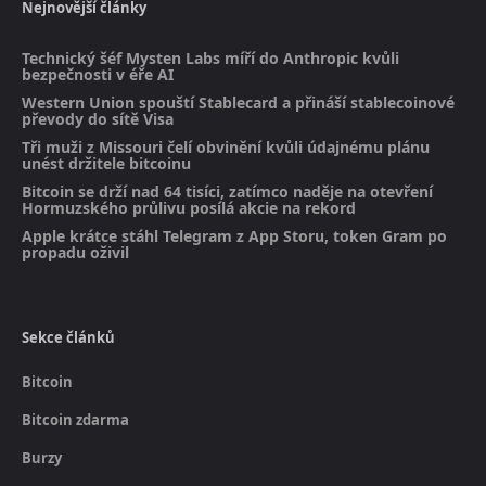
Nejnovější články
Technický šéf Mysten Labs míří do Anthropic kvůli
bezpečnosti v éře AI
Western Union spouští Stablecard a přináší stablecoinové
převody do sítě Visa
Tři muži z Missouri čelí obvinění kvůli údajnému plánu
unést držitele bitcoinu
Bitcoin se drží nad 64 tisíci, zatímco naděje na otevření
Hormuzského průlivu posílá akcie na rekord
Apple krátce stáhl Telegram z App Storu, token Gram po
propadu oživil
Sekce článků
Bitcoin
Bitcoin zdarma
Burzy