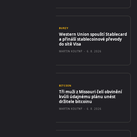
BURZY
Western Union spouští Stablecard
a přináší stablecoinové převody
do sítě Visa
MARTIN KOUTNÝ
-
6. 8. 2026
BITCOIN
Tři muži z Missouri čelí obvinění
kvůli údajnému plánu unést
držitele bitcoinu
MARTIN KOUTNÝ
-
6. 8. 2026