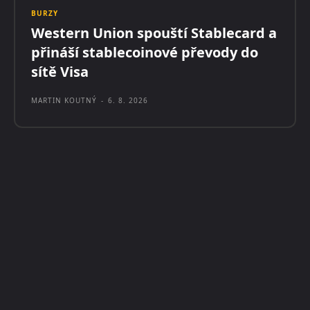
BURZY
Western Union spouští Stablecard a
přináší stablecoinové převody do
sítě Visa
MARTIN KOUTNÝ
-
6. 8. 2026