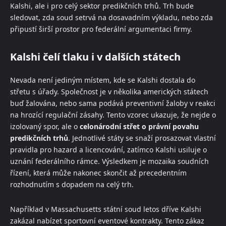
Kalshi, ale i pro celý sektor predikčních trhů. Trh bude
sledovat, zda soud setrvá na dosavadním výkladu, nebo zda
připustí širší prostor pro federální argumentaci firmy.
Kalshi čelí tlaku i v dalších státech
Nevada není jediným místem, kde se Kalshi dostala do
střetu s úřady. Společnost je v několika amerických státech
buď žalována, nebo sama podává preventivní žaloby v reakci
na hrozící regulační zásahy. Tento vzorec ukazuje, že nejde o
izolovaný spor, ale o
celonárodní střet o právní povahu
predikčních trhů
. Jednotlivé státy se snaží prosazovat vlastní
pravidla pro hazard a licencování, zatímco Kalshi usiluje o
uznání federálního rámce. Výsledkem je mozaika soudních
řízení, která může nakonec skončit až precedentním
rozhodnutím s dopadem na celý trh.
Například v Massachusetts státní soud letos dříve Kalshi
zakázal nabízet sportovní eventové kontrakty. Tento zákaz