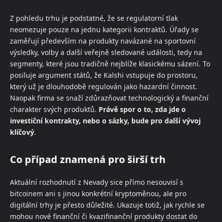
Z pohledu trhu je podstatné, že se regulatorní tlak
neomezuje pouze na jednu kategorii kontraktů. Úřady se
zaměřují především na produkty navázané na sportovní
výsledky, volby a další veřejně sledované události, tedy na
segmenty, které jsou tradičně nejblíže klasickému sázení. To
posiluje argument států, že Kalshi vstupuje do prostoru,
který už je dlouhodobě regulován jako hazardní činnost.
Naopak firma se snaží zdůrazňovat technologický a finanční
charakter svých produktů.
Právě spor o to, zda jde o
investiční kontrakty, nebo o sázky, bude pro další vývoj
klíčový
.
Co případ znamená pro širší trh
Aktuální rozhodnutí z Nevady sice přímo nesouvisí s
bitcoinem ani s jinou konkrétní kryptoměnou, ale pro
digitální trhy je přesto důležité. Ukazuje totiž, jak rychle se
mohou nové finanční či kvazifinanční produkty dostat do