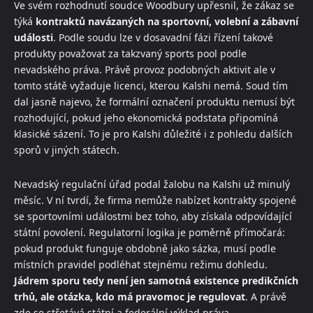
Ve svém rozhodnutí soudce Woodbury upřesnil, že zákaz se
týká
kontraktů navázaných na sportovní, volební a zábavní
události
. Podle soudu lze v dosavadní fázi řízení takové
produkty považovat za takzvaný sports pool podle
nevadského práva. Právě provoz podobných aktivit ale v
tomto státě vyžaduje licenci, kterou Kalshi nemá. Soud tím
dal jasně najevo, že formální označení produktu nemusí být
rozhodující, pokud jeho ekonomická podstata připomíná
klasické sázení. To je pro Kalshi důležité i z pohledu dalších
sporů v jiných státech.
Nevadský regulační úřad podal žalobu na Kalshi už minulý
měsíc. V ní tvrdí, že firma nemůže nabízet kontrakty spojené
se sportovními událostmi bez toho, aby získala odpovídající
státní povolení. Regulatorní logika je poměrně přímočará:
pokud produkt funguje obdobně jako sázka, musí podle
místních pravidel podléhat stejnému režimu dohledu.
Jádrem sporu tedy není jen samotná existence predikčních
trhů, ale otázka, kdo má pravomoc je regulovat
. A právě
zde se střetává státní a federální výklad práva.