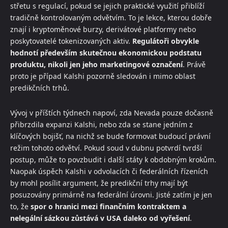
střetu s regulací, pokud se jejich praktické využití přiblíží
tradičně kontrolovaným odvětvím. To je lekce, kterou dobře
znají i kryptoměnové burzy, derivátové platformy nebo
poskytovatelé tokenizovaných aktiv.
Regulátoři obvykle
hodnotí především skutečnou ekonomickou podstatu
produktu, nikoli jen jeho marketingové označení
. Právě
proto je případ Kalshi pozorně sledován i mimo oblast
predikčních trhů.
Vývoj v příštích týdnech napoví, zda Nevada pouze dočasně
přibrzdila expanzi Kalshi, nebo zda se stane jedním z
klíčových bojišť, na nichž se bude formovat budoucí právní
režim tohoto odvětví. Pokud soud v dubnu potvrdí tvrdší
postup, může to povzbudit i další státy k obdobným krokům.
Naopak úspěch Kalshi v odvolacích či federálních řízeních
by mohl posílit argument, že predikční trhy mají být
posuzovány primárně na federální úrovni. Jisté zatím je jen
to, že
spor o hranici mezi finančním kontraktem a
nelegální sázkou zůstává v USA daleko od vyřešení
.