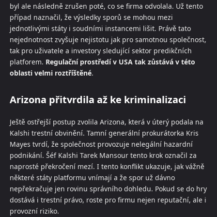
byl ale následně zrušen poté, co se firma odvolala. Už tento
případ naznačil, že výsledky sporů se mohou mezi
jednotlivými státy i soudními instancemi lišit. Právě tato
nejednotnost zvyšuje nejistotu jak pro samotnou společnost,
tak pro uživatele a investory sledující sektor predikčních
platforem.
Regulační prostředí v USA tak zůstává v této
oblasti velmi roztříštěné
.
Arizona přitvrdila až ke kriminalizaci
Ještě ostřejší postup zvolila Arizona, která v úterý podala na
Kalshi trestní obvinění. Tamní generální prokurátorka Kris
Mayes tvrdí, že společnost provozuje nelegální hazardní
podnikání. Šéf Kalshi Tarek Mansour tento krok označil za
naprosté překročení mezí. I tento konflikt ukazuje, jak vážně
některé státy platformu vnímají a že spor už dávno
nepřekračuje jen rovinu správního dohledu. Pokud se do hry
dostává i trestní právo, roste pro firmu nejen reputační, ale i
provozní riziko.