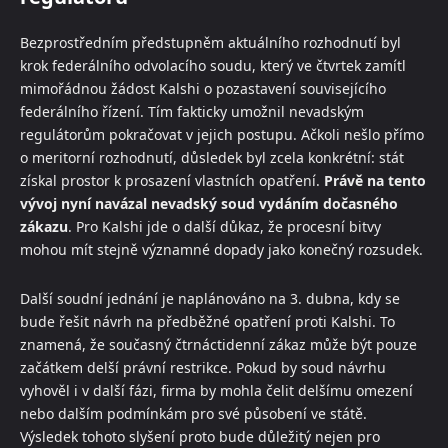
Bezprostředním předstupněm aktuálního rozhodnutí byl
krok federálního odvolacího soudu, který ve čtvrtek zamítl
mimořádnou žádost Kalshi o pozastavení souvisejícího
federálního řízení. Tím fakticky umožnil nevadským
regulátorům pokračovat v jejich postupu. Ačkoli nešlo přímo
o meritorní rozhodnutí, důsledek byl zcela konkrétní: stát
získal prostor k prosazení vlastních opatření.
Právě na tento
vývoj nyní navázal nevadský soud vydáním dočasného
zákazu
. Pro Kalshi jde o další důkaz, že procesní bitvy
mohou mít stejně významné dopady jako konečný rozsudek.
Další soudní jednání je naplánováno na 3. dubna, kdy se
bude řešit návrh na předběžné opatření proti Kalshi. To
znamená, že současný čtrnáctidenní zákaz může být pouze
začátkem delší právní restrikce. Pokud by soud návrhu
vyhověl i v další fázi, firma by mohla čelit delšímu omezení
nebo dalším podmínkám pro své působení ve státě.
Výsledek tohoto slyšení proto bude důležitý nejen pro