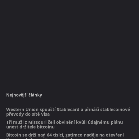
Nejnovější články
Western Union spouští Stablecard a přináší stablecoinové
převody do sítě Visa
Tři muži z Missouri čelí obvinění kvůli údajnému plánu
unést držitele bitcoinu
Bitcoin se drží nad 64 tisíci, zatímco naděje na otevření