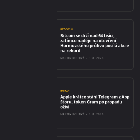
BITCOIN
Bitcoin se drží nad 64 tisíci,
zatímco naděje na otevření
Hormuzského průlivu posílá akcie
na rekord
MARTIN KOUTNÝ
-
5. 8. 2026
BURZY
Apple krátce stáhl Telegram z App
Storu, token Gram po propadu
oživil
MARTIN KOUTNÝ
-
5. 8. 2026