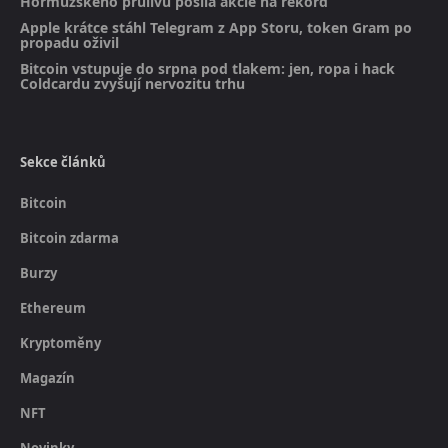
Hormuzského průlivu posílá akcie na rekord
Apple krátce stáhl Telegram z App Storu, token Gram po
propadu oživil
Bitcoin vstupuje do srpna pod tlakem: jen, ropa i hack
Coldcardu zvyšují nervozitu trhu
Sekce článků
Bitcoin
Bitcoin zdarma
Burzy
Ethereum
Kryptoměny
Magazín
NFT
Novinky