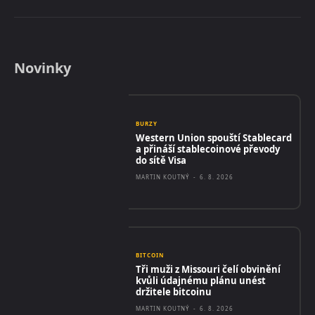
Novinky
BURZY
Western Union spouští Stablecard
a přináší stablecoinové převody
do sítě Visa
MARTIN KOUTNÝ
-
6. 8. 2026
BITCOIN
Tři muži z Missouri čelí obvinění
kvůli údajnému plánu unést
držitele bitcoinu
MARTIN KOUTNÝ
-
6. 8. 2026