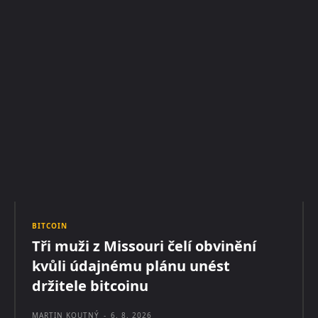
BITCOIN
Tři muži z Missouri čelí obvinění
kvůli údajnému plánu unést
držitele bitcoinu
MARTIN KOUTNÝ
-
6. 8. 2026