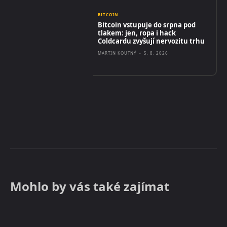
BITCOIN
Bitcoin vstupuje do srpna pod
tlakem: jen, ropa i hack
Coldcardu zvyšují nervozitu trhu
MARTIN KOUTNÝ
-
5. 8. 2026
Mohlo by vás také zajímat