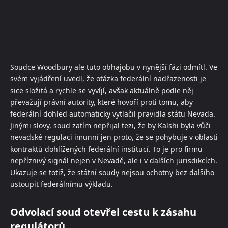
Soudce Woodbury ale tuto obhajobu v nynější fázi odmítl. Ve
svém vyjádření uvedl, že otázka federální nadřazenosti je
sice složitá a rychle se vyvíjí, avšak aktuálně podle něj
převažují právní autority, které hovoří proti tomu, aby
federální dohled automaticky vytlačil pravidla státu Nevada.
Jinými slovy, soud zatím nepřijal tezi, že by Kalshi byla vůči
nevadské regulaci imunní jen proto, že se pohybuje v oblasti
kontraktů dohlížených federální institucí. To je pro firmu
nepříznivý signál nejen v Nevadě, ale i v dalších jurisdikcích.
Ukazuje se totiž, že státní soudy nejsou ochotny bez dalšího
ustoupit federálnímu výkladu.
Odvolací soud otevřel cestu k zásahu
regulátorů