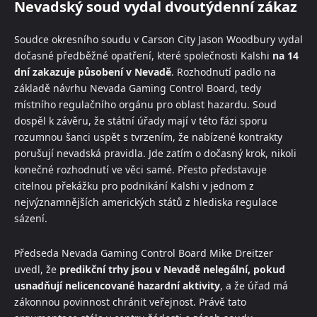
Nevadský soud vydal dvoutýdenní zákaz
Soudce okresního soudu v Carson City Jason Woodbury vydal
dočasné předběžné opatření, které společnosti Kalshi
na 14
dní zakazuje působení v Nevadě
. Rozhodnutí padlo na
základě návrhu Nevada Gaming Control Board, tedy
místního regulačního orgánu pro oblast hazardu. Soud
dospěl k závěru, že státní úřady mají v této fázi sporu
rozumnou šanci uspět s tvrzením, že nabízené kontrakty
porušují nevadská pravidla. Jde zatím o dočasný krok, nikoli
konečné rozhodnutí ve věci samé. Přesto představuje
citelnou překážku pro podnikání Kalshi v jednom z
nejvýznamnějších amerických států z hlediska regulace
sázení.
Předseda Nevada Gaming Control Board Mike Dreitzer
uvedl, že
predikční trhy jsou v Nevadě nelegální, pokud
usnadňují nelicencované hazardní aktivity
, a že úřad má
zákonnou povinnost chránit veřejnost. Právě tato