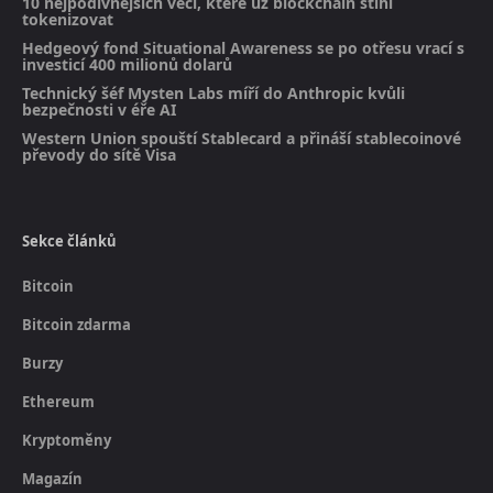
10 nejpodivnějších věcí, které už blockchain stihl
tokenizovat
Hedgeový fond Situational Awareness se po otřesu vrací s
investicí 400 milionů dolarů
Technický šéf Mysten Labs míří do Anthropic kvůli
bezpečnosti v éře AI
Western Union spouští Stablecard a přináší stablecoinové
převody do sítě Visa
Sekce článků
Bitcoin
Bitcoin zdarma
Burzy
Ethereum
Kryptoměny
Magazín