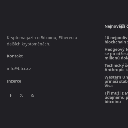
Nejnovější 
Kryptomagazín o Bitcoinu, Ethereu a
10 nejpodivn
blockchain 
dalších kryptoměnách.
Hedgeový f
se po otřesu
Kontakt
milionů dol
Technický š
info@btcc.cz
Anthropic k
Western Uni
Inzerce
přináší sta
Visa
Tři muži z M
údajnému pl
bitcoinu