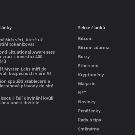
články
Sekce článků
Bitcoin
ějších věcí, které už
stihl tokenizovat
Bitcoin zdarma
ond Situational Awareness
 vrací s investicí 400
Burzy
arů
Ethereum
éf Mysten Labs míří do
vůli bezpečnosti v éře AI
Kryptoměny
on spouští Stablecard a
Magazín
blecoinové převody do sítě
NFT
issouri čelí obvinění kvůli
Novinky
ánu unést držitele
Peněženky
Rady a tipy
Směnárny