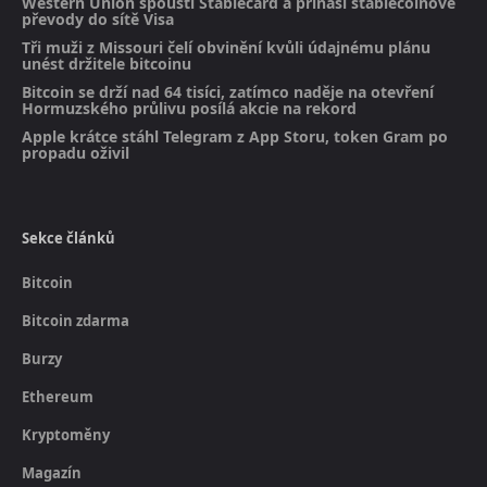
Western Union spouští Stablecard a přináší stablecoinové
převody do sítě Visa
Tři muži z Missouri čelí obvinění kvůli údajnému plánu
unést držitele bitcoinu
Bitcoin se drží nad 64 tisíci, zatímco naděje na otevření
Hormuzského průlivu posílá akcie na rekord
Apple krátce stáhl Telegram z App Storu, token Gram po
propadu oživil
Sekce článků
Bitcoin
Bitcoin zdarma
Burzy
Ethereum
Kryptoměny
Magazín