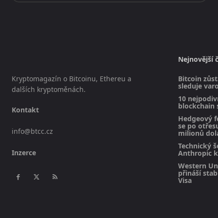
Nejnovější 
Kryptomagazín o Bitcoinu, Ethereu a
Bitcoin zůst
sleduje varo
dalších kryptoměnách.
10 nejpodivn
blockchain 
Kontakt
Hedgeový f
se po otřesu
info@btcc.cz
milionů dol
Technický š
Inzerce
Anthropic k
Western Uni
přináší sta
Visa