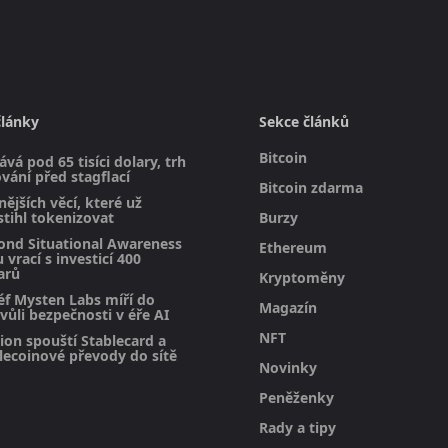
články
Sekce článků
Bitcoin
ává pod 65 tisíci dolary, trh
vání před stagflací
Bitcoin zdarma
ějších věcí, které už
stihl tokenizovat
Burzy
ond Situational Awareness
Ethereum
 vrací s investicí 400
arů
Kryptoměny
éf Mysten Labs míří do
Magazín
vůli bezpečnosti v éře AI
NFT
on spouští Stablecard a
blecoinové převody do sítě
Novinky
Peněženky
Rady a tipy