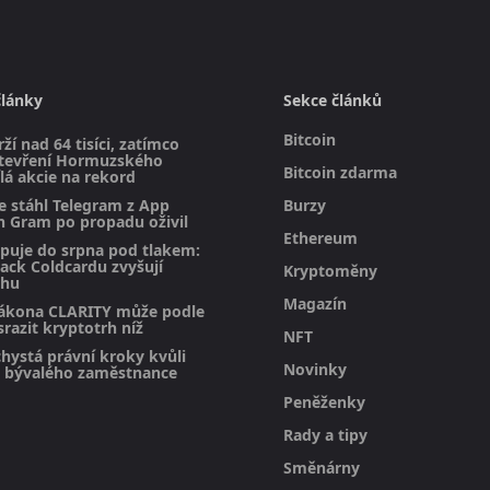
články
Sekce článků
Bitcoin
rží nad 64 tisíci, zatímco
otevření Hormuzského
Bitcoin zdarma
lá akcie na rekord
e stáhl Telegram z App
Burzy
n Gram po propadu oživil
Ethereum
upuje do srpna pod tlakem:
hack Coldcardu zvyšují
Kryptoměny
rhu
Magazín
ákona CLARITY může podle
razit kryptotrh níž
NFT
hystá právní kroky kvůli
Novinky
bývalého zaměstnance
Peněženky
Rady a tipy
Směnárny