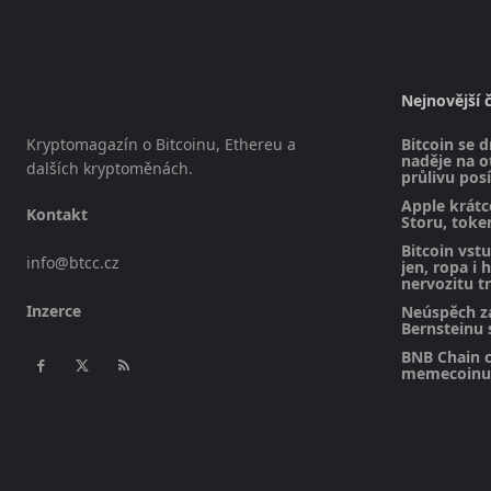
Nejnovější 
Kryptomagazín o Bitcoinu, Ethereu a
Bitcoin se d
naděje na 
dalších kryptoměnách.
průlivu posí
Apple krátc
Kontakt
Storu, toke
Bitcoin vst
info@btcc.cz
jen, ropa i 
nervozitu t
Inzerce
Neúspěch z
Bernsteinu s
BNB Chain c
memecoinu 