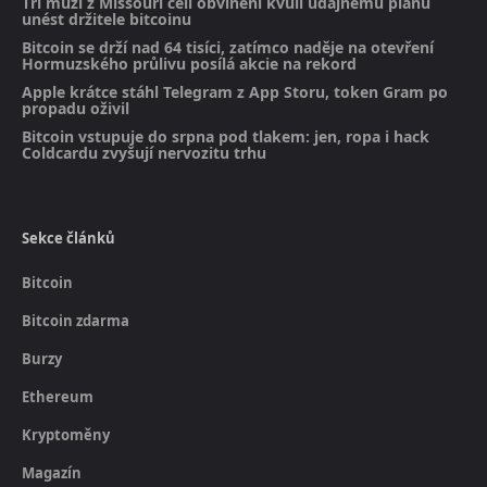
Tři muži z Missouri čelí obvinění kvůli údajnému plánu
unést držitele bitcoinu
Bitcoin se drží nad 64 tisíci, zatímco naděje na otevření
Hormuzského průlivu posílá akcie na rekord
Apple krátce stáhl Telegram z App Storu, token Gram po
propadu oživil
Bitcoin vstupuje do srpna pod tlakem: jen, ropa i hack
Coldcardu zvyšují nervozitu trhu
Sekce článků
Bitcoin
Bitcoin zdarma
Burzy
Ethereum
Kryptoměny
Magazín