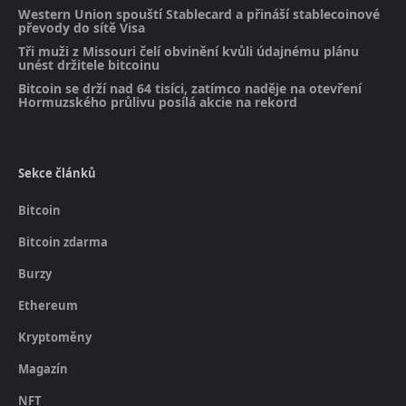
Western Union spouští Stablecard a přináší stablecoinové
převody do sítě Visa
Tři muži z Missouri čelí obvinění kvůli údajnému plánu
unést držitele bitcoinu
Bitcoin se drží nad 64 tisíci, zatímco naděje na otevření
Hormuzského průlivu posílá akcie na rekord
Sekce článků
Bitcoin
Bitcoin zdarma
Burzy
Ethereum
Kryptoměny
Magazín
NFT