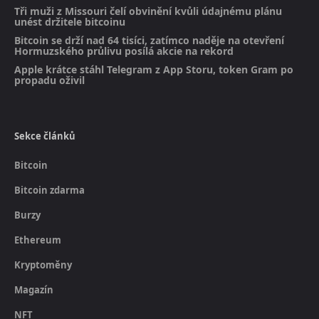
Tři muži z Missouri čelí obvinění kvůli údajnému plánu
unést držitele bitcoinu
Bitcoin se drží nad 64 tisíci, zatímco naděje na otevření
Hormuzského průlivu posílá akcie na rekord
Apple krátce stáhl Telegram z App Storu, token Gram po
propadu oživil
Sekce článků
Bitcoin
Bitcoin zdarma
Burzy
Ethereum
Kryptoměny
Magazín
NFT