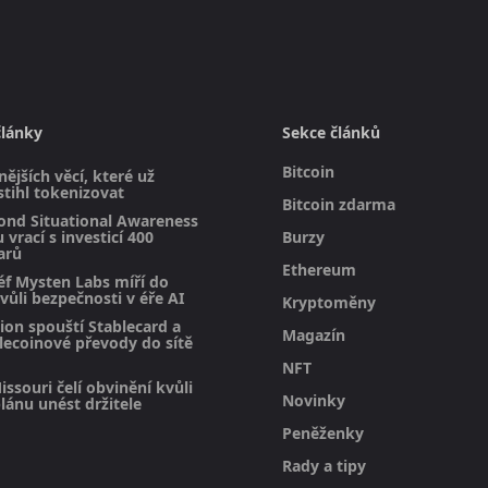
články
Sekce článků
Bitcoin
ějších věcí, které už
stihl tokenizovat
Bitcoin zdarma
ond Situational Awareness
 vrací s investicí 400
Burzy
arů
Ethereum
éf Mysten Labs míří do
vůli bezpečnosti v éře AI
Kryptoměny
on spouští Stablecard a
Magazín
blecoinové převody do sítě
NFT
issouri čelí obvinění kvůli
Novinky
ánu unést držitele
Peněženky
Rady a tipy