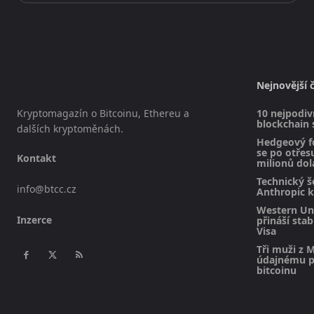
Nejnovější 
Kryptomagazín o Bitcoinu, Ethereu a
10 nejpodivn
blockchain 
dalších kryptoměnách.
Hedgeový f
se po otřesu
Kontakt
milionů dol
Technický š
info@btcc.cz
Anthropic k
Western Uni
Inzerce
přináší sta
Visa
Tři muži z M
údajnému pl
bitcoinu