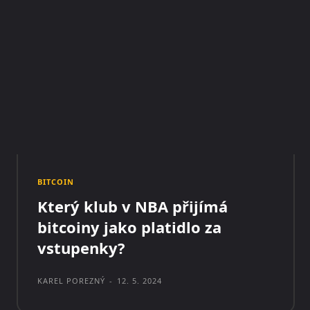
BITCOIN
Který klub v NBA přijímá
bitcoiny jako platidlo za
vstupenky?
KAREL POREZNÝ
-
12. 5. 2024