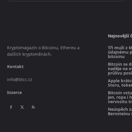
Nejnovější 
Kryptomagazín o Bitcoinu, Ethereu a
Tři muži z M
údajnému pl
dalších kryptoměnách.
bitcoinu
Bitcoin se d
Kontakt
naděje na 
průlivu posí
info@btcc.cz
Apple krátc
Storu, toke
Inzerce
Bitcoin vst
jen, ropa i 
nervozitu t
Neúspěch z
Bernsteinu s