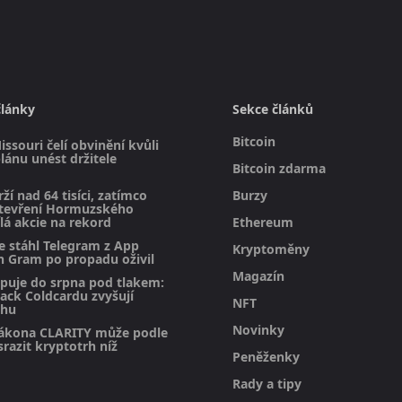
články
Sekce článků
Bitcoin
issouri čelí obvinění kvůli
ánu unést držitele
Bitcoin zdarma
rží nad 64 tisíci, zatímco
Burzy
otevření Hormuzského
lá akcie na rekord
Ethereum
e stáhl Telegram z App
Kryptoměny
n Gram po propadu oživil
Magazín
upuje do srpna pod tlakem:
hack Coldcardu zvyšují
NFT
rhu
Novinky
ákona CLARITY může podle
razit kryptotrh níž
Peněženky
Rady a tipy