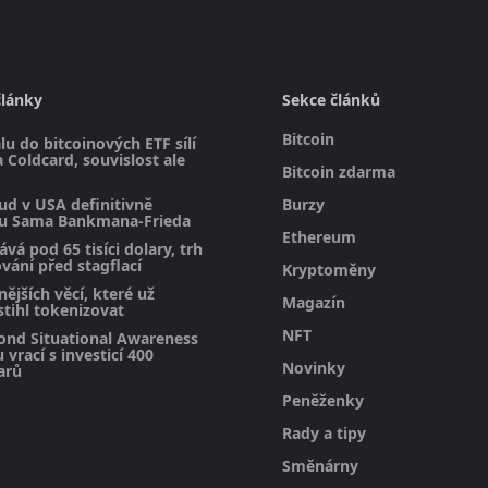
články
Sekce článků
Bitcoin
álu do bitcoinových ETF sílí
 Coldcard, souvislost ale
Bitcoin zdarma
ud v USA definitivně
Burzy
inu Sama Bankmana-Frieda
Ethereum
ává pod 65 tisíci dolary, trh
vání před stagflací
Kryptoměny
ějších věcí, které už
Magazín
stihl tokenizovat
NFT
ond Situational Awareness
 vrací s investicí 400
Novinky
arů
Peněženky
Rady a tipy
Směnárny