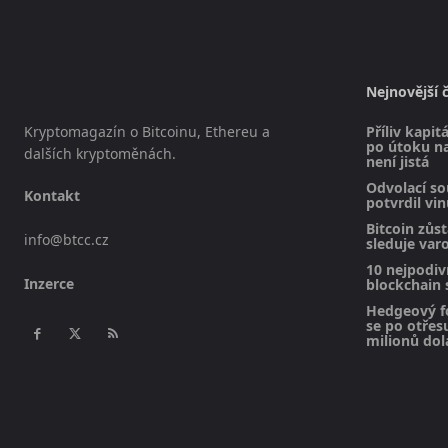
Nejnovější 
Kryptomagazín o Bitcoinu, Ethereu a
Příliv kapit
po útoku na
dalších kryptoměnách.
není jistá
Odvolací so
Kontakt
potvrdil v
Bitcoin zůst
info@btcc.cz
sleduje varo
10 nejpodivn
Inzerce
blockchain 
Hedgeový f
se po otřesu
milionů dol