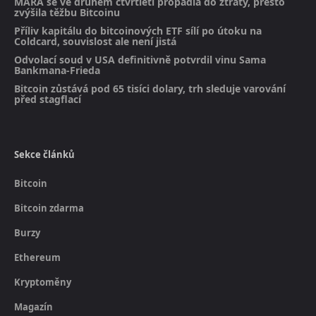
MARA se ve druhém čtvrtletí propadla do ztráty, přesto
zvýšila těžbu Bitcoinu
Příliv kapitálu do bitcoinových ETF sílí po útoku na
Coldcard, souvislost ale není jistá
Odvolací soud v USA definitivně potvrdil vinu Sama
Bankmana-Frieda
Bitcoin zůstává pod 65 tisíci dolary, trh sleduje varování
před stagflací
Sekce článků
Bitcoin
Bitcoin zdarma
Burzy
Ethereum
Kryptoměny
Magazín