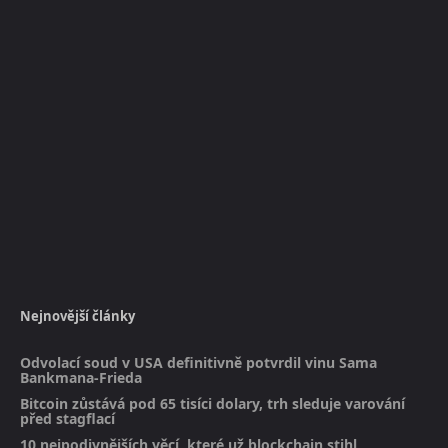
Nejnovější články
Odvolací soud v USA definitivně potvrdil vinu Sama
Bankmana-Frieda
Bitcoin zůstává pod 65 tisíci dolary, trh sleduje varování
před stagflací
10 nejpodivnějších věcí, které už blockchain stihl