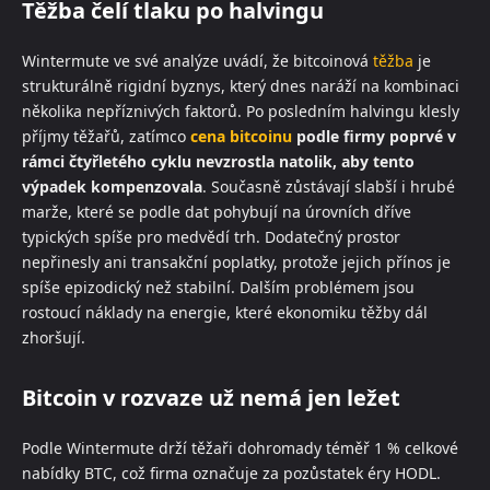
Těžba čelí tlaku po halvingu
Wintermute ve své analýze uvádí, že bitcoinová
těžba
je
strukturálně rigidní byznys, který dnes naráží na kombinaci
několika nepříznivých faktorů. Po posledním halvingu klesly
příjmy těžařů, zatímco
cena bitcoinu
podle firmy poprvé v
rámci čtyřletého cyklu nevzrostla natolik, aby tento
výpadek kompenzovala
. Současně zůstávají slabší i hrubé
marže, které se podle dat pohybují na úrovních dříve
typických spíše pro medvědí trh. Dodatečný prostor
nepřinesly ani transakční poplatky, protože jejich přínos je
spíše epizodický než stabilní. Dalším problémem jsou
rostoucí náklady na energie, které ekonomiku těžby dál
zhoršují.
Bitcoin v rozvaze už nemá jen ležet
Podle Wintermute drží těžaři dohromady téměř 1 % celkové
nabídky BTC, což firma označuje za pozůstatek éry HODL.