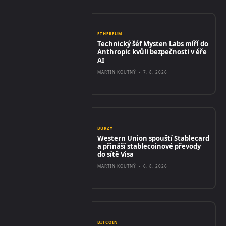
ETHEREUM
Technický šéf Mysten Labs míří do
Anthropic kvůli bezpečnosti v éře
AI
MARTIN KOUTNÝ
-
7. 8. 2026
BURZY
Western Union spouští Stablecard
a přináší stablecoinové převody
do sítě Visa
MARTIN KOUTNÝ
-
6. 8. 2026
BITCOIN