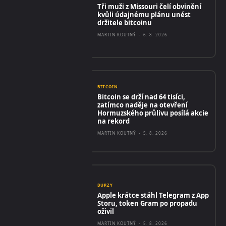
Tři muži z Missouri čelí obvinění
kvůli údajnému plánu unést
držitele bitcoinu
MARTIN KOUTNÝ
-
6. 8. 2026
BITCOIN
Bitcoin se drží nad 64 tisíci,
zatímco naděje na otevření
Hormuzského průlivu posílá akcie
na rekord
MARTIN KOUTNÝ
-
5. 8. 2026
BURZY
Apple krátce stáhl Telegram z App
Storu, token Gram po propadu
oživil
MARTIN KOUTNÝ
-
5. 8. 2026