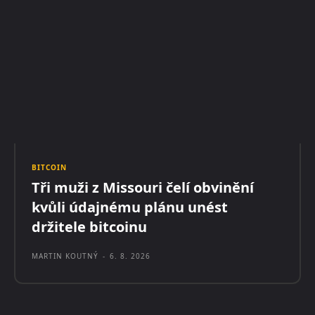
BITCOIN
Tři muži z Missouri čelí obvinění
kvůli údajnému plánu unést
držitele bitcoinu
MARTIN KOUTNÝ
-
6. 8. 2026