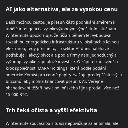
AI jako alternativa, ale za vysokou cenu
Další možnou cestou je přesun části podnikání směrem k
umělé inteligenci a vysokovýkonným výpočetním službám.
Wintermute upozorňuje, že těžaři během let vybudovali
rozsáhlou energetickou infrastrukturu v lokalitách s levnou
elektřinou, tedy přesně to, co sektor AI dnes naléhavě
potřebuje. Takový pivot ale podle firmy není jednoduchý a
vyžaduje vysoké kapitálové investice. O zájmu trhu svědčí i
krok společnosti MARA Holdings, která podle podání
americké Komisi pro cenné papíry zvažuje prodej části svých
bitcoinů, aby mohla financovat posun k AI. Veřejně
obchodovaní těžaři navíc od loňského října prodali více než
15 000 BTC.
Trh čeká očista a vyšší efektivita
Wintermute současnou situaci nepovažuje za anomálii, ale