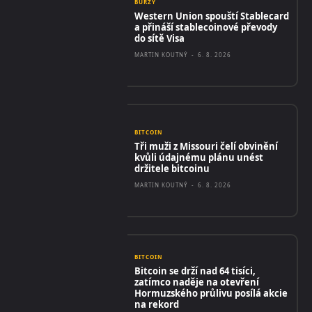
BURZY
Western Union spouští Stablecard
a přináší stablecoinové převody
do sítě Visa
MARTIN KOUTNÝ
-
6. 8. 2026
BITCOIN
Tři muži z Missouri čelí obvinění
kvůli údajnému plánu unést
držitele bitcoinu
MARTIN KOUTNÝ
-
6. 8. 2026
BITCOIN
Bitcoin se drží nad 64 tisíci,
zatímco naděje na otevření
Hormuzského průlivu posílá akcie
na rekord