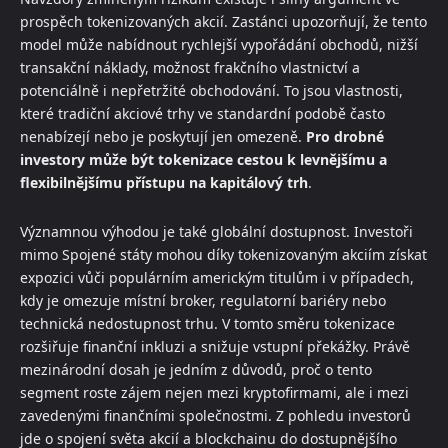
prospěch tokenizovaných akcií. Zastánci upozorňují, že tento
model může nabídnout rychlejší vypořádání obchodů, nižší
transakční náklady, možnost frakčního vlastnictví a
potenciálně i nepřetržité obchodování. To jsou vlastnosti,
které tradiční akciové trhy ve standardní podobě často
nenabízejí nebo je poskytují jen omezeně.
Pro drobné
investory může být tokenizace cestou k levnějšímu a
flexibilnějšímu přístupu na kapitálový trh
.
Významnou výhodou je také globální dostupnost. Investoři
mimo Spojené státy mohou díky tokenizovaným akciím získat
expozici vůči populárním americkým titulům i v případech,
kdy je omezuje místní broker, regulatorní bariéry nebo
technická nedostupnost trhu. V tomto směru tokenizace
rozšiřuje finanční inkluzi a snižuje vstupní překážky. Právě
mezinárodní dosah je jedním z důvodů, proč o tento
segment roste zájem nejen mezi kryptofirmami, ale i mezi
zavedenými finančními společnostmi. Z pohledu investorů
jde o spojení světa akcií a blockchainu do dostupnějšího