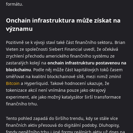
formátu.
Onchain infrastruktura může získat na
významu
Pozitivně se k vývoji staví také část finančního sektoru. Brian
Vieten ze společnosti Siebert Financial uvedl, že očekává
zrychlení přechodu amerického finančního systému ze
zastaralých kolejí na
onchain infrastrukturu postavenou na
blockchainu
. Podle něj může část kapitálových toků časem
směřovat na kvalitní blockchainové sítě, mezi nimiž zmínil
Bitcoin
a Hyperliquid. Takové hodnocení ukazuje, že
tokenizace akcií není vnímána pouze jako okrajový
experiment, ale jako možný katalyzátor širší transformace
finančního trhu.
Tento pohled zapadá do širšího trendu, kdy se stále více
finančních aktiv přesouvá do digitální podoby. Dluhopisy,
fondy peněžního trhu i jiné formy reálných aktiv už dnes na