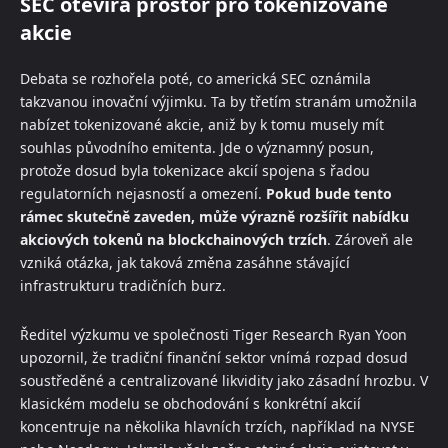
SEC otevírá prostor pro tokenizované
akcie
Debata se rozhořela poté, co americká SEC oznámila
takzvanou inovační výjimku. Ta by třetím stranám umožnila
nabízet tokenizované akcie, aniž by k tomu musely mít
souhlas původního emitenta. Jde o významný posun,
protože dosud byla tokenizace akcií spojena s řadou
regulatorních nejasností a omezení.
Pokud bude tento
rámec skutečně zaveden, může výrazně rozšířit nabídku
akciových tokenů na blockchainových trzích
. Zároveň ale
vzniká otázka, jak taková změna zasáhne stávající
infrastrukturu tradičních burz.
Ředitel výzkumu ve společnosti Tiger Research Ryan Yoon
upozornil, že tradiční finanční sektor vnímá rozpad dosud
soustředěné a centralizované likvidity jako zásadní hrozbu. V
klasickém modelu se obchodování s konkrétní akcií
koncentruje na několika hlavních trzích, například na NYSE