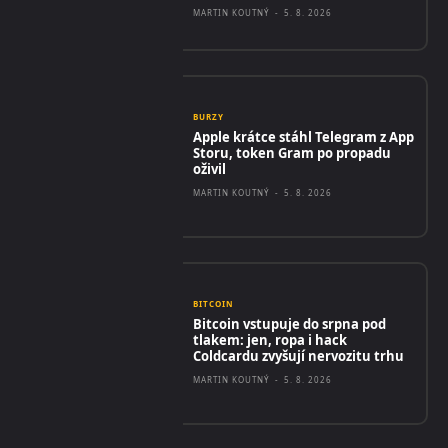
MARTIN KOUTNÝ
-
5. 8. 2026
BURZY
Apple krátce stáhl Telegram z App
Storu, token Gram po propadu
oživil
MARTIN KOUTNÝ
-
5. 8. 2026
BITCOIN
Bitcoin vstupuje do srpna pod
tlakem: jen, ropa i hack
Coldcardu zvyšují nervozitu trhu
MARTIN KOUTNÝ
-
5. 8. 2026