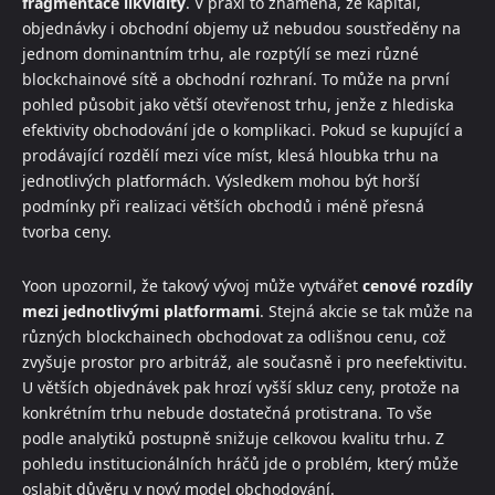
fragmentace likvidity
. V praxi to znamená, že kapitál,
objednávky i obchodní objemy už nebudou soustředěny na
jednom dominantním trhu, ale rozptýlí se mezi různé
blockchainové sítě a obchodní rozhraní. To může na první
pohled působit jako větší otevřenost trhu, jenže z hlediska
efektivity obchodování jde o komplikaci. Pokud se kupující a
prodávající rozdělí mezi více míst, klesá hloubka trhu na
jednotlivých platformách. Výsledkem mohou být horší
podmínky při realizaci větších obchodů i méně přesná
tvorba ceny.
Yoon upozornil, že takový vývoj může vytvářet
cenové rozdíly
mezi jednotlivými platformami
. Stejná akcie se tak může na
různých blockchainech obchodovat za odlišnou cenu, což
zvyšuje prostor pro arbitráž, ale současně i pro neefektivitu.
U větších objednávek pak hrozí vyšší skluz ceny, protože na
konkrétním trhu nebude dostatečná protistrana. To vše
podle analytiků postupně snižuje celkovou kvalitu trhu. Z
pohledu institucionálních hráčů jde o problém, který může
oslabit důvěru v nový model obchodování.