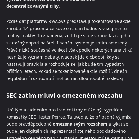
decentralizovanými trhy
.
Podle dat platformy RWA.xyz představují tokenizované akcie
zhruba 4,4 procenta celkové onchain hodnoty v segmentu
reálných aktiv. To znamená, že trh je stále v rané fázi a jeho
skutečný dopad na širší finanční systém je zatím omezený.
Právě nízká současná velikost však podle některých analytiků
nesnižuje význam debaty. Naopak jde o období, kdy se
nastavují pravidla a rozhoduje se, jak bude trh vypadat v
příštích letech. Pokud se tokenizované akcie rozšíří, dnešní
regulatorní rozhodnutí mohou mít dlouhodobé následky.
SEC zatím mluví o omezeném rozsahu
Určitým uklidněním pro tradiční trhy může být vyjádření
komisařky SEC Hester Peirce. Ta uvedla, že případná výjimka
bude pravděpodobně
omezena svým rozsahem
a týkat se
bude jen digitálních reprezentací stejného podkladového
akciového cenného papíru, který si investor může koupit i na