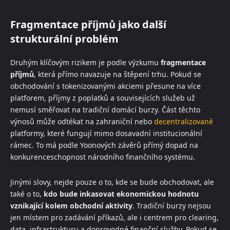
Fragmentace příjmů jako další
strukturální problém
Druhým klíčovým rizikem je podle výzkumu
fragmentace
příjmů
, která přímo navazuje na štěpení trhu. Pokud se
obchodování s tokenizovanými akciemi přesune na více
platforem, příjmy z poplatků a souvisejících služeb už
nemusí směřovat na tradiční domácí burzy. Část těchto
výnosů může odtékat na zahraniční nebo
decentralizované
platformy, které fungují mimo dosavadní institucionální
rámec. To má podle Yoonových závěrů přímý dopad na
konkurenceschopnost národního finančního systému.
Jinými slovy, nejde pouze o to, kde se bude obchodovat, ale
také o to,
kdo bude inkasovat ekonomickou hodnotu
vznikající kolem obchodní aktivity
. Tradiční burzy nejsou
jen místem pro zadávání příkazů, ale i centrem pro clearing,
data, infrastrukturu a doprovodné finanční služby. Pokud se