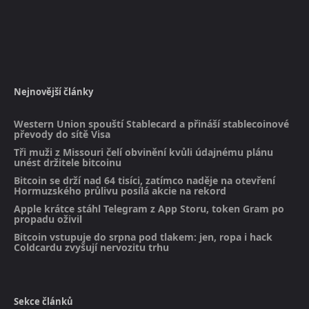
Nejnovější články
Western Union spouští Stablecard a přináší stablecoinové
převody do sítě Visa
Tři muži z Missouri čelí obvinění kvůli údajnému plánu
unést držitele bitcoinu
Bitcoin se drží nad 64 tisíci, zatímco naděje na otevření
Hormuzského průlivu posílá akcie na rekord
Apple krátce stáhl Telegram z App Storu, token Gram po
propadu oživil
Bitcoin vstupuje do srpna pod tlakem: jen, ropa i hack
Coldcardu zvyšují nervozitu trhu
Sekce článků