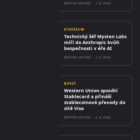
MARTIN KOUTNÝ
-
7. 8. 2026
ETHEREUM
Technický šéf Mysten Labs
míří do Anthropic kvůli
bezpečnosti v éře AI
MARTIN KOUTNÝ
-
7. 8. 2026
BURZY
Western Union spouští
Stablecard a přináší
stablecoinové převody do
sítě Visa
MARTIN KOUTNÝ
-
6. 8. 2026