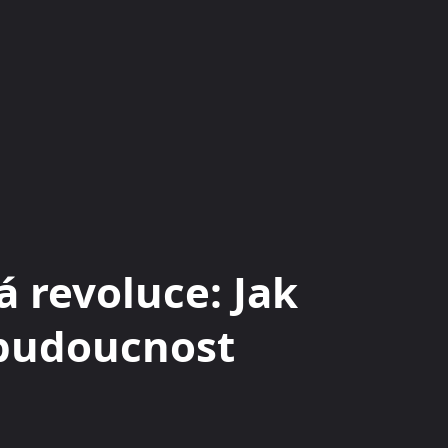
KRYPTOMĚNY
BURZY
RADY A TIPY
 revoluce: Jak
budoucnost