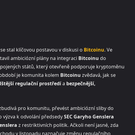
e stal klíčovou postavou v diskusi o
Bitcoinu
. Ve
avil ambiciózní plány na integraci
Bitcoinu
do
Spojených států, který otevřeně podporuje kryptoměnu
 období je komunita kolem
Bitcoinu
zvědavá, jak se
lštější regulační prostředí
a
bezpečnější,
budivá pro komunitu, převést ambiciózní sliby do
ho výzva k odvolání předsedy
SEC Garyho Genslera
enslera
z restriktivních politik. Ačkoli není jasné, zda
chodu v listopadu naznačuje změnu regulačního