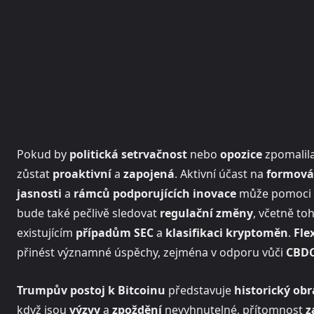
Pokud by
politická setrvačnost
nebo
opozice
zpomalil
zůstat
proaktivní
a
zapojená
. Aktivní účast na
formován
jasnosti
a
rámců podporujících inovace
může pomoci za
bude také pečlivě sledovat
regulační změny
, včetně to
existujícím
případům SEC
a
klasifikaci kryptoměn
.
Flex
přinést významné úspěchy, zejména v odporu vůči
CBD
Trumpův postoj k Bitcoinu
představuje
historický obr
když jsou
výzvy
a
zpoždění
nevyhnutelné, přítomnost
z