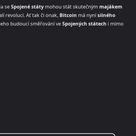
da se
Spojené státy
mohou stát skutečným
majákem
í revoluci. Ať tak či onak,
Bitcoin
má nyní
silného
jeho budoucí směřování ve
Spojených státech
i mimo