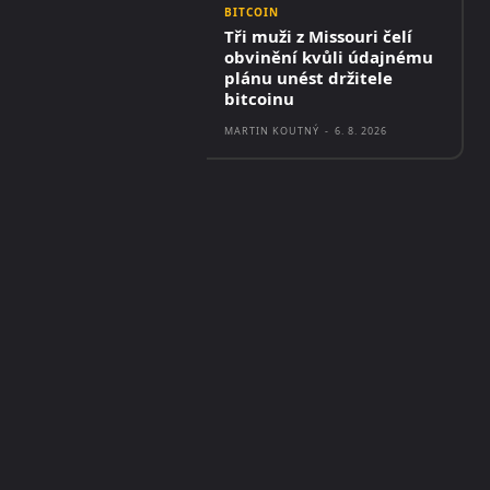
BITCOIN
Tři muži z Missouri čelí
obvinění kvůli údajnému
plánu unést držitele
bitcoinu
MARTIN KOUTNÝ
-
6. 8. 2026