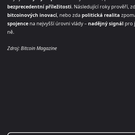
bezprecedentní příležitosti
. Následující roky prověří, z
bitcoinových inovací
, nebo zda
politická realita
zpomal
spojence
na nejvyšší úrovni vlády –
nadějný signál
pro 
ně.
Zdroj: Bitcoin Magazine