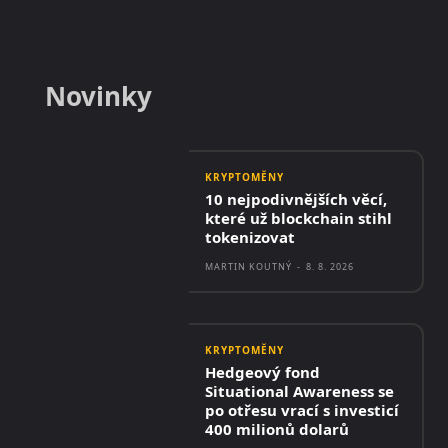
Novinky
KRYPTOMĚNY
10 nejpodivnějších věcí,
které už blockchain stihl
tokenizovat
MARTIN KOUTNÝ
-
8. 8. 2026
KRYPTOMĚNY
Hedgeový fond
Situational Awareness se
po otřesu vrací s investicí
400 milionů dolarů