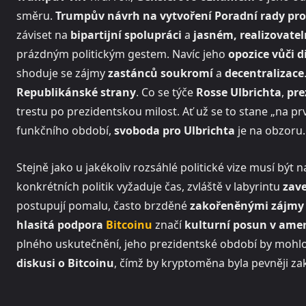
směru.
Trumpův návrh na vytvoření Poradní rady pr
záviset na
bipartijní spolupráci
a
jasném, realizovat
prázdným politickým gestem. Navíc jeho
opozice vůči d
shoduje se zájmy
zastánců soukromí
a
decentralizace
Republikánské strany
. Co se týče
Rosse Ulbrichta
,
pre
trestu po prezidentskou milost. Ať už se to stane „na 
funkčního období,
svoboda pro Ulbrichta
je na obzoru.
Stejně jako u jakékoliv rozsáhlé politické vize musí být
konkrétních politik vyžaduje čas, zvláště v labyrintu
zav
postupují pomalu, často brzděné
zakořeněnými zájmy
hlasitá podpora
Bitcoinu
značí
kulturní posun v ameri
plného uskutečnění, jeho prezidentské období by mohlo
diskusi o Bitcoinu
, čímž by kryptoměna byla pevněji za