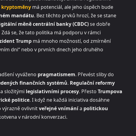
o
kryptoměny
má potenciál, ale jeho úspěch bude
elném mandátu
. Bez těchto prvků hrozí, že se stane
igitální měně centrální banky (CBDC)
se dobře
. Zdá se, že tato politika má podporu v rámci
zident Trump
má mnoho možností, od zmírnění
prvním dni“ nebo v prvních dnech jeho druhého
 nadšení vyváženo
pragmatismem
. Převést sliby do
edených finančních systémů
.
Regulační reformy
a složitými
legislativními procesy
. Přesto
Trumpova
cké politice
. I když ne každá iniciativa dosáhne
 výrazně ovlivnit
veřejné vnímání
a
politickou
kotvena v národní konverzaci.