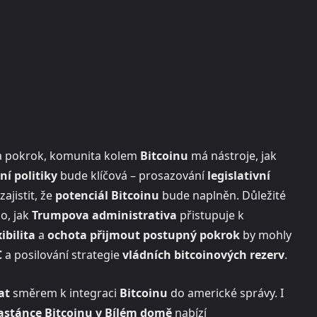
a pokrok, komunita kolem
Bitcoinu
má nástroje, jak
í politiky
bude klíčová – prosazování
legislativní
jistit, že
potenciál Bitcoinu
bude naplněn. Důležité
ho, jak
Trumpova administrativa
přistupuje k
ibilita
a
ochota přijmout postupný pokrok
by mohly
C
a posilování strategie
vládních bitcoinových rezerv
.
at
směrem k integraci
Bitcoinu
do americké správy. I
astánce Bitcoinu v Bílém domě
nabízí