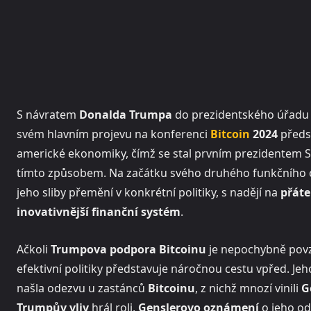
S návratem
Donalda Trumpa
do prezidentského úřadu s
svém hlavním projevu na konferenci
Bitcoin
2024
předst
americké ekonomiky, čímž se stal prvním prezidentem 
tímto způsobem. Na začátku svého druhého funkčního
jeho sliby přemění v konkrétní politiky, s nadějí na
přáte
inovativnější finanční systém
.
Ačkoli
Trumpova podpora Bitcoinu
je nepochybně povz
efektivní politiky představuje náročnou cestu vpřed. Je
našla odezvu u zastánců
Bitcoinu
, z nichž mnozí vinili
G
Trumpův vliv
hrál roli,
Genslerovo oznámení
o jeho od