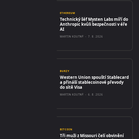
ETHEREUM
Technický šéf Mysten Labs míří do
Anthropic kvůli bezpečnosti v éře
AI
MARTIN KOUTNÝ
-
7. 8. 2026
BURZY
Western Union spouští Stablecard
a přináší stablecoinové převody
do sítě Visa
MARTIN KOUTNÝ
-
6. 8. 2026
BITCOIN
Tři muži z Missouri čelí obvinění