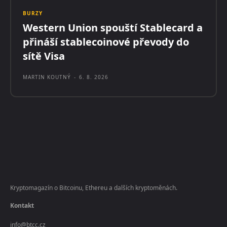
BURZY
Western Union spouští Stablecard a
přináší stablecoinové převody do
sítě Visa
MARTIN KOUTNÝ
-
6. 8. 2026
Kryptomagazín o Bitcoinu, Ethereu a dalších kryptoměnách.
Kontakt
info@btcc.cz