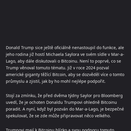
Donald Trump sice ještě oficiálně nenastoupil do funkce, ale
jeho rodina již hostí Michaela Saylora ve svém sídle v Mar-a-
Lago, aby dále diskutovali o Bitcoinu. Není to poprvé, co se
Trump věnoval tomuto tématu. Již v roce 2024 pozval
americké giganty těžící Bitcoin, aby se dozvěděl více o tomto
průmyslu a zjistil, jak by ho mohl nejlépe podpořit.
Stojí za zmínku, že před dvěma týdny Saylor pro Bloomberg
uvedl, že je ochoten Donaldu Trumpovi ohledně Bitcoinu
poradit. A nyní, když byl pozván do Mar-a-Lago, je bezpečné
spekulovat, že se zde může připravovat něco velkého.
Trumpovi mají k Bitcoinu blízko a svou podporu tomuto