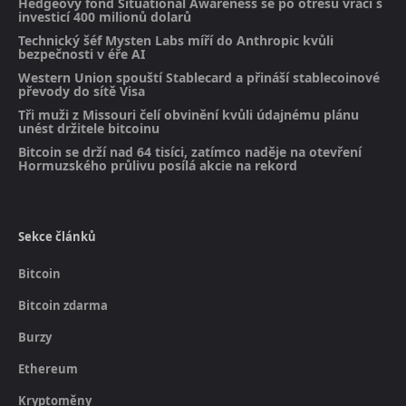
Hedgeový fond Situational Awareness se po otřesu vrací s
investicí 400 milionů dolarů
Technický šéf Mysten Labs míří do Anthropic kvůli
bezpečnosti v éře AI
Western Union spouští Stablecard a přináší stablecoinové
převody do sítě Visa
Tři muži z Missouri čelí obvinění kvůli údajnému plánu
unést držitele bitcoinu
Bitcoin se drží nad 64 tisíci, zatímco naděje na otevření
Hormuzského průlivu posílá akcie na rekord
Sekce článků
Bitcoin
Bitcoin zdarma
Burzy
Ethereum
Kryptoměny