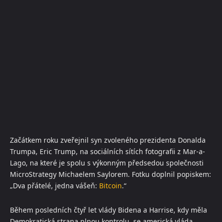
Začátkem roku zveřejnil syn zvoleného prezidenta Donalda
Trumpa, Eric Trump, na sociálních sítích fotografii z Mar-a-
Lago, na které je spolu s výkonným předsedou společnosti
MicroStrategy Michaelem Saylorem. Fotku doplnil popiskem:
„Dva přátelé, jedna vášeň:
Bitcoin
.“
Během posledních čtyř let vlády Bidena a Harrise, kdy měla
Demokratická strana plnou kontrolu, se americká vláda