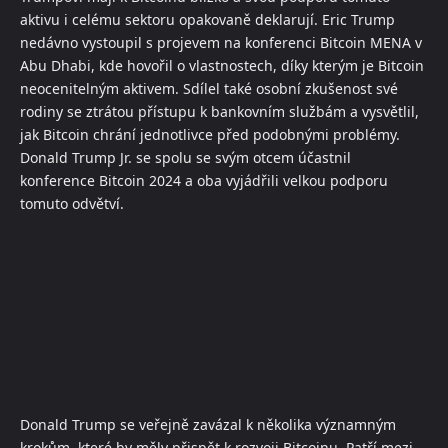
aktivu i celému sektoru opakovaně deklarují. Eric Trump
nedávno vystoupil s projevem na konferenci Bitcoin MENA v
Abu Dhabi, kde hovořil o vlastnostech, díky kterým je Bitcoin
neocenitelným aktivem. Sdílel také osobní zkušenost své
rodiny se ztrátou přístupu k bankovním službám a vysvětlil,
jak Bitcoin chrání jednotlivce před podobnými problémy.
Donald Trump Jr. se spolu se svým otcem účastnil
konference Bitcoin 2024 a oba vyjádřili velkou podporu
tomuto odvětví.
Donald Trump se veřejně zavázal k několika významným
krokům, které by měly přispět k rozvoji Bitcoinu. Patří mezi