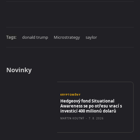
Tags:
donald trump
Microstrategy
saylor
Novinky
KRYPTOMĚNY
Hedgeový fond Situational
Awareness se po otřesu vrací s
investicí 400 milionů dolarů
MARTIN KOUTNÝ
-
7. 8. 2026