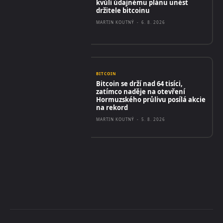
kvůli údajnému plánu unést
držitele bitcoinu
MARTIN KOUTNÝ
-
6. 8. 2026
BITCOIN
Bitcoin se drží nad 64 tisíci,
zatímco naděje na otevření
Hormuzského průlivu posílá akcie
na rekord
MARTIN KOUTNÝ
-
5. 8. 2026