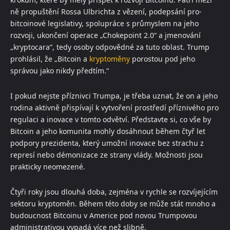
ně propuštění Rossa Ulbrichta z vězení, podepsání pro-
bitcoinové legislativy, spolupráce s průmyslem na jeho
rozvoji, ukončení operace „Chokepoint 2.0“ a jmenování
„kryptocara“, tedy osoby odpovědné za tuto oblast. Trump
prohlásil, že „Bitcoin a
kryptoměny
porostou pod jeho
správou jako nikdy předtím.“
I pokud nejste příznivci Trumpa, je třeba uznat, že on a jeho
rodina aktivně přispívají k vytvoření prostředí příznivého pro
regulaci a inovace v tomto odvětví. Představte si, co vše by
Bitcoin a jeho komunita mohly dosáhnout během čtyř let
podpory prezidenta, který umožní inovace bez strachu z
represí nebo démonizace ze strany vlády. Možnosti jsou
prakticky neomezené.
Čtyři roky jsou dlouhá doba, zejména v rychle se rozvíjejícím
sektoru kryptoměn. Během této doby se může stát mnoho a
budoucnost Bitcoinu v Americe pod novou Trumpovou
administrativou vypadá více než slibně.