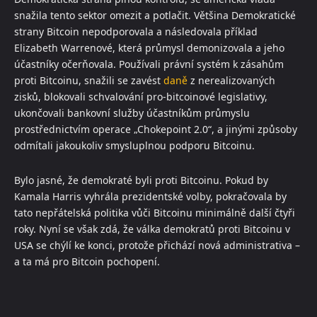
snažila tento sektor omezit a potlačit. Většina Demokratické
strany Bitcoin nepodporovala a následovala příklad
Elizabeth Warrenové, která průmysl demonizovala a jeho
účastníky očerňovala. Používali právní systém k zásahům
proti Bitcoinu, snažili se zavést
daně
z nerealizovaných
zisků, blokovali schvalování pro-bitcoinové legislativy,
ukončovali bankovní služby účastníkům průmyslu
prostřednictvím operace „Chokepoint 2.0“, a jinými způsoby
odmítali jakoukoliv smysluplnou podporu Bitcoinu.
Bylo jasné, že demokraté byli proti Bitcoinu. Pokud by
Kamala Harris vyhrála prezidentské volby, pokračovala by
tato nepřátelská politika vůči Bitcoinu minimálně další čtyři
roky. Nyní se však zdá, že válka demokratů proti Bitcoinu v
USA se chýlí ke konci, protože přichází nová administrativa –
a ta má pro Bitcoin pochopení.