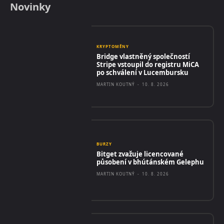
Novinky
KRYPTOMĚNY
Bridge vlastněný společností
Stripe vstoupil do registru MiCA
po schválení v Lucembursku
MARTIN KOUTNÝ
-
10. 8. 2026
BURZY
Bitget zvažuje licencované
působení v bhútánském Gelephu
MARTIN KOUTNÝ
-
10. 8. 2026