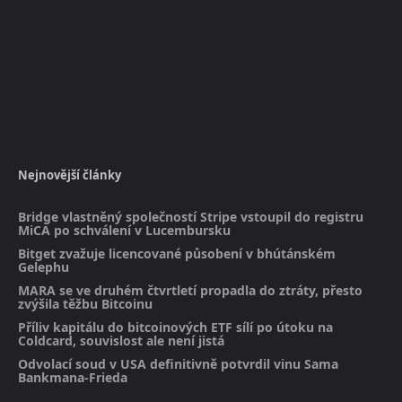
Nejnovější články
Bridge vlastněný společností Stripe vstoupil do registru
MiCA po schválení v Lucembursku
Bitget zvažuje licencované působení v bhútánském
Gelephu
MARA se ve druhém čtvrtletí propadla do ztráty, přesto
zvýšila těžbu Bitcoinu
Příliv kapitálu do bitcoinových ETF sílí po útoku na
Coldcard, souvislost ale není jistá
Odvolací soud v USA definitivně potvrdil vinu Sama
Bankmana-Frieda