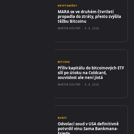
KRYPTOMĚNY
MARA se ve druhém čtvrtletí
propadla do ztráty, přesto zvýšila
těžbu Bitcoinu
MARTIN KOUTNÝ
-
9. 8. 2026
BITCOIN
Příliv kapitálu do bitcoinových ETF
sílí po útoku na Coldcard,
souvislost ale není jistá
MARTIN KOUTNÝ
-
9. 8. 2026
BURZY
Odvolací soud v USA definitivně
potvrdil vinu Sama Bankmana-
Frieda