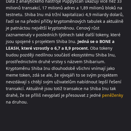
Data z analytického nástroje Puppyscan ukazují více než 33
milionů transakcí, 17 milionů adres a 1,89 milionů bloků na
testnetu. Shiba Inu má tržní kapitalizaci 4,9 miliardy dolarů,
řadí se na přední příčky kryptoměnových tabulek a aktuálně
je patnáctou největší kryptoměnou. Cenový růst
zaznamenaly v posledních týdnech také další tokeny, které
jsou spojené s projektem Shiba Inu.
Jedná se o BONE a
LEASH, které vzrostly o 6,7 a 8,9 procent.
Oba tokeny
budou později nedílnou součástí ekosystému Shiba Inu,
prostřednictvím druhé vrstvy s názvem Shibarium.
Kryptoměnu Shiba Inu dlouhodobě všichni vnímají jako
meme token, zdá se ale, že vývojáři to se svým projektem
nevzdávají s chtějí svým uživatelům nabídnout lepší řešení
transakcí. Aktuálně jsou totiž transakce na Shiba Inu tak
drahé, že se příliš nevyplatí je přesouvat z jedné
peněženky
na druhou.