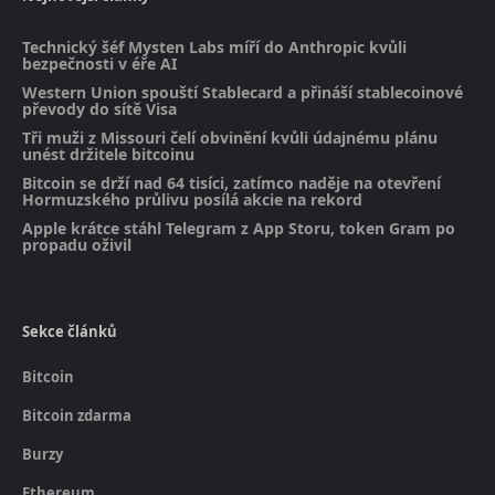
Technický šéf Mysten Labs míří do Anthropic kvůli
bezpečnosti v éře AI
Western Union spouští Stablecard a přináší stablecoinové
převody do sítě Visa
Tři muži z Missouri čelí obvinění kvůli údajnému plánu
unést držitele bitcoinu
Bitcoin se drží nad 64 tisíci, zatímco naděje na otevření
Hormuzského průlivu posílá akcie na rekord
Apple krátce stáhl Telegram z App Storu, token Gram po
propadu oživil
Sekce článků
Bitcoin
Bitcoin zdarma
Burzy
Ethereum