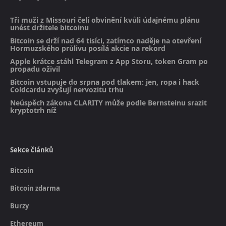
Tři muži z Missouri čelí obvinění kvůli údajnému plánu
unést držitele bitcoinu
Bitcoin se drží nad 64 tisíci, zatímco naděje na otevření
Hormuzského průlivu posílá akcie na rekord
Apple krátce stáhl Telegram z App Storu, token Gram po
propadu oživil
Bitcoin vstupuje do srpna pod tlakem: jen, ropa i hack
Coldcardu zvyšují nervozitu trhu
Neúspěch zákona CLARITY může podle Bernsteinu srazit
kryptotrh níž
Sekce článků
Bitcoin
Bitcoin zdarma
Burzy
Ethereum