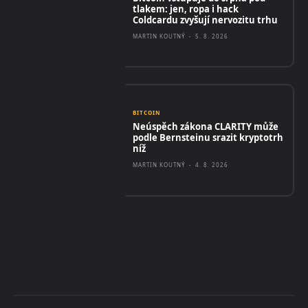
tlakem: jen, ropa i hack
Coldcardu zvyšují nervozitu trhu
MARTIN KOUTNÝ
-
5. 8. 2026
BITCOIN
Neúspěch zákona CLARITY může
podle Bernsteinu srazit kryptotrh
níž
MARTIN KOUTNÝ
-
4. 8. 2026