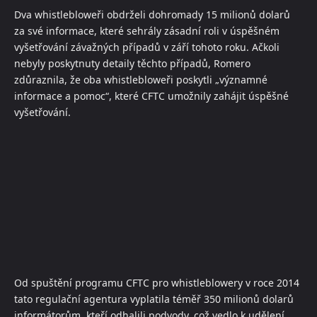
Dva whistlebloweři obdrželi dohromady 15 milionů dolarů
za své informace, které sehrály zásadní roli v úspěšném
vyšetřování závažných případů v září tohoto roku. Ačkoli
nebyly poskytnuty detaily těchto případů, Romero
zdůraznila, že oba whistlebloweři poskytli „významné
informace a pomoc“, které CFTC umožnily zahájit úspěšné
vyšetřování.
Od spuštění programu CFTC pro whistleblowery v roce 2014
tato regulační agentura vyplatila téměř 350 milionů dolarů
informátorům, kteří odhalili podvody, což vedlo k udělení