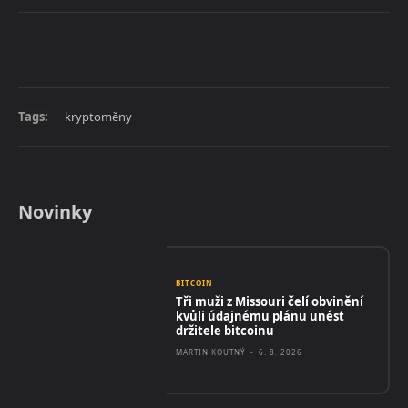
Tags:
kryptoměny
Novinky
BITCOIN
Tři muži z Missouri čelí obvinění
kvůli údajnému plánu unést
držitele bitcoinu
MARTIN KOUTNÝ
-
6. 8. 2026