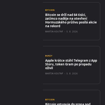
BITCOIN
Bitcoin se drží nad 64 tisíci,
zatímco naděje na otevření
Hormuzského průlivu posílá akcie
na rekord
MARTIN KOUTNÝ
-
5. 8. 2026
BURZY
Apple krátce stáhl Telegram z App
Storu, token Gram po propadu
oživil
MARTIN KOUTNÝ
-
5. 8. 2026
BITCOIN
Bitcoin vstupuje do srpna pod