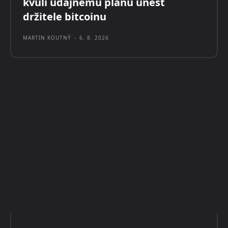
kvůli údajnému plánu unést
držitele bitcoinu
MARTIN KOUTNÝ
-
6. 8. 2026