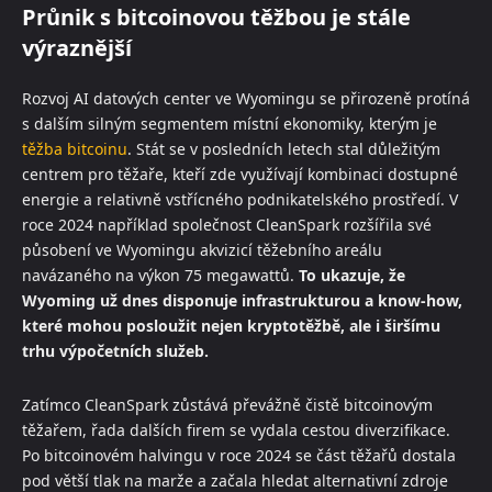
Průnik s bitcoinovou těžbou je stále
výraznější
Rozvoj AI datových center ve Wyomingu se přirozeně protíná
s dalším silným segmentem místní ekonomiky, kterým je
těžba bitcoinu
. Stát se v posledních letech stal důležitým
centrem pro těžaře, kteří zde využívají kombinaci dostupné
energie a relativně vstřícného podnikatelského prostředí. V
roce 2024 například společnost CleanSpark rozšířila své
působení ve Wyomingu akvizicí těžebního areálu
navázaného na výkon 75 megawattů.
To ukazuje, že
Wyoming už dnes disponuje infrastrukturou a know-how,
které mohou posloužit nejen kryptotěžbě, ale i širšímu
trhu výpočetních služeb.
Zatímco CleanSpark zůstává převážně čistě bitcoinovým
těžařem, řada dalších firem se vydala cestou diverzifikace.
Po bitcoinovém halvingu v roce 2024 se část těžařů dostala
pod větší tlak na marže a začala hledat alternativní zdroje