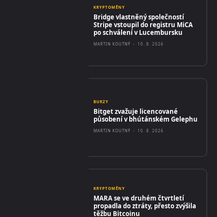
KRYPTOMĚNY
Bridge vlastněný společností
Stripe vstoupil do registru MiCA
po schválení v Lucembursku
MARTIN KOUTNÝ
-
10. 8. 2026
BURZY
Bitget zvažuje licencované
působení v bhútánském Gelephu
MARTIN KOUTNÝ
-
10. 8. 2026
KRYPTOMĚNY
MARA se ve druhém čtvrtletí
propadla do ztráty, přesto zvýšila
těžbu Bitcoinu