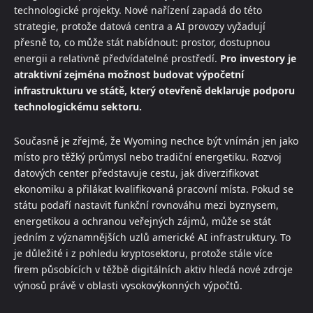
technologické projekty. Nové nařízení zapadá do této
strategie, protože datová centra a AI provozy vyžadují
přesně to, co může stát nabídnout: prostor, dostupnou
energii a relativně předvídatelné prostředí.
Pro investory je
atraktivní zejména možnost budovat výpočetní
infrastrukturu ve státě, který otevřeně deklaruje podporu
technologickému sektoru.
Současně je zřejmé, že Wyoming nechce být vnímán jen jako
místo pro těžký průmysl nebo tradiční energetiku. Rozvoj
datových center představuje cestu, jak diverzifikovat
ekonomiku a přilákat kvalifikovaná pracovní místa. Pokud se
státu podaří nastavit funkční rovnováhu mezi byznysem,
energetikou a ochranou veřejných zájmů, může se stát
jedním z významnějších uzlů americké AI infrastruktury. To
je důležité i z pohledu kryptosektoru, protože stále více
firem působících v těžbě digitálních aktiv hledá nové zdroje
výnosů právě v oblasti vysokovýkonných výpočtů.