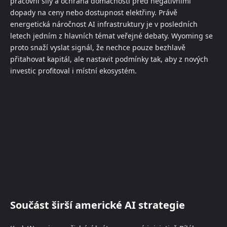
pracovní síly a ochrana domácností před negativními
dopady na ceny nebo dostupnost elektřiny. Právě
energetická náročnost AI infrastruktury je v posledních
letech jedním z hlavních témat veřejné debaty. Wyoming se
proto snaží vyslat signál, že nechce pouze bezhlavě
přitahovat kapitál, ale nastavit podmínky tak, aby z nových
investic profitoval i místní ekosystém.
Součást širší americké AI strategie