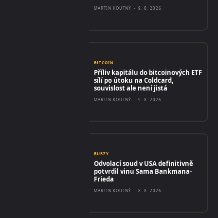
MARTIN KOUTNÝ
-
9. 8. 2026
BITCOIN
Příliv kapitálu do bitcoinových ETF
sílí po útoku na Coldcard,
souvislost ale není jistá
MARTIN KOUTNÝ
-
9. 8. 2026
BURZY
Odvolací soud v USA definitivně
potvrdil vinu Sama Bankmana-
Frieda
MARTIN KOUTNÝ
-
8. 8. 2026