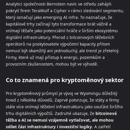
Analytici společnosti Bernstein navíc ve středu zahájili
pokrytí firem TeraWulf a Cipher v rámci sledování segmentu,
který označují jako emerging AI infra. To naznačuje, že
kapitálové trhy začínají tyto transformace brát vážně a
vnímají těžaře jako potenciální hráče v širším ekosystému
digitální infrastruktury. Přerod z bitcoinových těžebních
operátorů na poskytovatele výpočetní kapacity přitom
nemusí být okamžitý ani jednoduchý, ale trend je zřetelný.
Firmy, které už mají přístup k energii, pozemkům a
provozním zkušenostem, mohou být ve výhodě.
Co to znamená pro kryptoměnový sektor
Pro kryptoměnový průmysl je vývoj ve Wyomingu důležitý
hned z několika důvodů. Zaprvé potvrzuje, že státy a firmy
stále více vnímají těžební infrastrukturu jako součást širšího
trhu digitálních výpočtů. Zadruhé ukazuje, že
bitcoinová
těžba a AI se nemusí vzájemně vytlačovat, ale mohou
sdílet část infrastruktury i investiční logiky
. A zatřetí