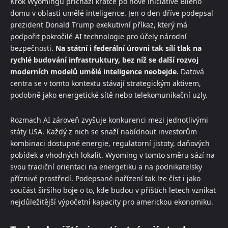
Krok Wyomingu přichází krátce po nové iniciativě Bílého
domu v oblasti umělé inteligence. Jen o den dříve podepsal
prezident Donald Trump exekutivní příkaz, který má
podpořit pokročilé AI technologie pro účely národní
bezpečnosti.
Na státní i federální úrovni tak sílí tlak na
rychlé budování infrastruktury, bez níž se další rozvoj
moderních modelů umělé inteligence neobejde.
Datová
centra se v tomto kontextu stávají strategickým aktivem,
podobně jako energetické sítě nebo telekomunikační uzly.
Rozmach AI zároveň zvyšuje konkurenci mezi jednotlivými
státy USA. Každý z nich se snaží nabídnout investorům
kombinaci dostupné energie, regulatorní jistoty, daňových
pobídek a vhodných lokalit. Wyoming v tomto směru sází na
svou tradiční orientaci na energetiku a na podnikatelsky
příznivé prostředí. Podepsané nařízení tak lze číst i jako
součást širšího boje o to, kde budou v příštích letech vznikat
nejdůležitější výpočetní kapacity pro americkou ekonomiku.