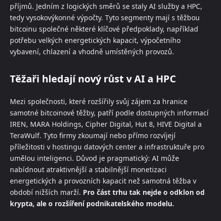
příjmů. Jedním z logických směrů se staly AI služby a HPC,
tedy vysokovýkonné výpočty. Tyto segmenty mají s těžbou
bitcoinu společné některé klíčové předpoklady, například
potřebu velkých energetických kapacit, výpočetního
vybavení, chlazení a vhodně umístěných provozů.
Těžaři hledají nový růst v AI a HPC
Mezi společnosti, které rozšířily svůj zájem za hranice
samotné bitcoinové těžby, patří podle dostupných informací
IREN, MARA Holdings, Cipher Digital, Hut 8, HIVE Digital a
TeraWulf. Tyto firmy zkoumají nebo přímo rozvíjejí
příležitosti v hostingu datových center a infrastruktuře pro
umělou inteligenci. Důvod je pragmatický: AI může
nabídnout atraktivnější a stabilnější monetizaci
energetických a provozních kapacit než samotná těžba v
období nižších marží.
Pro část trhu tak nejde o odklon od
krypta, ale o rozšíření podnikatelského modelu.