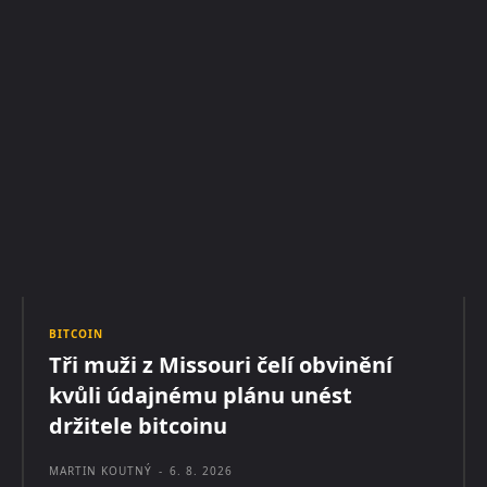
BITCOIN
Tři muži z Missouri čelí obvinění
kvůli údajnému plánu unést
držitele bitcoinu
MARTIN KOUTNÝ
-
6. 8. 2026