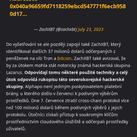
0x040a96659fd7118259ebcd547771f6ecb958
0d17…
— ZachXBT (@zachxbt)
July 23, 2023
Do vyšetřování se ale později zapojil také ZachXBT, který
identifikoval dalších 37 milionů dolarů odčerpaných z
peněženek na síti Tron a
bitcoin
. ZachXBT také avizoval, že
by za útokem mohla stát notoricky známá hackerská skupina
Lazarus.
Odpovídají tomu některé použité techniky a celý
útok odpovídá rukopisu této severokorejské hackerské
skupiny.
Alphapo není jediným poskytovatelem platební
brány, u kterého došlo v červenci k podivným výběrům
prostředků. Dne 7. července ztratil cross-chain protokol více
než 100 milionů dolarů během podivných výběrů z jejich
protokolu. Útočníci získali přístup k soukromým klíčům
prostřednictvím cloudového úložiště a odčerpali prostředky
uživatelů.