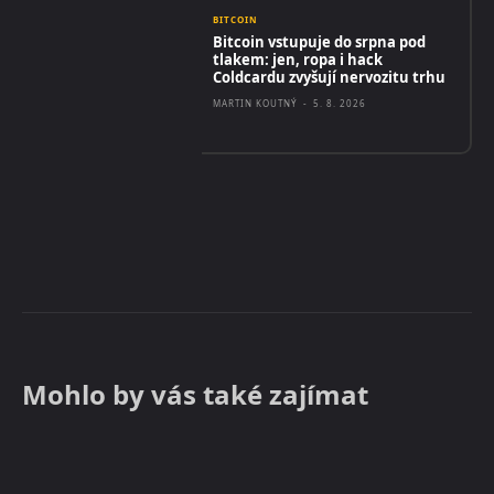
BITCOIN
Bitcoin vstupuje do srpna pod
tlakem: jen, ropa i hack
Coldcardu zvyšují nervozitu trhu
MARTIN KOUTNÝ
-
5. 8. 2026
Mohlo by vás také zajímat