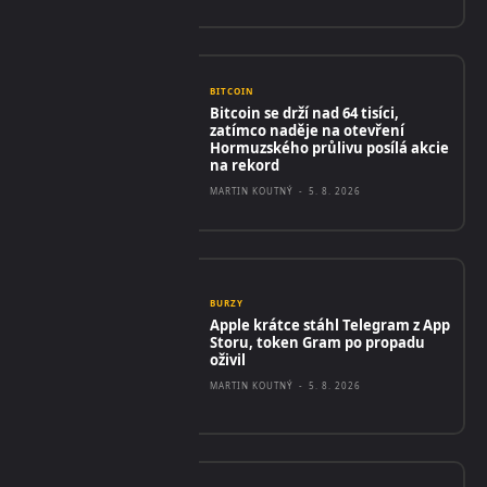
BITCOIN
Bitcoin se drží nad 64 tisíci,
zatímco naděje na otevření
Hormuzského průlivu posílá akcie
na rekord
MARTIN KOUTNÝ
-
5. 8. 2026
BURZY
Apple krátce stáhl Telegram z App
Storu, token Gram po propadu
oživil
MARTIN KOUTNÝ
-
5. 8. 2026