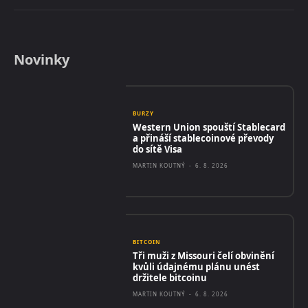
Novinky
BURZY
Western Union spouští Stablecard
a přináší stablecoinové převody
do sítě Visa
MARTIN KOUTNÝ
-
6. 8. 2026
BITCOIN
Tři muži z Missouri čelí obvinění
kvůli údajnému plánu unést
držitele bitcoinu
MARTIN KOUTNÝ
-
6. 8. 2026