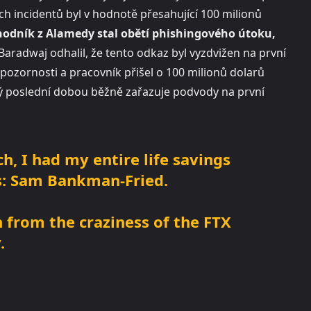
h incidentů byl v hodnotě přesahující 100 milionů
odník z Alamedy stal obětí phishingového útoku,
Baradwaj odhalil, že tento odkaz byl vyzdvižen na první
epozornosti a pracovník přišel o 100 milionů dolarů
ý poslední dobou běžně zařazuje podvody na první
, I had my entire life savings
s: Sam Bankman-Fried.
 from the craziness of the FTX
.