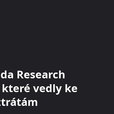
KRYPTOMĚNY
BURZY
RADY A TIPY
da Research
 které vedly ke
trátám