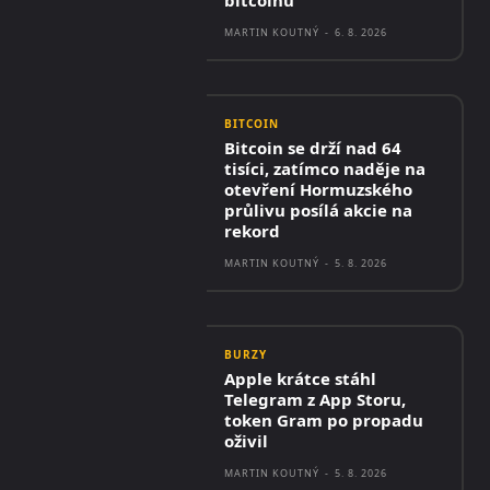
bitcoinu
MARTIN KOUTNÝ
-
6. 8. 2026
BITCOIN
Bitcoin se drží nad 64
tisíci, zatímco naděje na
otevření Hormuzského
průlivu posílá akcie na
rekord
MARTIN KOUTNÝ
-
5. 8. 2026
BURZY
Apple krátce stáhl
Telegram z App Storu,
token Gram po propadu
oživil
MARTIN KOUTNÝ
-
5. 8. 2026