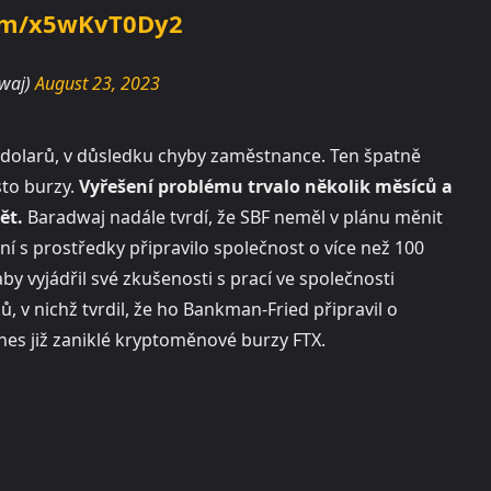
com/x5wKvT0Dy2
dwaj)
August 23, 2023
 dolarů, v důsledku chyby zaměstnance. Ten špatně
to burzy.
Vyřešení problému trvalo několik měsíců a
ět.
Baradwaj nadále tvrdí, že SBF neměl v plánu měnit
í s prostředky připravilo společnost o více než 100
aby vyjádřil své zkušenosti s prací ve společnosti
, v nichž tvrdil, že ho Bankman-Fried připravil o
nes již zaniklé kryptoměnové burzy FTX.