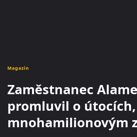
NOVINKY
MAGAZÍN
Magazín
Zaměstnanec Alame
promluvil o útocích,
mnohamilionovým z