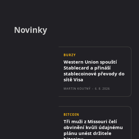
Novinky
BURZY
Western Union spouští
Stablecard a přináší
stablecoinové převody do
sítě Visa
MARTIN KOUTNÝ
-
6. 8. 2026
BITCOIN
Tři muži z Missouri čelí
obvinění kvůli údajnému
plánu unést držitele