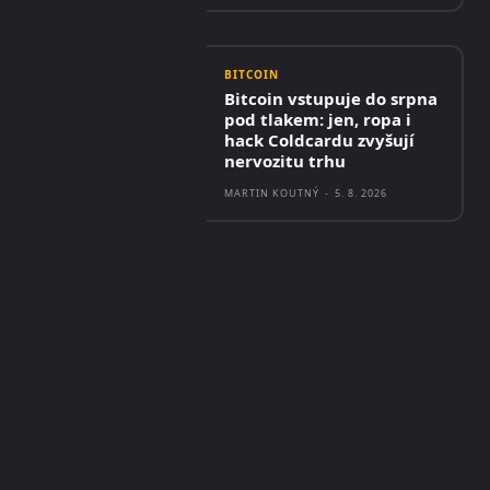
BITCOIN
Bitcoin vstupuje do srpna
pod tlakem: jen, ropa i
hack Coldcardu zvyšují
nervozitu trhu
MARTIN KOUTNÝ
-
5. 8. 2026