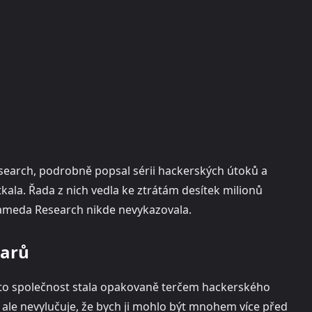
search, podrobně popsal sérii hackerských útoků a
tkala. Řada z nich vedla ke ztrátám desítek milionů
Alameda Research nikde nevykazovala.
larů
to společnost stala opakovaně terčem hackerského
 ale nevylučuje, že bych ji mohlo být mnohem více před