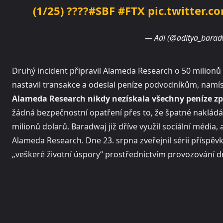
(1/25) ????
#SBF
#FTX
pic.twitter.
— Adi (@aditya_bara
Druhý incident připravil Alameda Research o 50 milionů
nastavil transakce a odeslal peníze podvodníkům, namís
Alameda Research nikdy nezískala všechny peníze zp
žádná bezpečnostní opatření přes to, že špatné nakládán
milionů dolarů. Baradwaj již dříve využil sociální média, 
Alameda Research. Dne 23. srpna zveřejnil sérii příspěvků
„veškeré životní úspory“ prostřednictvím provozování d