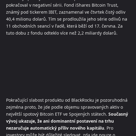
pokračoval v negativní sérii. Fond iShares Bitcoin Trust,
známý pod tickerem IBIT, zaznamenal ve čtvrtek čistý odliv
40,4 milionu dolarů. Tím se prodloužila jeho série odlivů na
11 obchodních seancí v řadě, která běží od 17. června. Za
tuto dobu z fondu odteklo více než 2,2 miliardy dolarů.
Pokračující slabost produktu od BlackRocku je pozoruhodná
zejména proto, že jde podle objemu spravovaných aktiv o
největší spotový Bitcoin ETF ve Spojených státech.
Současný
vývoj ukazuje, že ani dominantní postavení na trhu
nezaručuje automatický příliv nového kapitálu
. Pro
investory může být důležité sledovat, zda jde pouze o