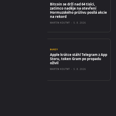
Bitcoin se drží nad 64 tisíci,
zatímco naděje na otevření
Hormuzského průlivu posílá akcie
na rekord
MARTIN KOUTNÝ
-
5. 8. 2026
BURZY
Apple krátce stáhl Telegram z App
Storu, token Gram po propadu
oživil
MARTIN KOUTNÝ
-
5. 8. 2026