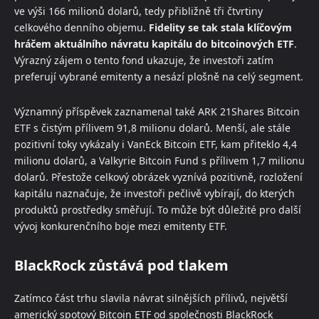
ve výši 166 milionů dolarů, tedy přibližně tři čtvrtiny
celkového denního objemu.
Fidelity se tak stala klíčovým
hráčem aktuálního návratu kapitálu do bitcoinových ETF
.
Výrazný zájem o tento fond ukazuje, že investoři zatím
preferují vybrané emitenty a nesází plošně na celý segment.
Významný příspěvek zaznamenal také ARK 21Shares Bitcoin
ETF s čistým přílivem 91,8 milionu dolarů. Menší, ale stále
pozitivní toky vykázaly i VanEck Bitcoin ETF, kam přiteklo 4,4
milionu dolarů, a Valkyrie Bitcoin Fund s přílivem 1,7 milionu
dolarů. Přestože celkový obrázek vyznívá pozitivně, rozložení
kapitálu naznačuje, že investoři pečlivě vybírají, do kterých
produktů prostředky směřují. To může být důležité pro další
vývoj konkurenčního boje mezi emitenty ETF.
BlackRock zůstává pod tlakem
Zatímco část trhu slavila návrat silnějších přílivů, největší
americký spotový Bitcoin ETF od společnosti BlackRock