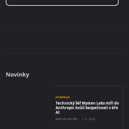
Novinky
ETHEREUM
Technický šéf Mysten Labs míří do
Anthropic kvůli bezpečnosti v éře
AI
MARTIN KOUTNÝ
-
7. 8. 2026