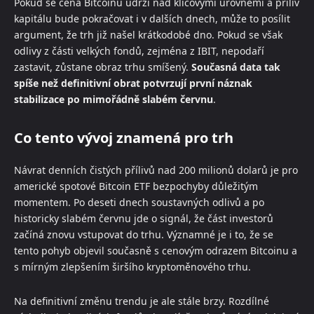
Pokud se cena Bitcoinu udrží nad klíčovými úrovněmi a příliv
kapitálu bude pokračovat i v dalších dnech, může to posílit
argument, že trh již našel krátkodobé dno. Pokud se však
odlivy z části velkých fondů, zejména z IBIT, nepodaří
zastavit, zůstane obraz trhu smíšený.
Současná data tak
spíše než definitivní obrat potvrzují první náznak
stabilizace po mimořádně slabém červnu
.
Co tento vývoj znamená pro trh
Návrat denních čistých přílivů nad 200 milionů dolarů je pro
americké spotové Bitcoin ETF bezpochyby důležitým
momentem. Po deseti dnech soustavných odlivů a po
historicky slabém červnu jde o signál, že část investorů
začíná znovu vstupovat do trhu. Významné je i to, že se
tento pohyb objevil současně s cenovým odrazem Bitcoinu a
s mírným zlepšením širšího kryptoměnového trhu.
Na definitivní změnu trendu je ale stále brzy. Rozdílné