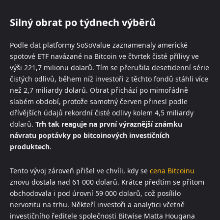
Silný obrat po týdnech výběrů
Podle dat platformy SoSoValue zaznamenaly americké
spotové ETF navázané na Bitcoin ve čtvrtek čisté přílivy ve
výši 221,7 milionu dolarů. Tím se přerušila desetidenní série
čistých odlivů, během níž investoři z těchto fondů stáhli více
než 2,7 miliardy dolarů. Obrat přichází po mimořádně
slabém období, protože samotný červen přinesl podle
dřívějších údajů rekordní čisté odlivy kolem 4,5 miliardy
dolarů.
Trh tak reaguje na první výraznější známku
návratu poptávky po bitcoinových investičních
produktech
.
Tento vývoj zároveň přišel ve chvíli, kdy se
cena Bitcoinu
znovu dostala nad 61 000 dolarů. Krátce předtím se přitom
obchodovala i pod úrovní 59 000 dolarů, což posílilo
nervozitu na trhu. Někteří investoři a analytici včetně
investičního ředitele společnosti Bitwise Matta Hougana