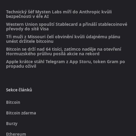
Technický šéf Mysten Labs míří do Anthropic kvůli
bezpečnosti v éře AI
Western Union spouští Stablecard a přináší stablecoinové
převody do sítě Visa
Tři muži z Missouri čelí obvinění kvůli údajnému plánu
unést držitele bitcoinu
Bitcoin se drží nad 64 tisíci, zatímco naděje na otevření
Hormuzského průlivu posílá akcie na rekord
Apple krátce stáhl Telegram z App Storu, token Gram po
propadu oživil
Sekce článků
Bitcoin
Bitcoin zdarma
Burzy
Ethereum