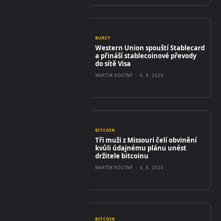
BURZY
Western Union spouští Stablecard
a přináší stablecoinové převody
do sítě Visa
MARTIN KOUTNÝ
-
6. 8. 2026
BITCOIN
Tři muži z Missouri čelí obvinění
kvůli údajnému plánu unést
držitele bitcoinu
MARTIN KOUTNÝ
-
6. 8. 2026
BITCOIN