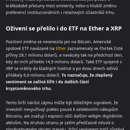
krátkodobé přesuny mezi emitenty, nebo o hlubší změnu
preferencí institucionálních i retailových účastníků trhu.
Oživení se přelilo i do ETF na Ether a XRP
Pozitivní změna se neomezila jen na Bitcoin. Americké
spotové ETF navázané na
Ether
zaznamenaly ve čtvrtek čisté
přílivy 29,1 milionu dolarů, a navázaly tak na předchozí den,
kdy do nich přiteklo 14,9 milionu dolarů. Také ETF spojené s
XRP se vrátily do kladných hodnot a po dvou dnech odlivů
přilákaly 6,6 milionu dolarů.
To naznačuje, že zlepšený
sentiment se začíná šířit i do dalších částí
kryptoměnového trhu
.
Tento širší nárůst zájmu může být důležitým signálem, že
investoři nevyužívají pokles pouze k selektivním nákupům
Bitcoinu, ale zvažují i expozici vůči dalším velkým digitálním
aktivům. Na druhou stranu je zatím předčasné mluvit o
plnohodnotném obratu trendu. Tržní sentiment totiž zůstává