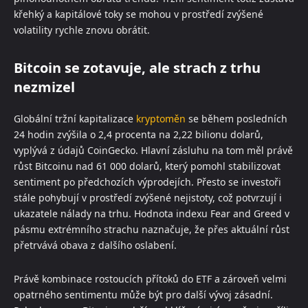
křehký a kapitálové toky se mohou v prostředí zvýšené
volatility rychle znovu obrátit.
Bitcoin se zotavuje, ale strach z trhu
nezmizel
Globální tržní kapitalizace
kryptoměn
se během posledních
24 hodin zvýšila o 2,4 procenta na 2,22 bilionu dolarů,
vyplývá z údajů CoinGecko. Hlavní zásluhu na tom měl právě
růst Bitcoinu nad 61 000 dolarů, který pomohl stabilizovat
sentiment po předchozích výprodejích. Přesto se investoři
stále pohybují v prostředí zvýšené nejistoty, což potvrzují i
ukazatele nálady na trhu. Hodnota indexu Fear and Greed v
pásmu extrémního strachu naznačuje, že přes aktuální růst
přetrvává obava z dalšího oslabení.
Právě kombinace rostoucích přítoků do ETF a zároveň velmi
opatrného sentimentu může být pro další vývoj zásadní.