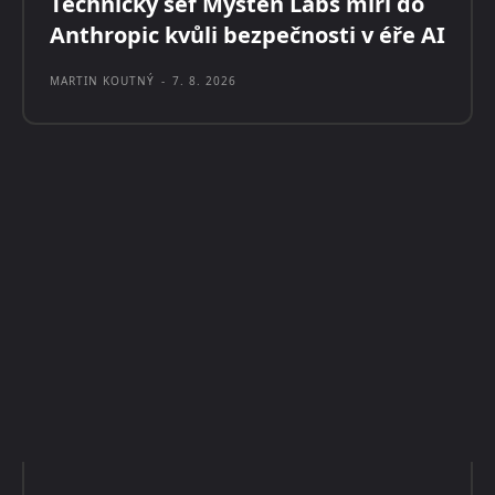
Technický šéf Mysten Labs míří do
Anthropic kvůli bezpečnosti v éře AI
MARTIN KOUTNÝ
-
7. 8. 2026