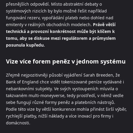
přesnějších odpovědí. Místo abstraktní debaty o
systémových rizicích by bylo možné řešit například
fungování rezerv, vypořádání plateb nebo dohled nad
emitenty v reálných obchodních modelech.
Právě větší
technická a provozní konkrétnost může být klíčem k
tomu, aby se diskuse mezi regulátorem a průmyslem
posunula kupředu.
Vize více forem peněz v jednom systému
Zřejmě nejpozitivněji působí vyjádření Sarah Breeden, že
Bank of England chce vidět tokenizované peníze vydávané i
nebankovními subjekty. Ve svých vystoupeních mluvila o
takzvaném multi-moneyverse, tedy prostředí, v němž vedle
sebe fungují různé formy peněz a platebních nástrojů.
Podle této vize by větší konkurence mohla přinést širší výběr,
rychlejší platby, nižší náklady a více inovací pro firmy i
domácnosti.