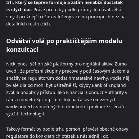
trh, který se teprve formuje a zatím nenabízí dostatek
tvrdých dat
. Právě proto by podle průmyslu dával větší
smysl pružnější režim založený více na principech než na
detailních restrikcích.
Odvětví volá po praktičtějším modelu
konzultací
Nick Jones, šéf britské platformy pro digitální aktiva Zumo,
uvedl, že profesní skupiny pracovaly pod časovým tlakem a
snažily se regulátorům dodat hmatatelné návrhy. Podle něj
by ale dialog mohl být užitečnější, kdyby Bank of England
zvolila podobný přístup jako Financial Conduct Authority v
rámci modelu Spring. Ten stojí na časově omezených
workshopech zaměřených na konkrétní praktické scénáře
využití technologií.
Takový formát by podle trhu pomohl převést obecné obavy
regulátora do konkrétních otázek a následně i do