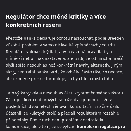
Regulátor chce méně kritiky a více
konkrétních řešení
Přestože banka deklaruje ochotu naslouchat, podle Breeden
zůstává problém v samotné kvalitě zpětné vazby od trhu.
Regulátor vnímá silný tlak, aby navržená pravidla byla
mírnější nebo jinak nastavena, ale tvrdí, že od mnoha hráčů
slyší spíše nesouhlas než konkrétní návrhy alternativ. Jinými
slovy, centrální banka tvrdí, že odvětví často říká, co nechce,
ale už méně přesně formuluje, co by chtělo místo toho.
Tato výtka vyvolala nesouhlas části kryptoměnového sektoru.
Zástupci firem i oborových sdružení argumentují, že v
posledních dvou letech věnovali konzultacím značné úsilí,
účastnili se kulatých stolů a předali regulátorům rozsáhlé
připomínky. Podle nich není problém v nedostatku
komunikace, ale v tom, že se vytváří
komplexní regulace pro