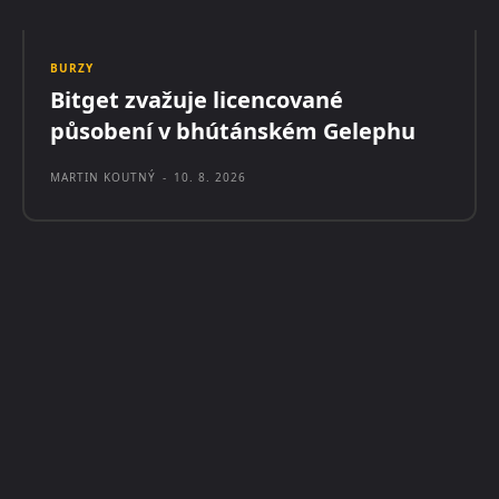
BURZY
Bitget zvažuje licencované
působení v bhútánském Gelephu
MARTIN KOUTNÝ
-
10. 8. 2026