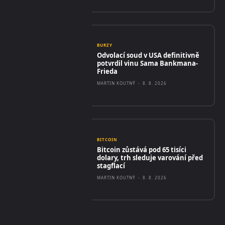
BURZY
Odvolací soud v USA definitivně
potvrdil vinu Sama Bankmana-
Frieda
MARTIN KOUTNÝ
-
8. 8. 2026
BITCOIN
Bitcoin zůstává pod 65 tisíci
dolary, trh sleduje varování před
stagflací
MARTIN KOUTNÝ
-
8. 8. 2026