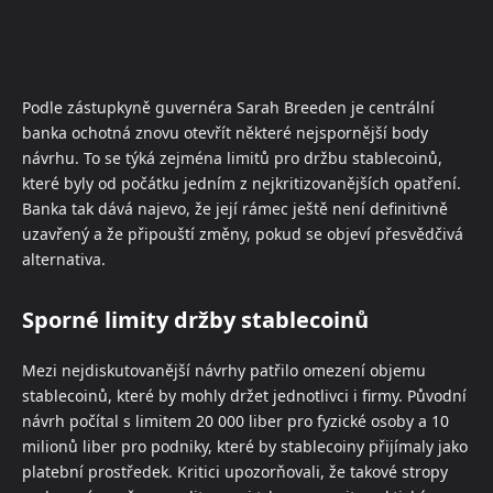
Podle zástupkyně guvernéra Sarah Breeden je centrální
banka ochotná znovu otevřít některé nejspornější body
návrhu. To se týká zejména limitů pro držbu stablecoinů,
které byly od počátku jedním z nejkritizovanějších opatření.
Banka tak dává najevo, že její rámec ještě není definitivně
uzavřený a že připouští změny, pokud se objeví přesvědčivá
alternativa.
Sporné limity držby stablecoinů
Mezi nejdiskutovanější návrhy patřilo omezení objemu
stablecoinů, které by mohly držet jednotlivci i firmy. Původní
návrh počítal s limitem 20 000 liber pro fyzické osoby a 10
milionů liber pro podniky, které by stablecoiny přijímaly jako
platební prostředek. Kritici upozorňovali, že takové stropy