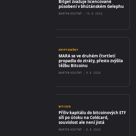
Bitget zvažuje licencované
působení v bhútánském Gelephu
MARTIN KOUTNÝ
-
10. 8. 2026
KRYPTOMĚNY
MARA se ve druhém čtvrtletí
propadla do ztráty, přesto zvýšila
těžbu Bitcoinu
MARTIN KOUTNÝ
-
9. 8. 2026
BITCOIN
Příliv kapitálu do bitcoinových ETF
sílí po útoku na Coldcard,
souvislost ale není jistá
MARTIN KOUTNÝ
-
9. 8. 2026