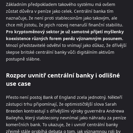
Základním předpokladem takového systému má ovšem
zůstat důvěra v peníze jako celek. Centrální banka tím
naznačuje, že není proti stablecoinům jako takovým, ale
chce mít jistotu, že jejich rozvoj nenaruší finanční stabilitu.
Pro kryptoměnový sektor je už samotné přijetí myšlenky
koexistence různých forem peněz významným posunem.
Mnozí představitelé odvětví to vnímají jako důkaz, že dřívější
skepse britské centrální banky vůči digitálním aktivům
postupně slábne.
Rozpor uvnitř centrální banky i odlišné
use case
Přesto není postoj Bank of England zcela jednotný. Někteří
zástupci trhu připomínají, že optimističtější slova Sarah
Breeden kontrastují s dřívějšími výroky guvernéra Andrewa
Baileyho, který stablecoiny nevnímal jako náhradu za peníze
komerčních bank. To ukazuje, že i uvnitř centrální banky
zřejmě stále probíhá debata o tom, jak významnou roli by