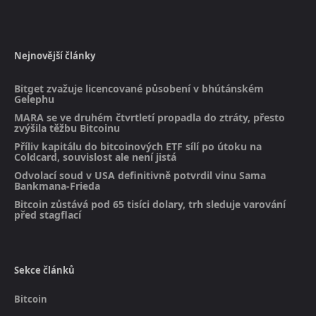
Nejnovější články
Bitget zvažuje licencované působení v bhútánském
Gelephu
MARA se ve druhém čtvrtletí propadla do ztráty, přesto
zvýšila těžbu Bitcoinu
Příliv kapitálu do bitcoinových ETF sílí po útoku na
Coldcard, souvislost ale není jistá
Odvolací soud v USA definitivně potvrdil vinu Sama
Bankmana-Frieda
Bitcoin zůstává pod 65 tisíci dolary, trh sleduje varování
před stagflací
Sekce článků
Bitcoin