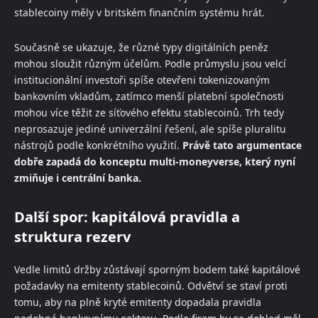
stablecoiny měly v britském finančním systému hrát.
Současně se ukazuje, že různé typy digitálních peněz
mohou sloužit různým účelům. Podle průmyslu jsou velcí
institucionální investoři spíše otevřeni tokenizovaným
bankovním vkladům, zatímco menší platební společnosti
mohou více těžit ze síťového efektu stablecoinů. Trh tedy
neprosazuje jediné univerzální řešení, ale spíše pluralitu
nástrojů podle konkrétního využití.
Právě tato argumentace
dobře zapadá do konceptu multi-moneyverse, který nyní
zmiňuje i centrální banka.
Další spor: kapitálová pravidla a
struktura rezerv
Vedle limitů držby zůstávají sporným bodem také kapitálové
požadavky na emitenty stablecoinů. Odvětví se staví proti
tomu, aby na plně kryté emitenty dopadala pravidla