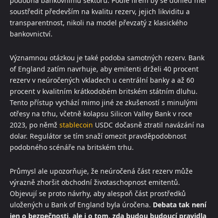
podobná bankovnímu sektoru. Podle firem by se dohled měl
soustředit především na kvalitu rezerv, jejich likviditu a
transparentnost, nikoli na model převzatý z klasického
bankovnictví.
Významnou otázkou je také podoba samotných rezerv. Bank
of England zatím navrhuje, aby emitenti drželi 40 procent
rezerv v neúročených vkladech u centrální banky a až 60
procent v kvalitním krátkodobém britském státním dluhu.
Tento přístup vychází mimo jiné ze zkušeností s minulými
otřesy na trhu, včetně kolapsu Silicon Valley Bank v roce
2023, po němž
stablecoin
USDC dočasně ztratil navázání na
dolar. Regulátor se tím snaží omezit pravděpodobnost
podobného scénáře na britském trhu.
Průmysl ale upozorňuje, že neúročená část rezerv může
výrazně zhoršit obchodní životaschopnost emitentů.
Objevují se proto návrhy, aby alespoň část prostředků
uložených u Bank of England byla úročena.
Debata tak není
jen o bezpečnosti, ale i o tom, zda budou budoucí pravidla