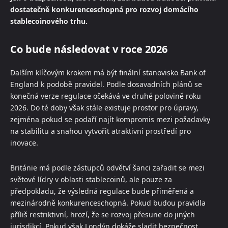
dostatečně konkurenceschopná pro rozvoj domácího
stablecoinového trhu.
Co bude následovat v roce 2026
Dalším klíčovým krokem má být finální stanovisko Bank of
England k podobě pravidel. Podle dosavadních plánů se
konečná verze regulace očekává ve druhé polovině roku
2026. Do té doby však stále existuje prostor pro úpravy,
zejména pokud se podaří najít kompromis mezi požadavky
na stabilitu a snahou vytvořit atraktivní prostředí pro
inovace.
Británie má podle zástupců odvětví šanci zařadit se mezi
světové lídry v oblasti stablecoinů, ale pouze za
předpokladu, že výsledná regulace bude přiměřená a
mezinárodně konkurenceschopná. Pokud budou pravidla
příliš restriktivní, hrozí, že se rozvoj přesune do jiných
jurisdikcí. Pokud však Londýn dokáže sladit bezpečnost,