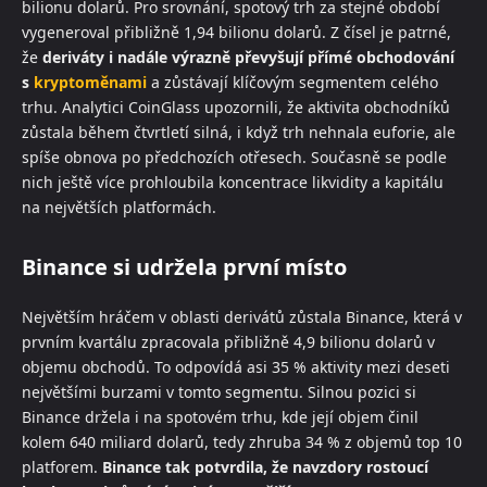
bilionu dolarů. Pro srovnání, spotový trh za stejné období
vygeneroval přibližně 1,94 bilionu dolarů. Z čísel je patrné,
že
deriváty i nadále výrazně převyšují přímé obchodování
s
kryptoměnami
a zůstávají klíčovým segmentem celého
trhu. Analytici CoinGlass upozornili, že aktivita obchodníků
zůstala během čtvrtletí silná, i když trh nehnala euforie, ale
spíše obnova po předchozích otřesech. Současně se podle
nich ještě více prohloubila koncentrace likvidity a kapitálu
na největších platformách.
Binance si udržela první místo
Největším hráčem v oblasti derivátů zůstala Binance, která v
prvním kvartálu zpracovala přibližně 4,9 bilionu dolarů v
objemu obchodů. To odpovídá asi 35 % aktivity mezi deseti
největšími burzami v tomto segmentu. Silnou pozici si
Binance držela i na spotovém trhu, kde její objem činil
kolem 640 miliard dolarů, tedy zhruba 34 % z objemů top 10
platforem.
Binance tak potvrdila, že navzdory rostoucí