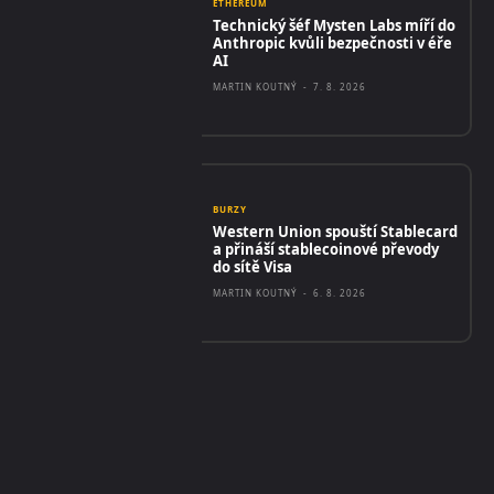
ETHEREUM
Technický šéf Mysten Labs míří do
Anthropic kvůli bezpečnosti v éře
AI
MARTIN KOUTNÝ
-
7. 8. 2026
BURZY
Western Union spouští Stablecard
a přináší stablecoinové převody
do sítě Visa
MARTIN KOUTNÝ
-
6. 8. 2026