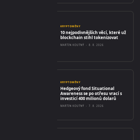
KRYPTOMĚNY
10 nejpodivnějších věcí, které už
blockchain stihl tokenizovat
MARTIN KOUTNÝ
-
8. 8. 2026
KRYPTOMĚNY
Hedgeový fond Situational
Awareness se po otřesu vrací s
investicí 400 milionů dolarů
MARTIN KOUTNÝ
-
7. 8. 2026