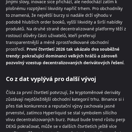
Jinými slovy, inovace sice přichází, ale nedochází zatím k
plošnému rozptýlení likvidity napříč trhem. Pro obchodníky
to znamená, že největší burzy si nadále drží výhodu v
podobě hlubších order booků, vyšší likvidity a širší nabídky
produktů. Na druhé straně decentralizované platformy těží z
rostoucí důvěry části uživatelů, kteří preferují
transparentnější a méně zprostředkované obchodní
prostředí.
První čtvrtletí 2026 tak ukázalo dva souběžné
trendy: pokračující dominanci velkých hráčů a zároveň
pozvolný vzestup decentralizovaných derivátových řešení
.
Co z dat vyplývá pro další vývoj
Čísla za první čtvrtletí potvrzují, že kryptoměnové deriváty
zůstávají nejdůležitější obchodní kategorií trhu. Binance si i
přes tlak konkurence a reputační výzvy zachovala jasné
prvenství, zatímco Hyperliquid se stal symbolem sílícího
vlivu decentralizovaných burz. Pokud bude trend růstu perp
DEXů pokračovat, může se v dalších čtvrtletích ještě více