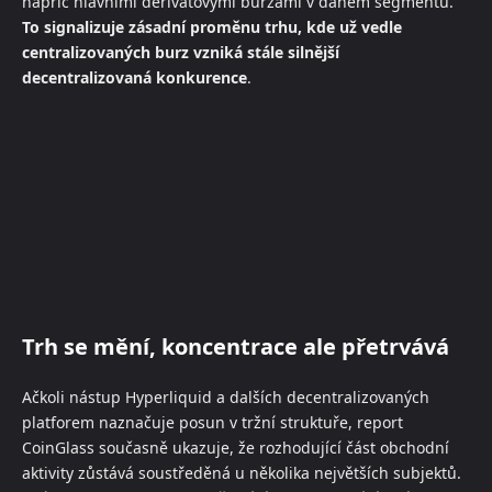
napříč hlavními derivátovými burzami v daném segmentu.
To signalizuje zásadní proměnu trhu, kde už vedle
centralizovaných burz vzniká stále silnější
decentralizovaná konkurence
.
Trh se mění, koncentrace ale přetrvává
Ačkoli nástup Hyperliquid a dalších decentralizovaných
platforem naznačuje posun v tržní struktuře, report
CoinGlass současně ukazuje, že rozhodující část obchodní
aktivity zůstává soustředěná u několika největších subjektů.