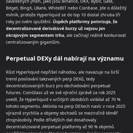
zavedených jmen, jako jsou Binance, OKX, Bybit, Gate,
Bitget, BingX, LBank, WhiteBIT nebo Coinbase. Jde o důležitý
milník, protože Hyperliquid se do top 10 dostal zhruba tři
roky po svém spuštění.
Úspěch platformy potvrzuje, že
decentralizované derivátové burzy už nejsou jen
okrajovým segmentem trhu
, ale začínají reálně konkurovat
centralizovaným gigantům.
Perpetual DEXy dál nabírají na významu
Růst Hyperliquid nepřišel náhodou, ale navazuje na širší
trend posilování takzvaných perp DEXů, tedy
decentralizovaných burz pro obchodování perpetual
futures. CoinGlass už ve své výroční zprávě za rok 2025
uvedl, že Hyperliquid v určitých obdobích ovládal až 70 %
tohoto segmentu. Aktivita na perp DEXech navíc v roce 2025
výrazně zrychlila a objemy obchodů se meziročně téměř
ztrojnásobily. Podle dřívějších dat dosahovaly
decentralizované perpetual platformy až 90 % objemů