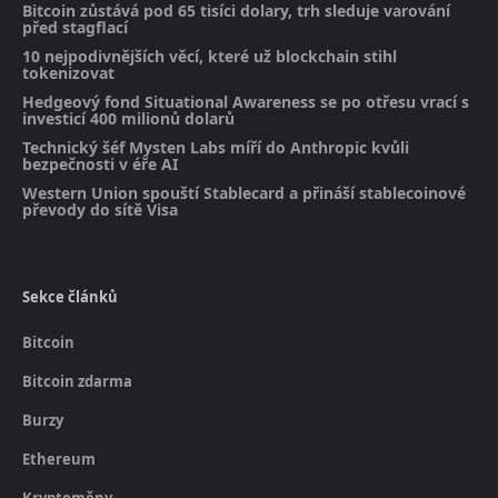
Bitcoin zůstává pod 65 tisíci dolary, trh sleduje varování
před stagflací
10 nejpodivnějších věcí, které už blockchain stihl
tokenizovat
Hedgeový fond Situational Awareness se po otřesu vrací s
investicí 400 milionů dolarů
Technický šéf Mysten Labs míří do Anthropic kvůli
bezpečnosti v éře AI
Western Union spouští Stablecard a přináší stablecoinové
převody do sítě Visa
Sekce článků
Bitcoin
Bitcoin zdarma
Burzy
Ethereum
Kryptoměny