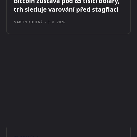
Bitcoin zůstává pod 65 tisíci dolary,
trh sleduje varování před stagflací
MARTIN KOUTNÝ
-
8. 8. 2026