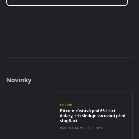
Novinky
BITCOIN
Bitcoin zůstává pod 65 tisíci
dolary, trh sleduje varování před
stagflací
MARTIN KOUTNÝ
-
8. 8. 2026