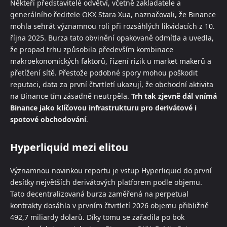
Někteří představitelé odvětví, včetně zakladatele a
generálního ředitele OKX Stara Xua, naznačovali, že Binance
mohla sehrát významnou roli při rozsáhlých likvidacích z 10.
října 2025. Burza tato obvinění opakovaně odmítla a uvedla,
že propad trhu způsobila především kombinace
makroekonomických faktorů, řízení rizik u market makerů a
přetížení sítě. Přestože podobné spory mohou poškodit
reputaci, data za první čtvrtletí ukazují, že obchodní aktivita
na Binance tím zásadně neutrpěla.
Trh tak zjevně dál vnímá
Binance jako klíčovou infrastrukturu pro derivátové i
spotové obchodování
.
Hyperliquid mezi elitou
Významnou novinkou reportu je vstup Hyperliquid do první
desítky největších derivátových platforem podle objemu.
Tato decentralizovaná burza zaměřená na perpetual
kontrakty dosáhla v prvním čtvrtletí 2026 objemu přibližně
492,7 miliardy dolarů. Díky tomu se zařadila po bok