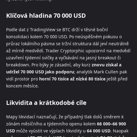
Klíčová hladina 70 000 USD
Podle dat z TradingView se BTC drží v těsné boční
konsolidaci kolem 70 000 USD. Po neúspěšném pokusu o
průraz lokálního pásma se tržní struktura dál jeví neutrálně
až mírně medvědí. Trader Cryptorphic upozornil na medvědí
uzavření týdenní svíčky a vyčkávání na jasný breakout či
breakdown. Pro býky je zásadní, aby kurz
znovu získal a
udržel 70 000 USD jako podporu
; analytik Mark Cullen pak
vidí prostor pro
horní 70 tisíce až nízké 80 tisíce
ještě před
koncem měsíce.
Likvidita a krátkodobé cíle
Mapy likvidací naznačují, že případný tlak dolů směrem k
zónám měsíčního a týdenního openu kolem
66 000–66 900
USD
může vyústit ve výplach likvidity u
64 000 USD
. Naopak