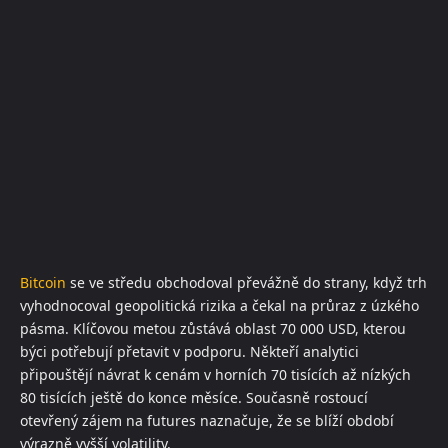
Bitcoin
se ve středu obchodoval převážně do strany, když trh
vyhodnocoval geopolitická rizika a čekal na průraz z úzkého
pásma. Klíčovou metou zůstává oblast 70 000 USD, kterou
býci potřebují přetavit v podporu. Někteří analytici
připouštějí návrat k cenám v horních 70 tisících až nízkých
80 tisících ještě do konce měsíce. Současně rostoucí
otevřený zájem na futures naznačuje, že se blíží období
výrazně vyšší volatility.