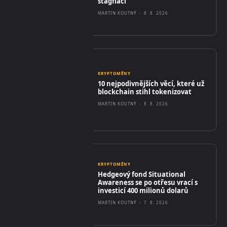
stagflací
MARTIN KOUTNÝ
-
8. 8. 2026
KRYPTOMĚNY
10 nejpodivnějších věcí, které už
blockchain stihl tokenizovat
MARTIN KOUTNÝ
-
8. 8. 2026
KRYPTOMĚNY
Hedgeový fond Situational
Awareness se po otřesu vrací s
investicí 400 milionů dolarů
MARTIN KOUTNÝ
-
7. 8. 2026