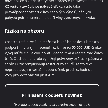
nové pozice a v příštích týdnech poroste kolísavost. S tím, jak
OI roste a zvyšuje se pákový efekt
, roste také
pravděpodobnost prudších cenových výkyvů, náhlých
pohybů jedním směrem a další vlny vynucených likvidací.
Rizika na obzoru
Část trhu stále zvažuje možnost hlubšího poklesu k makro
podporám, v krajním scénáři až k hranici
50 000 USD
či níže.
Vývoj může citlivě ovlivňovat i geopolitika a reakce tradičních
trhů. Obchodníci proto vyhlížejí potvrzený průraz z pásma a
správu rizik přizpůsobují rostoucí volatilitě. Tento text
nepředstavuje investiční doporučení; před rozhodnutím
vždy proveďte vlastní průzkum.
Přihlášení k odběru novinek
(Novinky budou zasílány pravidelně každý den v 6