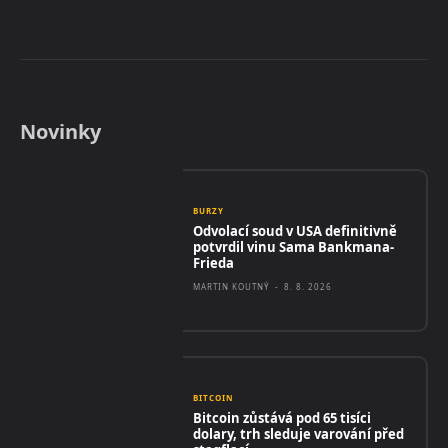
Novinky
BURZY
Odvolací soud v USA definitivně
potvrdil vinu Sama Bankmana-
Frieda
MARTIN KOUTNÝ
-
8. 8. 2026
BITCOIN
Bitcoin zůstává pod 65 tisíci
dolary, trh sleduje varování před