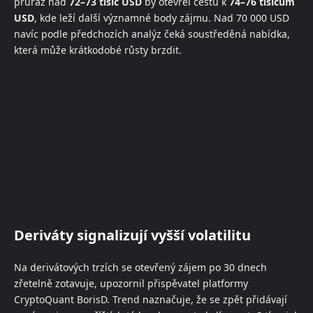
průraz nad
72–73 tisíc USD
by otevřel cestu k
74–76 tisícům
USD
, kde leží další významné body zájmu. Nad 70 000 USD
navíc podle předchozích analýz čeká soustředěná nabídka,
která může krátkodobé růsty brzdit.
Deriváty signalizují vyšší volatilitu
Na derivátových trzích se otevřený zájem po 30 dnech
zřetelně zotavuje, upozornil přispěvatel platformy
CryptoQuant BorisD. Trend naznačuje, že se zpět přidávají