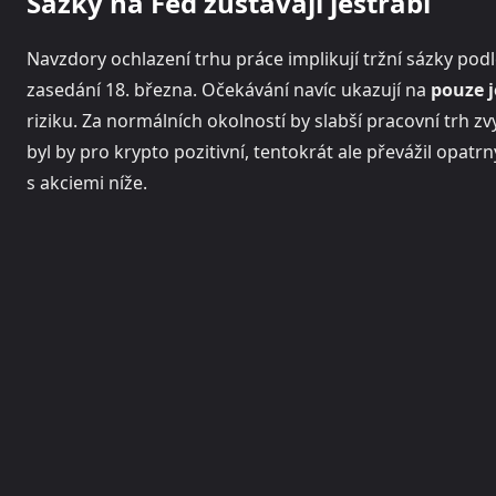
Sázky na Fed zůstávají jestřábí
Navzdory ochlazení trhu práce implikují tržní sázky pod
zasedání 18. března. Očekávání navíc ukazují na
pouze j
riziku. Za normálních okolností by slabší pracovní trh 
byl by pro krypto pozitivní, tentokrát ale převážil opatr
s akciemi níže.