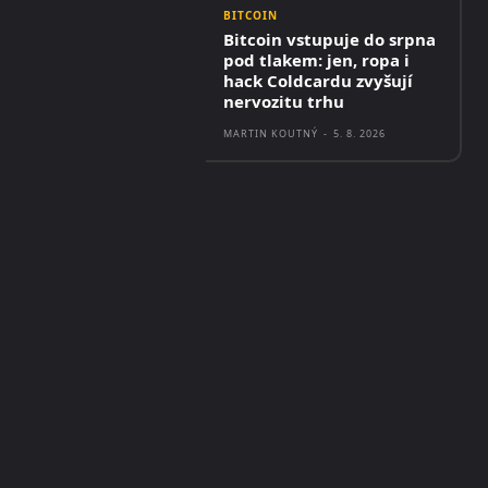
BITCOIN
Bitcoin vstupuje do srpna
pod tlakem: jen, ropa i
hack Coldcardu zvyšují
nervozitu trhu
MARTIN KOUTNÝ
-
5. 8. 2026