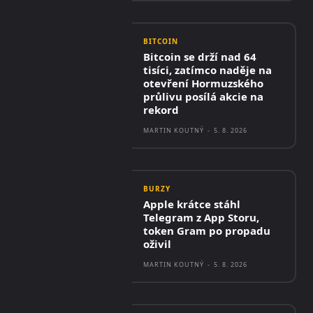
BITCOIN
Bitcoin se drží nad 64
tisíci, zatímco naděje na
otevření Hormuzského
průlivu posílá akcie na
rekord
MARTIN KOUTNÝ
-
5. 8. 2026
BURZY
Apple krátce stáhl
Telegram z App Storu,
token Gram po propadu
oživil
MARTIN KOUTNÝ
-
5. 8. 2026