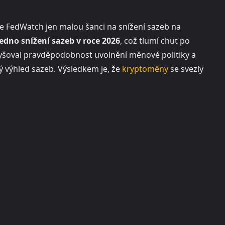
le FedWatch jen malou šanci na snížení sazeb na
edno snížení sazeb v roce 2026
, což tlumí chuť po
zvyšoval pravděpodobnost uvolnění měnové politiky a
ný výhled sazeb. Výsledkem je, že
kryptoměny
se svezly