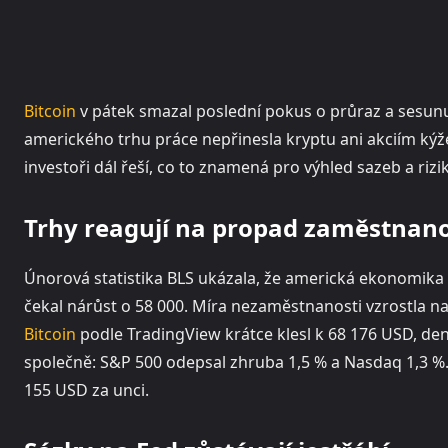
Bitcoin
v pátek smazal poslední pokus o průraz a sesunul
amerického trhu práce nepřinesla kryptu ani akciím kýže
investoři dál řeší, co to znamená pro výhled sazeb a rizi
Trhy reagují na propad zaměstnano
Únorová statistika BLS ukázala, že americká ekonomika
čekal nárůst o 58 000. Míra nezaměstnanosti vzrostla na 
Bitcoin
podle TradingView krátce klesl k 68 176 USD, denn
společně: S&P 500 odepsal zhruba 1,5 % a Nasdaq 1,3 %. 
155 USD za unci.