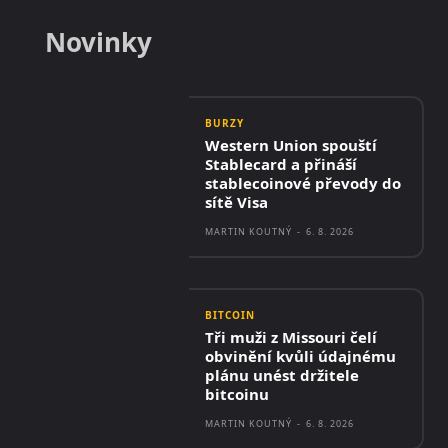
Novinky
BURZY
Western Union spouští
Stablecard a přináší
stablecoinové převody do
sítě Visa
MARTIN KOUTNÝ
-
6. 8. 2026
BITCOIN
Tři muži z Missouri čelí
obvinění kvůli údajnému
plánu unést držitele
bitcoinu
MARTIN KOUTNÝ
-
6. 8. 2026