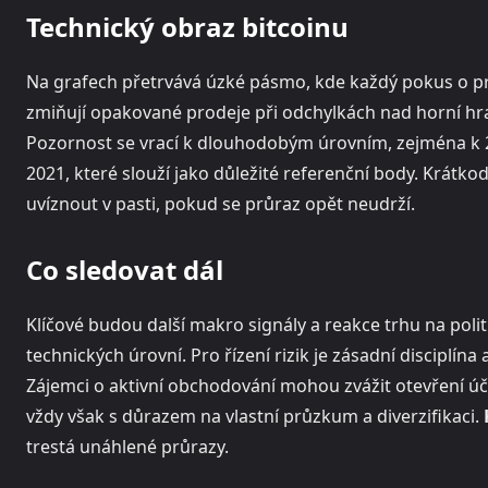
Technický obraz bitcoinu
Na grafech přetrvává úzké pásmo, kde každý pokus o pr
zmiňují opakované prodeje při odchylkách nad horní hra
Pozornost se vrací k dlouhodobým úrovním, zejména k
2021, které slouží jako důležité referenční body. Krátk
uvíznout v pasti, pokud se průraz opět neudrží.
Co sledovat dál
Klíčové budou další makro signály a reakce trhu na poli
technických úrovní. Pro řízení rizik je zásadní disciplína
Zájemci o aktivní obchodování mohou zvážit otevření ú
vždy však s důrazem na vlastní průzkum a diverzifikaci.
trestá unáhlené průrazy.