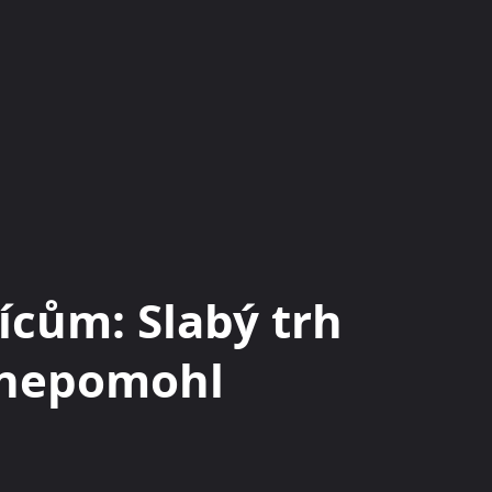
KRYPTOMĚNY
BURZY
RADY A TIPY
sícům: Slabý trh
 nepomohl