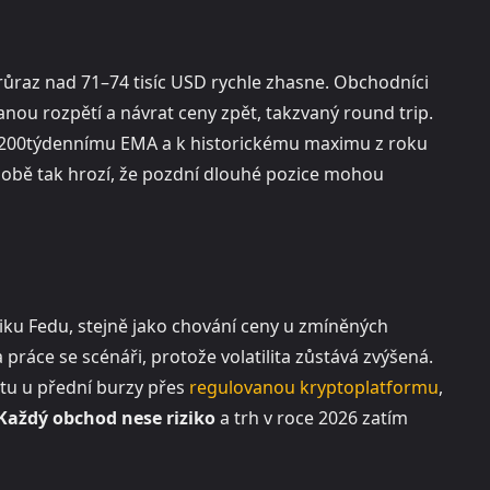
ůraz nad 71–74 tisíc USD rychle zhasne. Obchodníci
nou rozpětí a návrat ceny zpět, takzvaný round trip.
 200týdennímu EMA a k historickému maximu z roku
odobě tak hrozí, že pozdní dlouhé pozice mohou
tiku Fedu, stejně jako chování ceny u zmíněných
 a práce se scénáři, protože volatilita zůstává zvýšená.
čtu u přední burzy přes
regulovanou kryptoplatformu
,
Každý obchod nese riziko
a trh v roce 2026 zatím