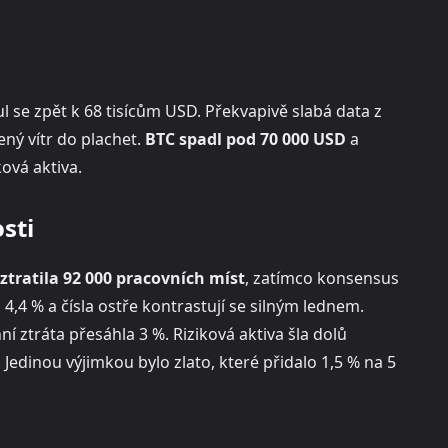
 se zpět k 68 tisícům USD. Překvapivě slabá data z
ný vítr do plachet.
BTC spadl pod 70 000 USD
a
ková aktiva.
sti
ztratila 92 000 pracovních míst
, zatímco konsensus
4,4 % a čísla ostře kontrastují se silným lednem.
í ztráta přesáhla 3 %. Riziková aktiva šla dolů
Jedinou výjimkou bylo zlato, které přidalo 1,5 % na 5