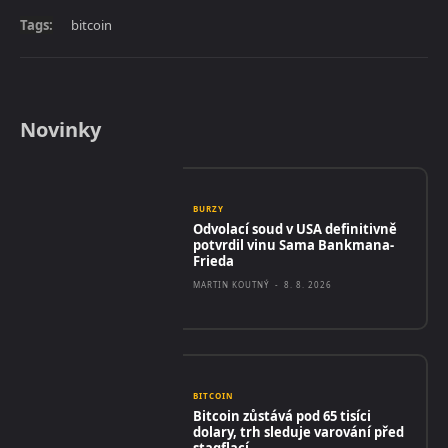
Tags:
bitcoin
Novinky
BURZY
Odvolací soud v USA definitivně
potvrdil vinu Sama Bankmana-
Frieda
MARTIN KOUTNÝ
-
8. 8. 2026
BITCOIN
Bitcoin zůstává pod 65 tisíci
dolary, trh sleduje varování před
stagflací