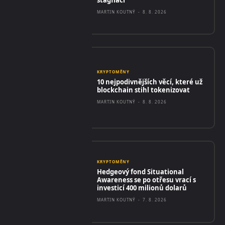
MARTIN KOUTNÝ
-
8. 8. 2026
KRYPTOMĚNY
10 nejpodivnějších věcí, které už
blockchain stihl tokenizovat
MARTIN KOUTNÝ
-
8. 8. 2026
KRYPTOMĚNY
Hedgeový fond Situational
Awareness se po otřesu vrací s
investicí 400 milionů dolarů
MARTIN KOUTNÝ
-
7. 8. 2026