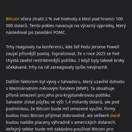
Bitcoin
včera ztratil 2 % své hodnoty a klesl pod hranici 100
000 dolarů. Tento pokles navazuje na výrazný výprodej, který
následoval po zasedání FOMC.
Trhy reagovaly na konferenci, kde šéf Fedu Jerome Powell
zaujal přísnější postoj. Signalizoval, že v roce 2025 se Fed
chystá zavést restriktivnější politiku. I když byly takové kroky
očekávané, trhy na ně zareagovaly spíše nevýrazně.
Dalším faktorem byl vývoj v Salvadoru, který uzavřel dohodu
s Mezinárodním měnovým fondem (MMF). Ta obsahuje
přísná omezení pro jeho pro-kryptoměnovou politiku.
Salvador získal půjčku ve výši 1,4 miliardy dolarů, ale pod
podmínkou, že Bitcoin bude mít omezené využití. Firmy
budou moci Bitcoin přijímat dobrovolně, ale veškeré
daně
budou nadále placeny výhradně v amerických dolarech.
Veřejný sektor bude mít zakázáno používat Bitcoin pro