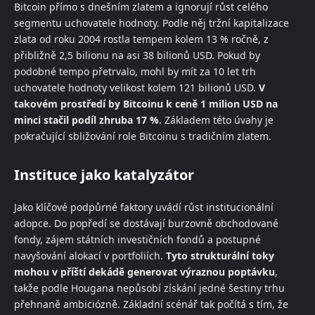
Bitcoin přímo s dnešním zlatem a ignorují růst celého
segmentu uchovatele hodnoty. Podle něj tržní kapitalizace
zlata od roku 2004 rostla tempem kolem 13 % ročně, z
přibližně 2,5 bilionu na asi 38 bilionů USD. Pokud by
podobné tempo přetrvalo, mohl by mít za 10 let trh
uchovatele hodnoty velikost kolem 121 bilionů USD.
V
takovém prostředí by Bitcoinu k ceně 1 milion USD na
minci stačil podíl zhruba 17 %
. Základem této úvahy je
pokračující sbližování role Bitcoinu s tradičním zlatem.
Instituce jako katalyzátor
Jako klíčové podpůrné faktory uvádí růst institucionální
adopce. Do popředí se dostávají burzovně obchodované
fondy, zájem státních investičních fondů a postupné
navyšování alokací v portfoliích.
Tyto strukturální toky
mohou v příští dekádě generovat výraznou poptávku
,
takže podle Hougana nepůsobí získání jedné šestiny trhu
přehnaně ambiciózně. Základní scénář tak počítá s tím, že