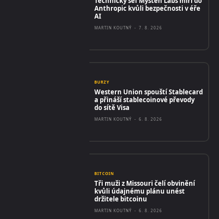
Technický šéf Mysten Labs míří do
Anthropic kvůli bezpečnosti v éře
AI
MARTIN KOUTNÝ
-
7. 8. 2026
BURZY
Western Union spouští Stablecard
a přináší stablecoinové převody
do sítě Visa
MARTIN KOUTNÝ
-
6. 8. 2026
BITCOIN
Tři muži z Missouri čelí obvinění
kvůli údajnému plánu unést
držitele bitcoinu
MARTIN KOUTNÝ
-
6. 8. 2026