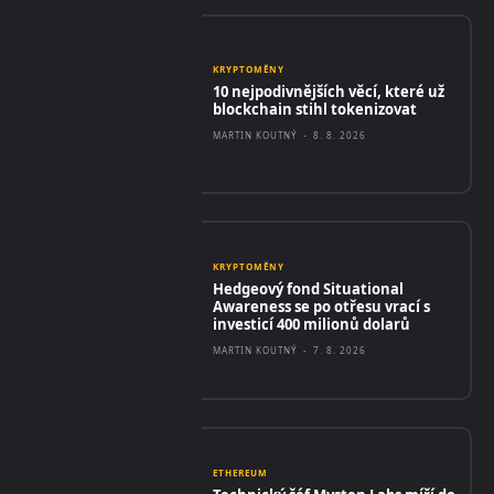
KRYPTOMĚNY
10 nejpodivnějších věcí, které už
blockchain stihl tokenizovat
MARTIN KOUTNÝ
-
8. 8. 2026
KRYPTOMĚNY
Hedgeový fond Situational
Awareness se po otřesu vrací s
investicí 400 milionů dolarů
MARTIN KOUTNÝ
-
7. 8. 2026
ETHEREUM