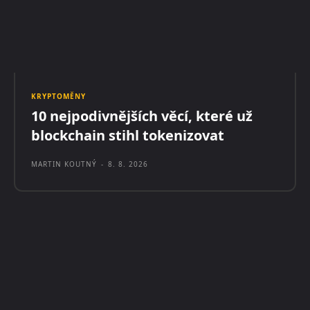
KRYPTOMĚNY
10 nejpodivnějších věcí, které už
blockchain stihl tokenizovat
MARTIN KOUTNÝ
-
8. 8. 2026