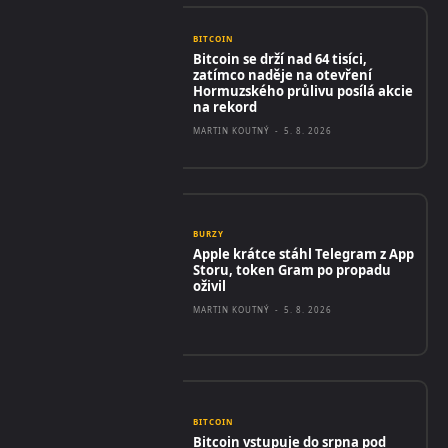
BITCOIN
Bitcoin se drží nad 64 tisíci,
zatímco naděje na otevření
Hormuzského průlivu posílá akcie
na rekord
MARTIN KOUTNÝ
-
5. 8. 2026
BURZY
Apple krátce stáhl Telegram z App
Storu, token Gram po propadu
oživil
MARTIN KOUTNÝ
-
5. 8. 2026
BITCOIN
Bitcoin vstupuje do srpna pod