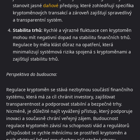
stanovit jasné
daňové
předpisy, které zohledňují specifika
kryptoměnových transakcí a zároveň zajišťují spravedlivý
a transparentní systém.
Stabilita trhů:
Rychlé a výrazné fluktuace cen kryptoměn
mohou mít negativní dopad na stabilitu finančních trhů.
Regulace by měla klást důraz na opatření, která
minimalizují systémová rizika spojená s kryptoměnami a
zajišťují stabilitu trhů.
Perspektiva do budoucna:
Regulace kryptoměn se stává nezbytnou součástí finančního
systému, která má za cíl chránit investory, zajišťovat
transparentnost a podporovat stabilní a bezpečné trhy.
Nicméně, je důležité najít vyvážený přístup, který podporuje
inovaci a současně chrání veřejný zájem. Budoucnost
regulace kryptoměn závisí na schopnosti vlád a regulátorů
přizpůsobit se rychle měnícímu se prostředí kryptoměn a
najít efektivní řešení pro všechny zúčastněné strany.