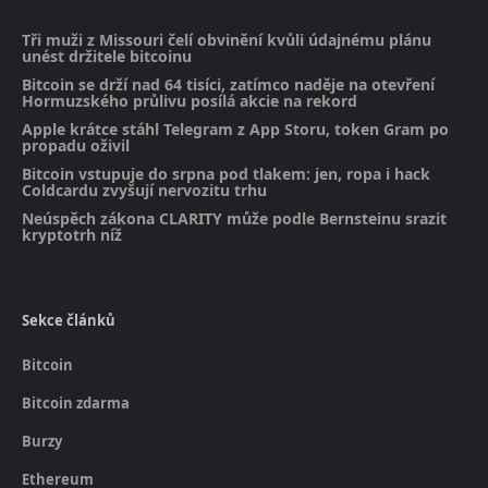
Tři muži z Missouri čelí obvinění kvůli údajnému plánu
unést držitele bitcoinu
Bitcoin se drží nad 64 tisíci, zatímco naděje na otevření
Hormuzského průlivu posílá akcie na rekord
Apple krátce stáhl Telegram z App Storu, token Gram po
propadu oživil
Bitcoin vstupuje do srpna pod tlakem: jen, ropa i hack
Coldcardu zvyšují nervozitu trhu
Neúspěch zákona CLARITY může podle Bernsteinu srazit
kryptotrh níž
Sekce článků
Bitcoin
Bitcoin zdarma
Burzy
Ethereum