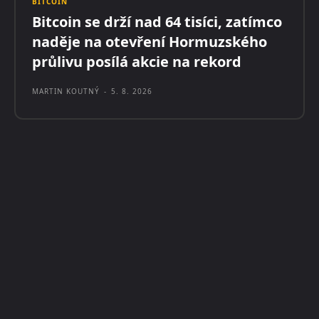
BITCOIN
Bitcoin se drží nad 64 tisíci, zatímco
naděje na otevření Hormuzského
průlivu posílá akcie na rekord
MARTIN KOUTNÝ
-
5. 8. 2026