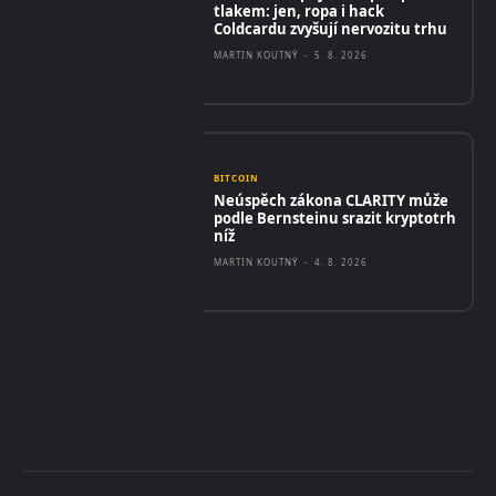
tlakem: jen, ropa i hack
Coldcardu zvyšují nervozitu trhu
MARTIN KOUTNÝ
-
5. 8. 2026
BITCOIN
Neúspěch zákona CLARITY může
podle Bernsteinu srazit kryptotrh
níž
MARTIN KOUTNÝ
-
4. 8. 2026