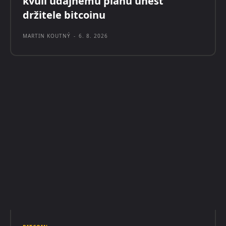
kvůli údajnému plánu unést
držitele bitcoinu
MARTIN KOUTNÝ
-
6. 8. 2026