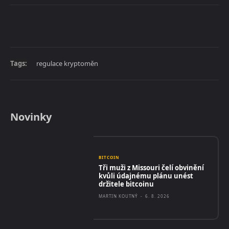
Tags:
regulace kryptoměn
Novinky
BITCOIN
Tři muži z Missouri čelí obvinění
kvůli údajnému plánu unést
držitele bitcoinu
MARTIN KOUTNÝ
-
6. 8. 2026