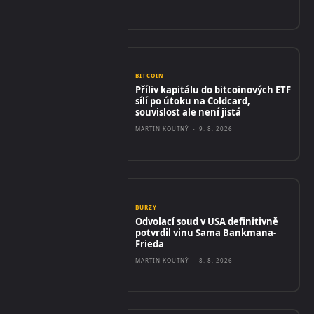
BITCOIN
Příliv kapitálu do bitcoinových ETF
sílí po útoku na Coldcard,
souvislost ale není jistá
MARTIN KOUTNÝ
-
9. 8. 2026
BURZY
Odvolací soud v USA definitivně
potvrdil vinu Sama Bankmana-
Frieda
MARTIN KOUTNÝ
-
8. 8. 2026