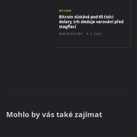
BITCOIN
Bitcoin zůstává pod 65 tisíci
dolary, trh sleduje varování před
stagflací
MARTIN KOUTNÝ
-
8. 8. 2026
Mohlo by vás také zajímat