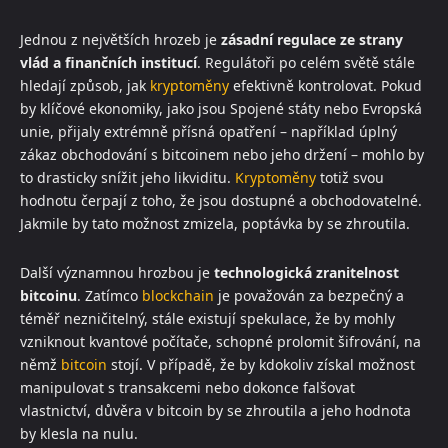
Jednou z největších hrozeb je
zásadní regulace ze strany
vlád a finančních institucí
. Regulátoři po celém světě stále
hledají způsob, jak
kryptoměny
efektivně kontrolovat. Pokud
by klíčové ekonomiky, jako jsou Spojené státy nebo Evropská
unie, přijaly extrémně přísná opatření – například úplný
zákaz obchodování s bitcoinem nebo jeho držení – mohlo by
to drasticky snížit jeho likviditu.
Kryptoměny
totiž svou
hodnotu čerpají z toho, že jsou dostupné a obchodovatelné.
Jakmile by tato možnost zmizela, poptávka by se zhroutila.
Další významnou hrozbou je
technologická zranitelnost
bitcoinu
. Zatímco
blockchain
je považován za bezpečný a
téměř nezničitelný, stále existují spekulace, že by mohly
vzniknout kvantové počítače, schopné prolomit šifrování, na
němž
bitcoin
stojí. V případě, že by kdokoliv získal možnost
manipulovat s transakcemi nebo dokonce falšovat
vlastnictví, důvěra v bitcoin by se zhroutila a jeho hodnota
by klesla na nulu.