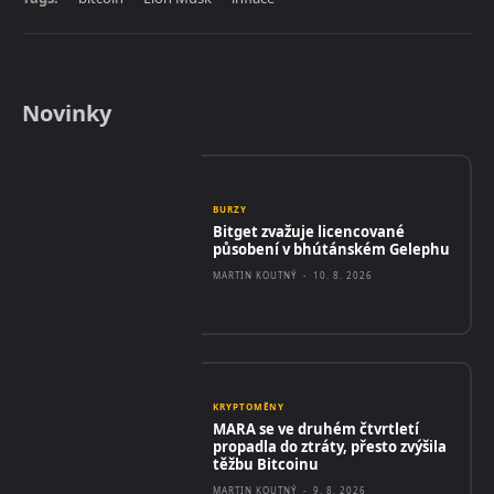
Novinky
BURZY
Bitget zvažuje licencované
působení v bhútánském Gelephu
MARTIN KOUTNÝ
-
10. 8. 2026
KRYPTOMĚNY
MARA se ve druhém čtvrtletí
propadla do ztráty, přesto zvýšila
těžbu Bitcoinu
MARTIN KOUTNÝ
-
9. 8. 2026