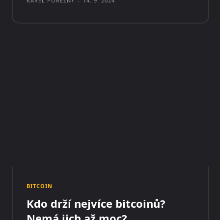
KAREL POREZNÝ
-
14. 9. 2024
BITCOIN
Kdo drží nejvíce bitcoinů?
Nemá jich až moc?