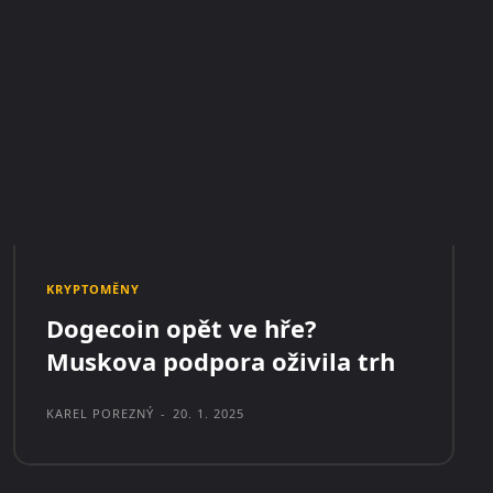
KRYPTOMĚNY
Dogecoin opět ve hře?
Muskova podpora oživila trh
KAREL POREZNÝ
-
20. 1. 2025