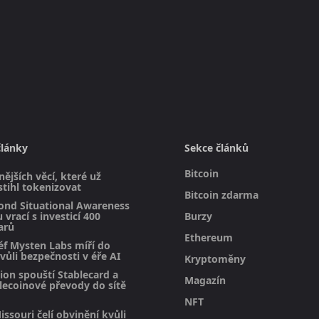
články
Sekce článků
Bitcoin
ějších věcí, které už
stihl tokenizovat
Bitcoin zdarma
ond Situational Awareness
 vrací s investicí 400
Burzy
arů
Ethereum
éf Mysten Labs míří do
vůli bezpečnosti v éře AI
Kryptoměny
on spouští Stablecard a
Magazín
blecoinové převody do sítě
NFT
issouri čelí obvinění kvůli