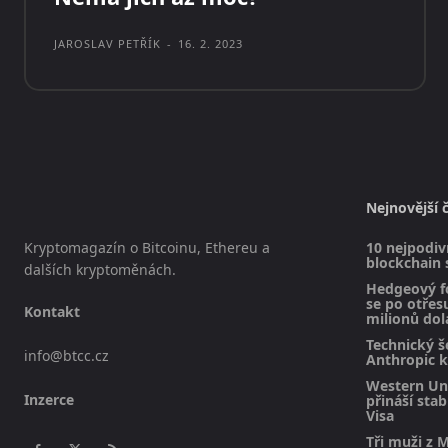
JAROSLAV PETŘÍK
-
16. 2. 2023
Nejnovější 
Kryptomagazín o Bitcoinu, Ethereu a
10 nejpodivn
blockchain 
dalších kryptoměnách.
Hedgeový f
se po otřesu
Kontakt
milionů dol
Technický š
info@btcc.cz
Anthropic k
Western Uni
Inzerce
přináší sta
Visa
Tři muži z M