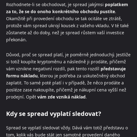
Rozhodnete-li se obchodovat, je spread jakýmsi
poplatkem
za to, že se do onoho konkrétního obchodu pustíte
.
Okamžitě při provedení obchodu se tak ocitáte ve ztrátě,
protože vám spread ukrojí kousek z vašeho vkladu. V té také
zůstanete až do doby, než je spread růstem vaší investice
překonán.
Důvod, proč se spread platí, je poměrně jednoduchý. Jestliže
si totiž koupíte kryptoměnu a následně ji prodáte, přičemž
vám vznikne negativní rozdíl, pak tento rozdíl
představuje
formu nákladu
, kterou je potřeba za uskutečněný obchod
zaplatit. To samé poté platí i v případě, že něco prodáte a
posléze zase nakoupíte, přičemž je nákupní cena vyšší než
prodejní. Opět
vám zde vzniká náklad
.
Kdy se spread vyplatí sledovat?
Spread se vyplatí sledovat vždy. Dává vám totiž představu o
tom, kolik vás bude stát jen samotné provedení daného