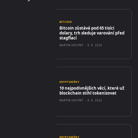
BITCOIN
Bitcoin zůstává pod 65 tisíci
dolary, trh sleduje varování před
stagflací
MARTIN KOUTNÝ
-
8. 8. 2026
KRYPTOMĚNY
10 nejpodivnějších věcí, které už
blockchain stihl tokenizovat
MARTIN KOUTNÝ
-
8. 8. 2026
KRYPTOMĚNY