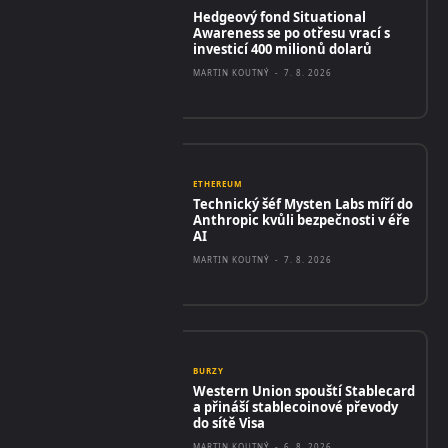
Hedgeový fond Situational
Awareness se po otřesu vrací s
investicí 400 milionů dolarů
MARTIN KOUTNÝ
-
7. 8. 2026
ETHEREUM
Technický šéf Mysten Labs míří do
Anthropic kvůli bezpečnosti v éře
AI
MARTIN KOUTNÝ
-
7. 8. 2026
BURZY
Western Union spouští Stablecard
a přináší stablecoinové převody
do sítě Visa
MARTIN KOUTNÝ
-
6. 8. 2026