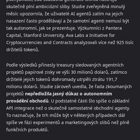
skutečně plní ambiciózní sliby. Studie zveřejněná minulý
měsíc upozornila, že uživatelé AI agentů zatím na jejich
nasazení často prodělávají a že samotní agenti nemusí být
tak autonomní, jak se prezentuje. Výzkumníci z Pantera
Capital, Stanford University, Ava Labs a Initiative for
Cryptocurrencies and Contracts analyzovali více než 925 tisíc
držitelů tokenů.
Podle výsledků přinesly treasury sledovaných agentních
projektů papírové zisky ve výši 30 milionů dolarů, zatímco
držitelé jejich tokenů dohromady utrpěli ztrátu 191,7
milionu dolarů. Studie zároveň uvedla, že řada zkoumaných
projektů
nepředložila jasný důkaz o autonomním
provádění obchodů
. U podstatné části šlo spíše o základní
API integrace než o skutečně samostatné obchodní agenty.
To naznačuje, že trh může být v některých případech dál
spíše ve fázi experimentů a marketingových slibů než plně
funkčních produktů.