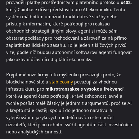
prováděli platby prostřednictvím platebního protokolu
x402
,
který Coinbase dříve představila pro AI ekonomiku. Tento
systém má botům umožnit hradit datové služby nebo
přístup k informacím, které potřebují pro realizaci
obchodních strategií. Jinými slovy, agent si může sám
obstarat podklady pro rozhodování a zároveň za ně přímo
zaplatit bez lidského zásahu. To je jeden z klíčových prvků
vize, podle níž budou autonomní softwaroví agenti fungovat
jako aktivní účastníci digitální ekonomiky.
Kryptoměnové firmy tuto myšlenku prosazují i proto, že
blockchainové sítě a
stablecoiny
považují za vhodnou
infrastrukturu pro
mikrotransakce s vysokou frekvencí
,
které AI agenti často potřebují. Právě schopnost levně a
rychle posílat malé částky je jedním z argumentů, proč se AI
a krypto stále častěji spojují do jednoho narativu. S
vylepšováním jazykových modelů navíc roste i počet
uživatelů, kteří jsou ochotni svěřit agentům část investičních
nebo analytických činností.