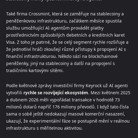
Také firma Crossmint, která se zaměřuje na stablecoiny a
peněženkovou infrastrukturu, začátkem měsíce spustila
službu umožňující AI agentům provádět platby
prostřednictvím způsobilých debetních a kreditních karet
Visa. Z toho je patrné, že se celý segment rychle rozšiřuje a
že jednotliví hráči zkoušejí různé přístupy k propojení AI s
finanční infrastrukturou. Někdo sází na blockchainové
peněženky, jiný na stablecoiny a další na propojení s
tradičními kartovými sítěmi.
Podle květnové zprávy investiční firmy Keyrock už AI agenti
vytvořili
rychle se rozvíjející ekosystém
. Mezi květnem 2025
a dubnem 2026 měli vypořádat transakce v hodnotě 73
milionů dolarů napříč 176 miliony převodů. I když tato čísla
sama o sobě ještě nedokazují masové komerční nasazení,
ukazují, že experimentální fáze se postupně mění v reálnou
infrastrukturu s měřitelnou aktivitou.