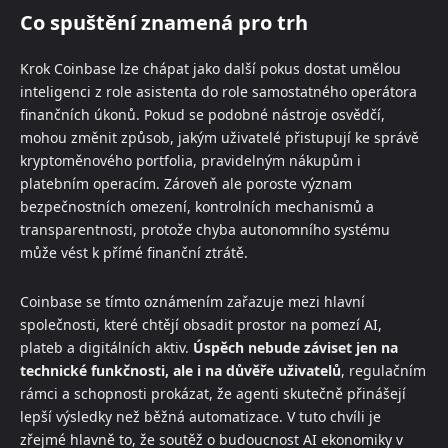
Co spuštění znamená pro trh
Krok Coinbase lze chápat jako další pokus dostat umělou
inteligenci z role asistenta do role samostatného operátora
finančních úkonů. Pokud se podobné nástroje osvědčí,
mohou změnit způsob, jakým uživatelé přistupují ke správě
kryptoměnového portfolia, pravidelným nákupům i
platebním operacím. Zároveň ale poroste význam
bezpečnostních omezení, kontrolních mechanismů a
transparentnosti, protože chyba autonomního systému
může vést k přímé finanční ztrátě.
Coinbase se tímto oznámením zařazuje mezi hlavní
společnosti, které chtějí obsadit prostor na pomezí AI,
plateb a digitálních aktiv.
Úspěch nebude záviset jen na
technické funkčnosti, ale i na důvěře uživatelů
, regulačním
rámci a schopnosti prokázat, že agenti skutečně přinášejí
lepší výsledky než běžná automatizace. V tuto chvíli je
zřejmé hlavně to, že soutěž o budoucnost AI ekonomiky v