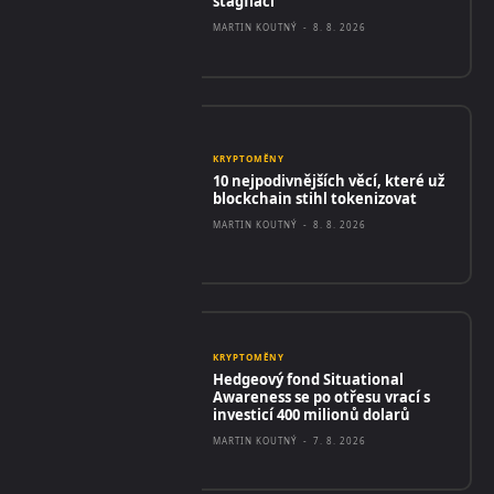
stagflací
MARTIN KOUTNÝ
-
8. 8. 2026
KRYPTOMĚNY
10 nejpodivnějších věcí, které už
blockchain stihl tokenizovat
MARTIN KOUTNÝ
-
8. 8. 2026
KRYPTOMĚNY
Hedgeový fond Situational
Awareness se po otřesu vrací s
investicí 400 milionů dolarů
MARTIN KOUTNÝ
-
7. 8. 2026