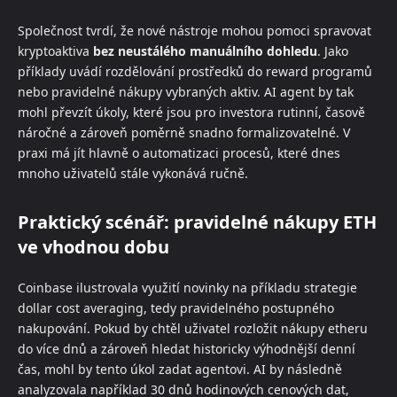
Společnost tvrdí, že nové nástroje mohou pomoci spravovat
kryptoaktiva
bez neustálého manuálního dohledu
. Jako
příklady uvádí rozdělování prostředků do reward programů
nebo pravidelné nákupy vybraných aktiv. AI agent by tak
mohl převzít úkoly, které jsou pro investora rutinní, časově
náročné a zároveň poměrně snadno formalizovatelné. V
praxi má jít hlavně o automatizaci procesů, které dnes
mnoho uživatelů stále vykonává ručně.
Praktický scénář: pravidelné nákupy ETH
ve vhodnou dobu
Coinbase ilustrovala využití novinky na příkladu strategie
dollar cost averaging, tedy pravidelného postupného
nakupování. Pokud by chtěl uživatel rozložit nákupy etheru
do více dnů a zároveň hledat historicky výhodnější denní
čas, mohl by tento úkol zadat agentovi. AI by následně
analyzovala například 30 dnů hodinových cenových dat,