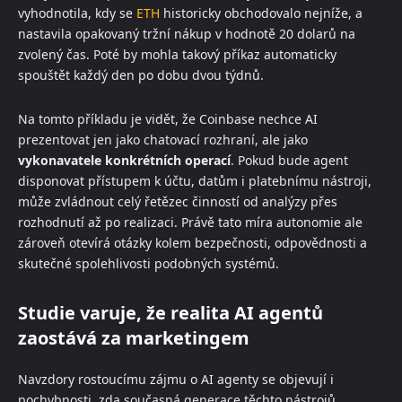
vyhodnotila, kdy se
ETH
historicky obchodovalo nejníže, a
nastavila opakovaný tržní nákup v hodnotě 20 dolarů na
zvolený čas. Poté by mohla takový příkaz automaticky
spouštět každý den po dobu dvou týdnů.
Na tomto příkladu je vidět, že Coinbase nechce AI
prezentovat jen jako chatovací rozhraní, ale jako
vykonavatele konkrétních operací
. Pokud bude agent
disponovat přístupem k účtu, datům i platebnímu nástroji,
může zvládnout celý řetězec činností od analýzy přes
rozhodnutí až po realizaci. Právě tato míra autonomie ale
zároveň otevírá otázky kolem bezpečnosti, odpovědnosti a
skutečné spolehlivosti podobných systémů.
Studie varuje, že realita AI agentů
zaostává za marketingem
Navzdory rostoucímu zájmu o AI agenty se objevují i
pochybnosti, zda současná generace těchto nástrojů