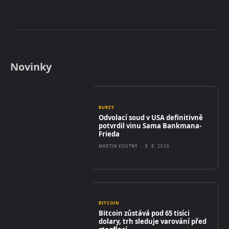
Novinky
BURZY
Odvolací soud v USA definitivně
potvrdil vinu Sama Bankmana-
Frieda
MARTIN KOUTNÝ
-
8. 8. 2026
BITCOIN
Bitcoin zůstává pod 65 tisíci
dolary, trh sleduje varování před