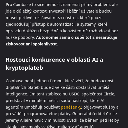
Pro Coinbase to sice nemusí znamenat přímý problém, ale
jde o důležitý kontext. Investoři i běžní uživatelé budou
muset pečlivě rozlišovat mezi nástroji, které pouze
zjednodušují přístup k automatizaci, a systémy, které
opravdu dokážou bezpečně a konzistentně rozhodovat bez
lidské podpory.
Autonomie sama o sobě totiž nezaručuje
ziskovost ani spolehlivost
.
Rostoucí konkurence v oblasti AI a
kryptoplateb
Coinbase není jedinou firmou, která věří, že budoucnost
digitálních plateb bude z velké části obstarávat umělá
inteligence. Emitent stablecoinu USDC, společnost Circle,
představil v minulém měsíci sadu nástrojů, které AI
agentům umožňují používat
peněženky
, objevovat služby a
provádět programovatelné platby. Generální ředitel Circle
Jeremy Allaire navíc v minulosti uvedl, že během pěti let by
stablecoiny mohly využívat miliardy AI agentů.