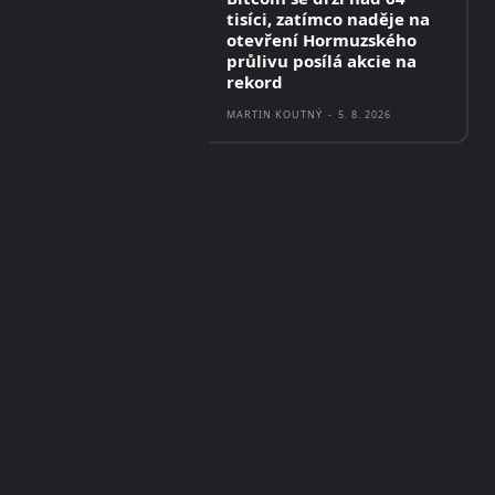
tisíci, zatímco naděje na
otevření Hormuzského
průlivu posílá akcie na
rekord
MARTIN KOUTNÝ
-
5. 8. 2026