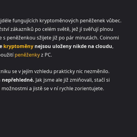
nejdéle fungujících kryptoměnových peněženek vůbec.
tví zákazníků po celém světě, jež jí svěřují plnou
se s peněženkou sžijete již po pár minutách. Coinomi
še
kryptoměny
nejsou uloženy nikde na cloudu
,
použití
peněženky
z PC.
niku se v jejím vzhledu prakticky nic nezměnilo.
 a nepřehledné.
Jak jsme ale již zmiňovali, stačí si
možnostmi a jistě se v ní rychle zorientujete.