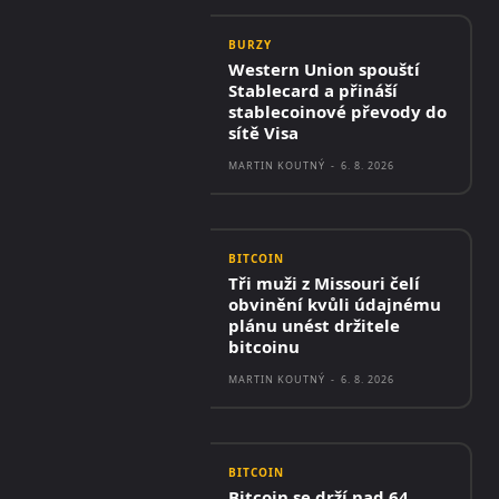
BURZY
Western Union spouští
Stablecard a přináší
stablecoinové převody do
sítě Visa
MARTIN KOUTNÝ
-
6. 8. 2026
BITCOIN
Tři muži z Missouri čelí
obvinění kvůli údajnému
plánu unést držitele
bitcoinu
MARTIN KOUTNÝ
-
6. 8. 2026
BITCOIN
Bitcoin se drží nad 64