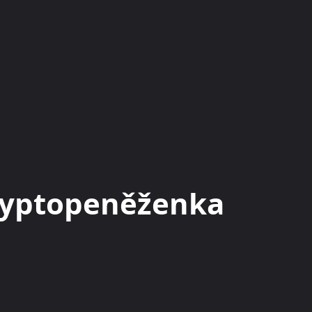
KRYPTOMĚNY
BURZY
RADY A TIPY
kryptopeněženka