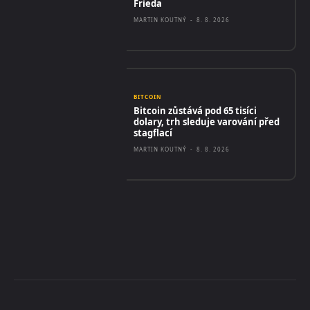
Frieda
MARTIN KOUTNÝ
-
8. 8. 2026
BITCOIN
Bitcoin zůstává pod 65 tisíci
dolary, trh sleduje varování před
stagflací
MARTIN KOUTNÝ
-
8. 8. 2026