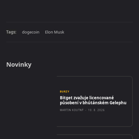
Tags:
dogecoin
Elon Musk
Novinky
BURZY
Bitget zvažuje licencované
působení v bhútánském Gelephu
MARTIN KOUTNÝ
-
10. 8. 2026