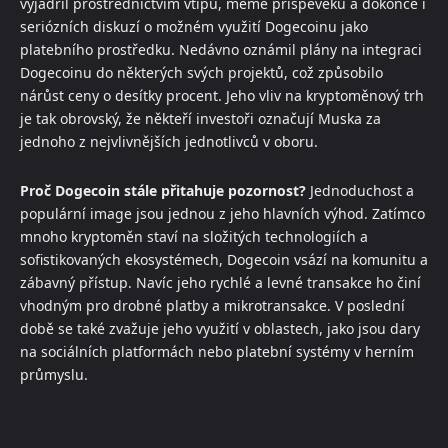
vyjádřil prostřednictvím vtipů, meme příspěvěků a dokonce i
seriózních diskuzí o možném využití Dogecoinu jako
platebního prostředku. Nedávno oznámil plány na integraci
Dogecoinu do některých svých projektů, což způsobilo
nárůst ceny o desítky procent. Jeho vliv na kryptoměnový trh
je tak obrovský, že někteří investoři označují Muska za
jednoho z nejvlivnějších jednotlivců v oboru.
Proč Dogecoin stále přitahuje pozornost?
Jednoduchost a
populární image jsou jednou z jeho hlavních výhod. Zatímco
mnoho kryptoměn staví na složitých technologiích a
sofistikovaných ekosystémech, Dogecoin vsází na komunitu a
zábavný přístup. Navíc jeho rychlé a levné transakce ho činí
vhodným pro drobné platby a mikrotransakce. V poslední
době se také zvažuje jeho využití v oblastech, jako jsou dary
na sociálních platformách nebo platební systémy v herním
průmyslu.