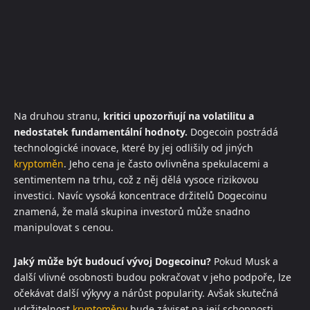
Na druhou stranu,
kritici upozorňují na volatilitu a
nedostatek fundamentální hodnoty.
Dogecoin postrádá
technologické inovace, které by jej odlišily od jiných
kryptoměn
. Jeho cena je často ovlivněna spekulacemi a
sentimentem na trhu, což z něj dělá vysoce rizikovou
investici. Navíc vysoká koncentrace držitelů Dogecoinu
znamená, že malá skupina investorů může snadno
manipulovat s cenou.
Jaký může být budoucí vývoj Dogecoinu?
Pokud Musk a
další vlivné osobnosti budou pokračovat v jeho podpoře, lze
očekávat další výkyvy a nárůst popularity. Avšak skutečná
udržitelnost
kryptoměny
bude záviset na její schopnosti