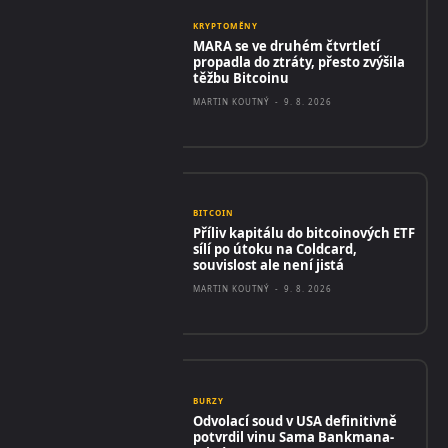
KRYPTOMĚNY
MARA se ve druhém čtvrtletí
propadla do ztráty, přesto zvýšila
těžbu Bitcoinu
MARTIN KOUTNÝ
-
9. 8. 2026
BITCOIN
Příliv kapitálu do bitcoinových ETF
sílí po útoku na Coldcard,
souvislost ale není jistá
MARTIN KOUTNÝ
-
9. 8. 2026
BURZY
Odvolací soud v USA definitivně
potvrdil vinu Sama Bankmana-