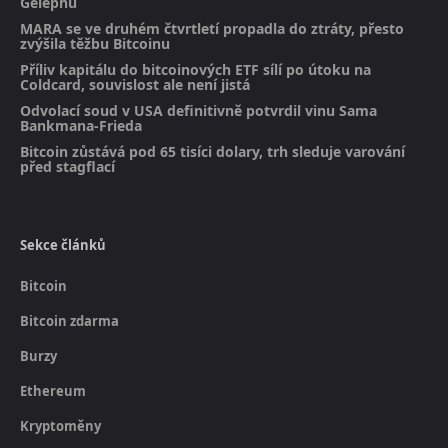
Gelephu
MARA se ve druhém čtvrtletí propadla do ztráty, přesto
zvýšila těžbu Bitcoinu
Příliv kapitálu do bitcoinových ETF sílí po útoku na
Coldcard, souvislost ale není jistá
Odvolací soud v USA definitivně potvrdil vinu Sama
Bankmana-Frieda
Bitcoin zůstává pod 65 tisíci dolary, trh sleduje varování
před stagflací
Sekce článků
Bitcoin
Bitcoin zdarma
Burzy
Ethereum
Kryptoměny