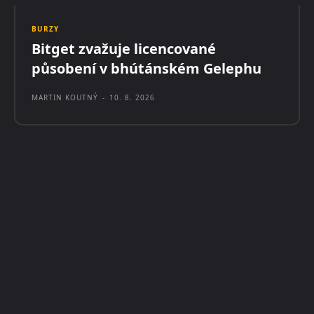
BURZY
Bitget zvažuje licencované
působení v bhútánském Gelephu
MARTIN KOUTNÝ
-
10. 8. 2026