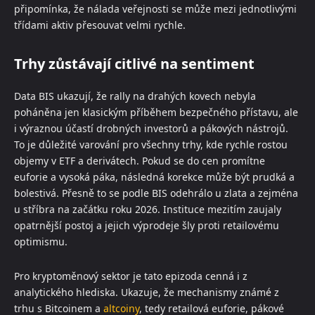
připomínka, že nálada veřejnosti se může mezi jednotlivými
třídami aktiv přesouvat velmi rychle.
Trhy zůstávají citlivé na sentiment
Data BIS ukazují, že rally na drahých kovech nebyla
poháněna jen klasickým příběhem bezpečného přístavu, ale
i výraznou účastí drobných investorů a pákových nástrojů.
To je důležité varování pro všechny trhy, kde rychle rostou
objemy v ETF a derivátech. Pokud se do cen promítne
euforie a vysoká páka, následná korekce může být prudká a
bolestivá. Přesně to se podle BIS odehrálo u zlata a zejména
u stříbra na začátku roku 2026. Instituce mezitím zaujaly
opatrnější postoj a jejich výprodeje šly proti retailovému
optimismu.
Pro kryptoměnový sektor je tato epizoda cenná i z
analytického hlediska. Ukazuje, že mechanismy známé z
trhu s Bitcoinem a
altcoiny
, tedy retailová euforie, pákové