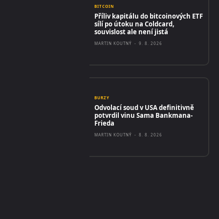
BITCOIN
Příliv kapitálu do bitcoinových ETF
sílí po útoku na Coldcard,
souvislost ale není jistá
MARTIN KOUTNÝ
-
9. 8. 2026
BURZY
Odvolací soud v USA definitivně
potvrdil vinu Sama Bankmana-
Frieda
MARTIN KOUTNÝ
-
8. 8. 2026