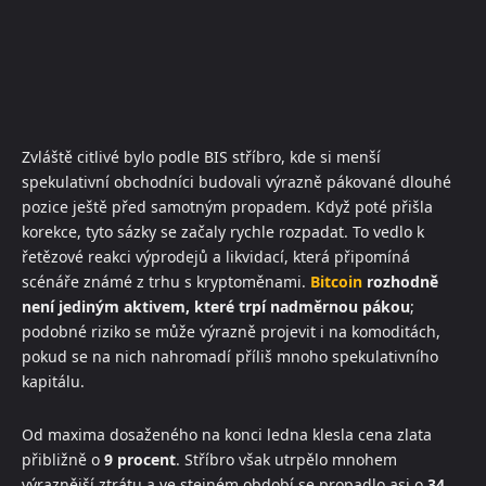
Zvláště citlivé bylo podle BIS stříbro, kde si menší
spekulativní obchodníci budovali výrazně pákované dlouhé
pozice ještě před samotným propadem. Když poté přišla
korekce, tyto sázky se začaly rychle rozpadat. To vedlo k
řetězové reakci výprodejů a likvidací, která připomíná
scénáře známé z trhu s kryptoměnami.
Bitcoin
rozhodně
není jediným aktivem, které trpí nadměrnou pákou
;
podobné riziko se může výrazně projevit i na komoditách,
pokud se na nich nahromadí příliš mnoho spekulativního
kapitálu.
Od maxima dosaženého na konci ledna klesla cena zlata
přibližně o
9 procent
. Stříbro však utrpělo mnohem
výraznější ztrátu a ve stejném období se propadlo asi o
34