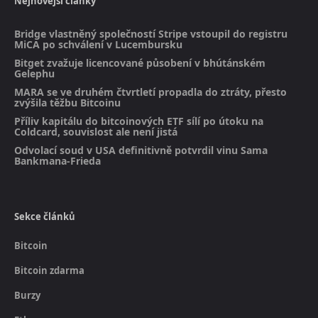
Nejnovější články
Bridge vlastněný společností Stripe vstoupil do registru
MiCA po schválení v Lucembursku
Bitget zvažuje licencované působení v bhútánském
Gelephu
MARA se ve druhém čtvrtletí propadla do ztráty, přesto
zvýšila těžbu Bitcoinu
Příliv kapitálu do bitcoinových ETF sílí po útoku na
Coldcard, souvislost ale není jistá
Odvolací soud v USA definitivně potvrdil vinu Sama
Bankmana-Frieda
Sekce článků
Bitcoin
Bitcoin zdarma
Burzy