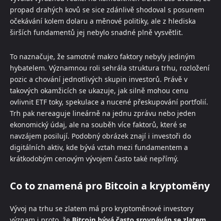
propad drahých kovů se sice zdánlivě shodoval s posunem
očekávání kolem dolaru a měnové politiky, ale z hlediska
širších fundamentů jej nebylo snadné plně vysvětlit.
To naznačuje, že samotné makro faktory nebyly jediným
hybatelem. Významnou roli sehrála struktura trhu, rozložení
pozic a chování jednotlivých skupin investorů. Právě v
takových okamžicích se ukazuje, jak silně mohou cenu
ovlivnit ETF toky, spekulace a nucené přeskupování portfolií.
Trh pak nereaguje lineárně na jednu zprávu nebo jeden
ekonomický údaj, ale na souběh více faktorů, které se
navzájem posilují. Podobný obrázek znají i investoři do
digitálních aktiv, kde bývá vztah mezi fundamentem a
krátkodobým cenovým vývojem často také nepřímý.
Co to znamená pro Bitcoin a kryptoměny
Vývoj na trhu se zlatem má pro kryptoměnové investory
význam i proto, že
Bitcoin bývá často srovnáván se zlatem