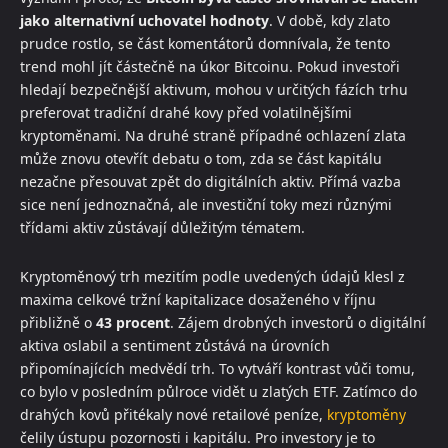
jako alternativní uchovatel hodnoty
. V době, kdy zlato
prudce rostlo, se část komentátorů domnívala, že tento
trend mohl jít částečně na úkor Bitcoinu. Pokud investoři
hledají bezpečnější aktivum, mohou v určitých fázích trhu
preferovat tradiční drahé kovy před volatilnějšími
kryptoměnami. Na druhé straně případné ochlazení zlata
může znovu otevřít debatu o tom, zda se část kapitálu
nezačne přesouvat zpět do digitálních aktiv. Přímá vazba
sice není jednoznačná, ale investiční toky mezi různými
třídami aktiv zůstávají důležitým tématem.
Kryptoměnový trh mezitím podle uvedených údajů klesl z
maxima celkové tržní kapitalizace dosaženého v říjnu
přibližně o
43 procent
. Zájem drobných investorů o digitální
aktiva oslabil a sentiment zůstává na úrovních
připomínajících medvědí trh. To vytváří kontrast vůči tomu,
co bylo v posledním půlroce vidět u zlatých ETF. Zatímco do
drahých kovů přitékaly nové retailové peníze,
kryptoměny
čelily ústupu pozornosti i kapitálu. Pro investory je to