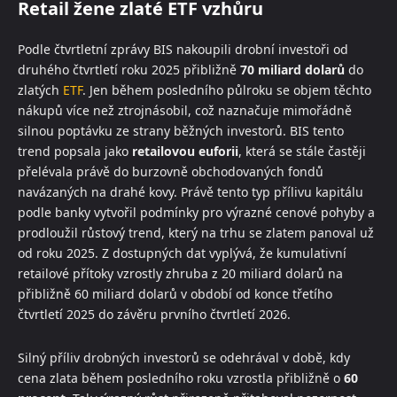
Retail žene zlaté ETF vzhůru
Podle čtvrtletní zprávy BIS nakoupili drobní investoři od
druhého čtvrtletí roku 2025 přibližně
70 miliard dolarů
do
zlatých
ETF
. Jen během posledního půlroku se objem těchto
nákupů více než ztrojnásobil, což naznačuje mimořádně
silnou poptávku ze strany běžných investorů. BIS tento
trend popsala jako
retailovou euforii
, která se stále častěji
přelévala právě do burzovně obchodovaných fondů
navázaných na drahé kovy. Právě tento typ přílivu kapitálu
podle banky vytvořil podmínky pro výrazné cenové pohyby a
prodloužil růstový trend, který na trhu se zlatem panoval už
od roku 2025. Z dostupných dat vyplývá, že kumulativní
retailové přítoky vzrostly zhruba z 20 miliard dolarů na
přibližně 60 miliard dolarů v období od konce třetího
čtvrtletí 2025 do závěru prvního čtvrtletí 2026.
Silný příliv drobných investorů se odehrával v době, kdy
cena zlata během posledního roku vzrostla přibližně o
60