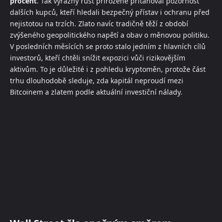
procent
. Tak výrazný růst přirozeně přitahoval pozornost
dalších kupců, kteří hledali bezpečný přístav i ochranu před
nejistotou na trzích. Zlato navíc tradičně těží z období
zvýšeného geopolitického napětí a obav o měnovou politiku.
V posledních měsících se proto stalo jedním z hlavních cílů
investorů, kteří chtěli snížit expozici vůči rizikovějším
aktivům. To je důležité i z pohledu kryptoměn, protože část
trhu dlouhodobě sleduje, zda kapitál neproudí mezi
Bitcoinem a zlatem podle aktuální investiční nálady.