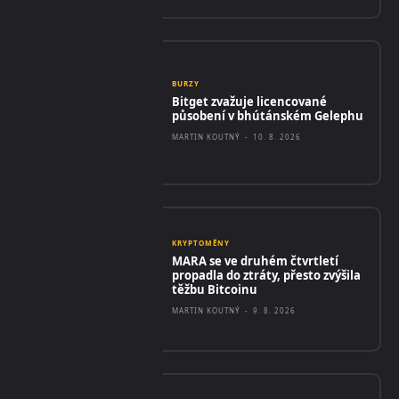
BURZY
Bitget zvažuje licencované
působení v bhútánském Gelephu
MARTIN KOUTNÝ
-
10. 8. 2026
KRYPTOMĚNY
MARA se ve druhém čtvrtletí
propadla do ztráty, přesto zvýšila
těžbu Bitcoinu
MARTIN KOUTNÝ
-
9. 8. 2026