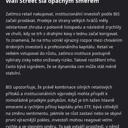
Wall Street šla opačným směrem
Zatímco retail nakupoval, institucionální investoři podle BIS
začali prodávat. Prodeje ze strany velkých hráčů měly
odstartovat zhruba v polovině listopadu a následně zrychlily
ve chvíli, kdy se trh s drahými kovy v lednu začal korigovat.
To znamená, že na trhu vznikl výrazný rozpor mezi chováním
drobných investorů a profesionálního kapitálu. Retail ve
velkém vstupoval do růstu, zatímco instituce postupně
vybíraly zisky nebo snižovaly riziko. Takové rozdělení trhu
často bývá signálem, že se dynamika cen může stát méně
stabilní.
BIS upozorňuje, že právě kombinace silných retailových
přítoků a institucionálních výprodejů mohla přispět k
mimořádně prudkým pohybům. Když je trh tažen hlavně
emocemi a rychlými přílivy kapitálu přes ETF, bývá citlivější
na změnu sentimentu. Jakmile se růst zastaví nebo se objeví
první výraznější pokles, investoři mohou reagovat velmi
rychle a ve stejném směru. To pak vytváří prostředí, v němž