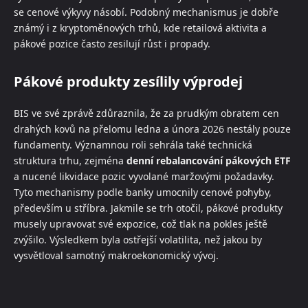
se cenové výkyvy násobí. Podobný mechanismus je dobře
známý i z kryptoměnových trhů, kde retailová aktivita a
pákové pozice často zesilují růst i propady.
Pákové produkty zesílily výprodej
BIS ve své zprávě zdůraznila, že za prudkým obratem cen
drahých kovů na přelomu ledna a února 2026 nestály pouze
fundamenty. Významnou roli sehrála také technická
struktura trhu, zejména
denní rebalancování pákových ETF
a nucené likvidace pozic vyvolané maržovými požadavky.
Tyto mechanismy podle banky umocnily cenové pohyby,
především u stříbra. Jakmile se trh otočil, pákové produkty
musely upravovat své expozice, což tlak na pokles ještě
zvýšilo. Výsledkem byla ostřejší volatilita, než jakou by
vysvětloval samotný makroekonomický vývoj.