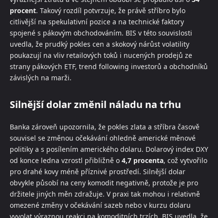
procent
. Takový rozdíl potvrzuje, že právě stříbro bylo
citlivější na spekulativní pozice a na technické faktory
spojené s pákovým obchodováním. BIS v této souvislosti
uvedla, že prudký pokles cen a skokový nárůst volatility
poukazují na vliv retailových toků i nucených prodejů ze
strany pákových ETF, trend following investorů a obchodníků
závislých na marži.
Silnější dolar změnil náladu na trhu
Banka zároveň upozornila, že pokles zlata a stříbra časově
souvisel se změnou očekávání ohledně americké měnové
politiky a s posílením amerického dolaru. Dolarový index DXY
od konce ledna vzrostl přibližně o
4,7 procenta
, což vytvořilo
pro drahé kovy méně příznivé prostředí. Silnější dolar
obvykle působí na ceny komodit negativně, protože je pro
držitele jiných měn zdražuje. V praxi tak mohou i relativně
omezené změny v očekávání sazeb nebo v kurzu dolaru
vyvolat výraznou reakci na komoditních trzích. BIS uvedla, že