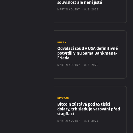
souvislost ale není jistá
MARTIN KOUTNÝ
-
9. 8. 2026
BURZY
Odvolací soud v USA definitivně
potvrdil vinu Sama Bankmana-
Frieda
MARTIN KOUTNÝ
-
8. 8. 2026
BITCOIN
Bitcoin zůstává pod 65 tisíci
dolary, trh sleduje varování před
stagflací
MARTIN KOUTNÝ
-
8. 8. 2026