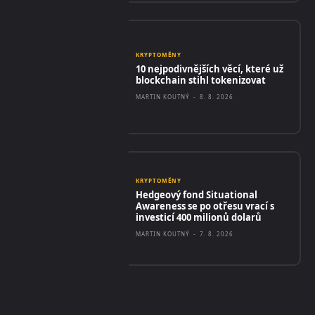
KRYPTOMĚNY
10 nejpodivnějších věcí, které už
blockchain stihl tokenizovat
MARTIN KOUTNÝ
-
8. 8. 2026
KRYPTOMĚNY
Hedgeový fond Situational
Awareness se po otřesu vrací s
investicí 400 milionů dolarů
MARTIN KOUTNÝ
-
7. 8. 2026