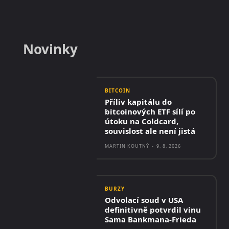
Novinky
BITCOIN
Příliv kapitálu do
bitcoinových ETF sílí po
útoku na Coldcard,
souvislost ale není jistá
MARTIN KOUTNÝ
-
9. 8. 2026
BURZY
Odvolací soud v USA
definitivně potvrdil vinu
Sama Bankmana-Frieda