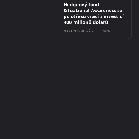
Hedgeový fond
Situational Awareness se
po otřesu vrací s investicí
400 milionů dolarů
MARTIN KOUTNÝ
-
7. 8. 2026