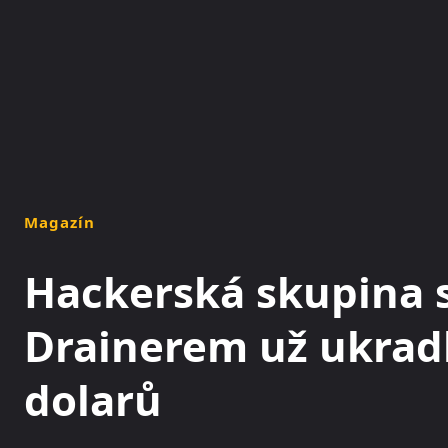
NOVINKY
MAGAZÍN
Magazín
Hackerská skupina st
Drainerem už ukradl
dolarů