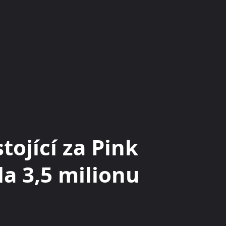
KRYPTOMĚNY
BURZY
RADY A TIPY
ojící za Pink
a 3,5 milionu