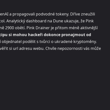
penAI a propagovali podvodné tokeny. Dříve zneužili
col. Analytický dashboard na Dune ukazuje, že Pink
žně 2900 obětí. Pink Drainer je přitom méně aktivnější
ncipu si mohou hackeři dokonce pronajmout od
í objednatel podělit s tvůrci o ukradené kryptoměny.
věřit si url adresu webu. Chvíle nepozornosti vás může