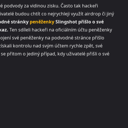
 podvody za vidinou zisku. Často tak hackeři
ivatelé budou chtít co nejrychleji využít airdrop či jiný
odné stránky
peněženky
Slingshot přišlo o své
dkaz.
Ten sdíleli hackeři na oficiálním účtu peněženky
ipojení své peněženky na podvodné stránce přišlo
získali kontrolu nad svým účtem rychle zpět, své
e přitom o jediný případ, kdy uživatelé přišli o své