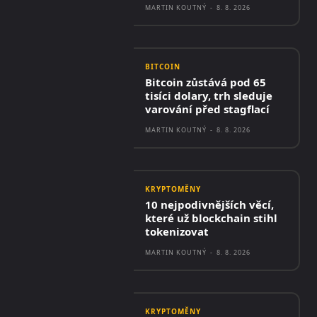
MARTIN KOUTNÝ
-
8. 8. 2026
BITCOIN
Bitcoin zůstává pod 65
tisíci dolary, trh sleduje
varování před stagflací
MARTIN KOUTNÝ
-
8. 8. 2026
KRYPTOMĚNY
10 nejpodivnějších věcí,
které už blockchain stihl
tokenizovat
MARTIN KOUTNÝ
-
8. 8. 2026
KRYPTOMĚNY