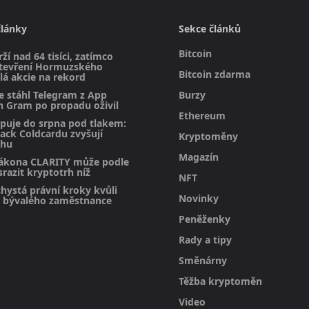
články
Sekce článků
Bitcoin
rží nad 64 tisíci, zatímco
otevření Hormuzského
Bitcoin zdarma
lá akcie na rekord
e stáhl Telegram z App
Burzy
n Gram po propadu oživil
Ethereum
upuje do srpna pod tlakem:
hack Coldcardu zvyšují
Kryptoměny
rhu
Magazín
ákona CLARITY může podle
razit kryptotrh níž
NFT
hystá právní kroky kvůli
Novinky
bývalého zaměstnance
Peněženky
Rady a tipy
Směnárny
Těžba kryptoměn
Video