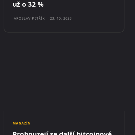
už o 32 %
JAROSLAV PETŘÍK
-
23. 10. 2023
MAGAZÍN
Probouzejí se další bitcoinové