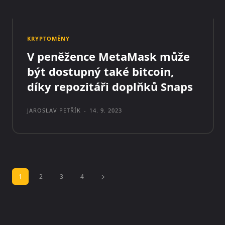
KRYPTOMĚNY
V peněžence MetaMask může
být dostupný také bitcoin,
díky repozitáři doplňků Snaps
JAROSLAV PETŘÍK
-
14. 9. 2023
1
2
3
4