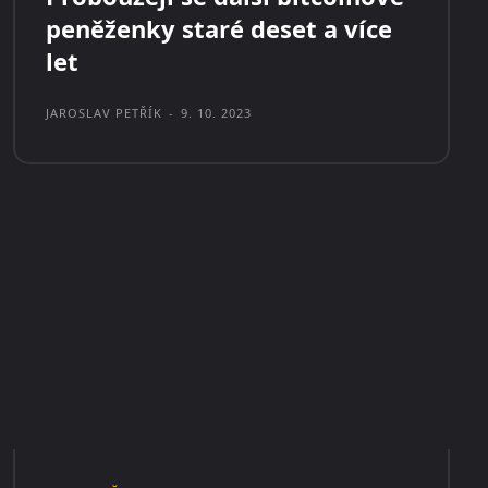
peněženky staré deset a více
let
JAROSLAV PETŘÍK
-
9. 10. 2023