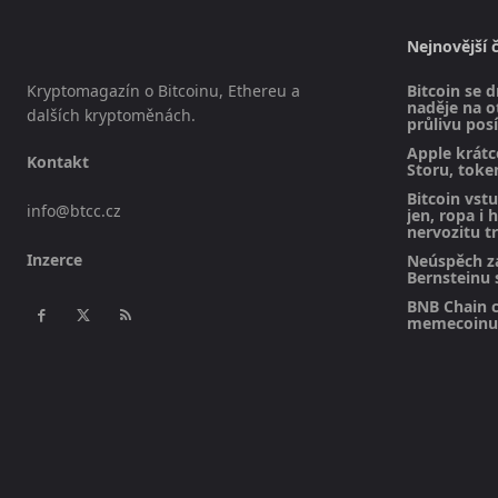
Nejnovější 
Kryptomagazín o Bitcoinu, Ethereu a
Bitcoin se d
naděje na 
dalších kryptoměnách.
průlivu posí
Apple krátc
Kontakt
Storu, toke
Bitcoin vst
info@btcc.cz
jen, ropa i 
nervozitu t
Inzerce
Neúspěch z
Bernsteinu s
BNB Chain c
memecoinu 