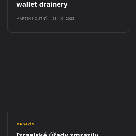
wallet drainery
MARTIN KOUTNÝ
-
28. 10. 2023
MAGAZÍN
Izraelské úřady zmrazily