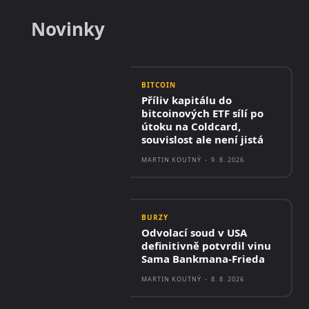
Novinky
BITCOIN
Příliv kapitálu do
bitcoinových ETF sílí po
útoku na Coldcard,
souvislost ale není jistá
MARTIN KOUTNÝ
-
9. 8. 2026
BURZY
Odvolací soud v USA
definitivně potvrdil vinu
Sama Bankmana-Frieda
MARTIN KOUTNÝ
-
8. 8. 2026