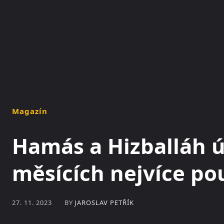
NOVINKY
MAGAZÍN
Magazín
Hamás a Hizballáh ú
měsících nejvíce pou
BY
JAROSLAV PETŘÍK
27. 11. 2023