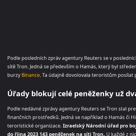
Podle posledních zpráv agentury Reuters se v posledních
sítě Tron. Jedná se především o Hamás, který byl stře
burzy
Binance
. Ta údajně dovolovala teroristům posílat 
Úřady blokují celé peněženky už dv
Podle nedávné zprávy agentury Reuters se Tron stal pre
finančních prostředků. Jedná se například o Hamás či Hiz
teroristické organizace.
Izraelský Národní úřad pro bo
do října 2023 143 peněženek na síti Tron.
U každé z nic