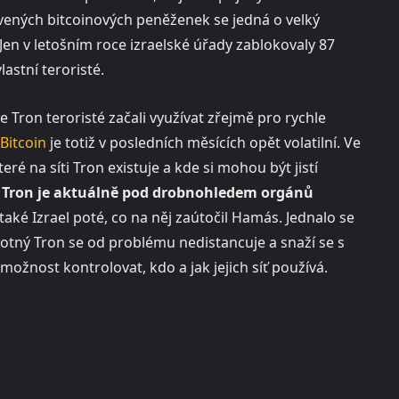
vených bitcoinových peněženek se jedná o velký
. Jen v letošním roce izraelské úřady zablokovaly 87
lastní teroristé.
e Tron teroristé začali využívat zřejmě pro rychle
Bitcoin
je totiž v posledních měsících opět volatilní. Ve
ré na síti Tron existuje a kde si mohou být jistí
síť Tron je aktuálně pod drobnohledem orgánů
ké Izrael poté, co na něj zaútočil Hamás. Jednalo se
otný Tron se od problému nedistancuje a snaží se s
ožnost kontrolovat, kdo a jak jejich síť používá.