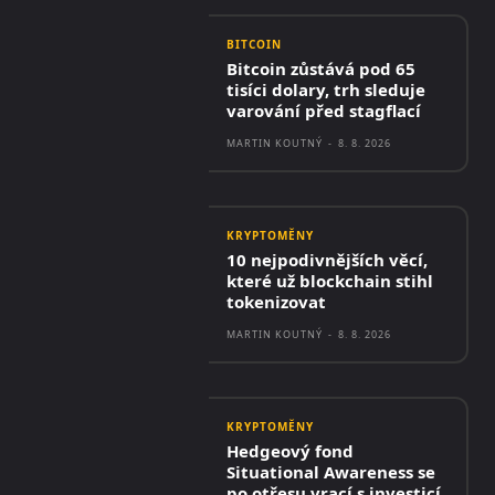
BITCOIN
Bitcoin zůstává pod 65
tisíci dolary, trh sleduje
varování před stagflací
MARTIN KOUTNÝ
-
8. 8. 2026
KRYPTOMĚNY
10 nejpodivnějších věcí,
které už blockchain stihl
tokenizovat
MARTIN KOUTNÝ
-
8. 8. 2026
KRYPTOMĚNY
Hedgeový fond
Situational Awareness se
po otřesu vrací s investicí