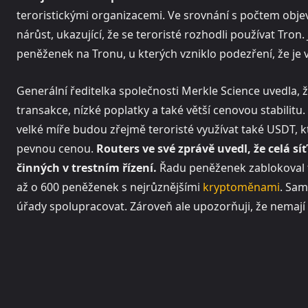
teroristickými organizacemi. Ve srovnání s počtem obje
nárůst, ukazující, že se teroristé rozhodli používat Tron
peněženek na Tronu, u kterých vzniklo podezření, že je v
Generální ředitelka společnosti Merkle Science uvedla, ž
transakce, nízké poplatky a také větší cenovou stabilitu.
velké míře budou zřejmě teroristé využívat také USDT, kte
pevnou cenou.
Routers ve své zprávě uvedl, že celá 
činných v trestním řízení.
Řadu peněženek zablokoval ta
až o 600 peněženek s nejrůznějšími
kryptoměnami
. Sam
úřady spolupracovat. Zároveň ale upozorňuji, že nemají m