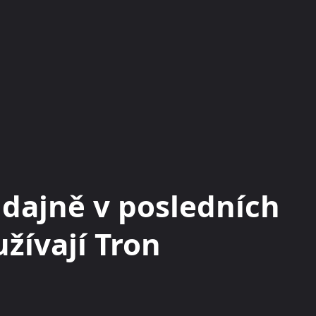
KRYPTOMĚNY
BURZY
RADY A TIPY
dajně v posledních
žívají Tron