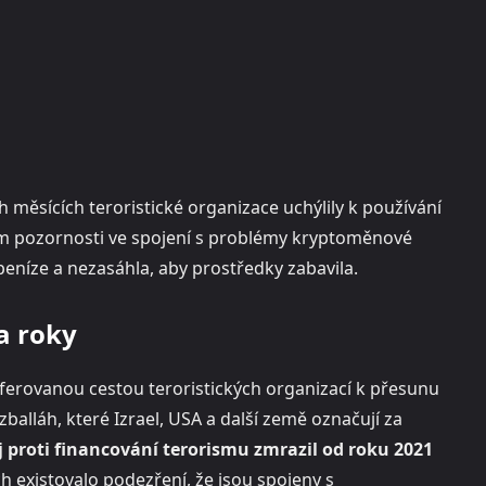
 měsících teroristické organizace uchýlily k používání
dem pozornosti ve spojení s problémy kryptoměnové
peníze a nezasáhla, aby prostředky zabavila.
a roky
ferovanou cestou teroristických organizací k přesunu
balláh, které Izrael, USA a další země označují za
j proti financování terorismu zmrazil od roku 2021
h existovalo podezření, že jsou spojeny s