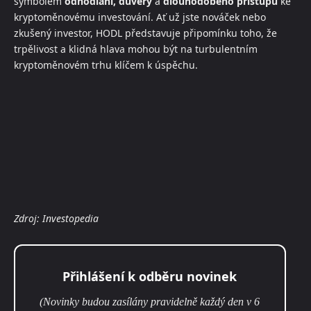
symbolem
odhodlání, důvěry
a
dlouhodobého přístupu
ke
kryptoměnovému investování. Ať už jste nováček nebo
zkušený investor, HODL představuje připomínku toho, že
trpělivost a klidná hlava mohou být na turbulentním
kryptoměnovém trhu klíčem k úspěchu.
Zdroj: Investopedia
Přihlášení k odběru novinek
(Novinky budou zasílány pravidelně každý den v 6