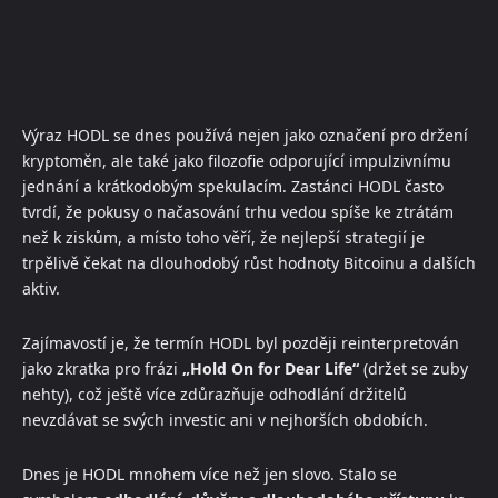
Výraz HODL se dnes používá nejen jako označení pro držení
kryptoměn, ale také jako filozofie odporující impulzivnímu
jednání a krátkodobým spekulacím. Zastánci HODL často
tvrdí, že pokusy o načasování trhu vedou spíše ke ztrátám
než k ziskům, a místo toho věří, že nejlepší strategií je
trpělivě čekat na dlouhodobý růst hodnoty Bitcoinu a dalších
aktiv.
Zajímavostí je, že termín HODL byl později reinterpretován
jako zkratka pro frázi
„Hold On for Dear Life“
(držet se zuby
nehty), což ještě více zdůrazňuje odhodlání držitelů
nevzdávat se svých investic ani v nejhorších obdobích.
Dnes je HODL mnohem více než jen slovo. Stalo se