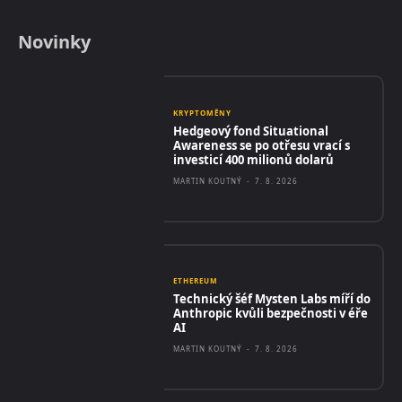
Novinky
KRYPTOMĚNY
Hedgeový fond Situational
Awareness se po otřesu vrací s
investicí 400 milionů dolarů
MARTIN KOUTNÝ
-
7. 8. 2026
ETHEREUM
Technický šéf Mysten Labs míří do
Anthropic kvůli bezpečnosti v éře
AI
MARTIN KOUTNÝ
-
7. 8. 2026