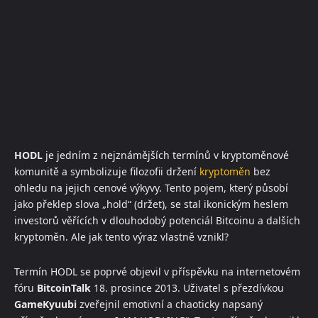
HODL
je jedním z nejznámějších termínů v kryptoměnové
komunitě a symbolizuje filozofii držení
kryptoměn
bez
ohledu na jejich cenové výkyvy. Tento pojem, který působí
jako překlep slova „hold“ (držet), se stal ikonickým heslem
investorů věřících v dlouhodobý potenciál Bitcoinu a dalších
kryptoměn. Ale jak tento výraz vlastně vznikl?
Termín HODL se poprvé objevil v příspěvku na internetovém
fóru
BitcoinTalk
18. prosince 2013. Uživatel s přezdívkou
GameKyuubi
zveřejnil emotivní a chaoticky napsaný