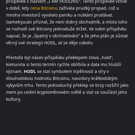
příspěvek s názvem „I AM HODLING“. Tento příspěvek vznikl
v době, kdy
cena Bitcoinu
zažívala prudký propad, což u
mnoha investorů vyvolalo paniku a nutkání prodávat.
GameKyuubi přiznal, že není dobrý obchodník, a místo toho
se rozhodl své Bitcoiny jednoduše držet. Ve svém příspěvku
napsal, že je „špatný v obchodování“ a že jeho plán je zůstat
věrný své strategii HODL, ať se děje cokoliv.
Přestože byl název příspěvku překlepem slova „hold“,
komunita si tento termín rychle oblíbila a dala mu hlubší
význam.
HODL
se stal symbolem trpělivosti a víry v
dlouhodobou hodnotu Bitcoinu, navzdory krátkodobým
výkyvům trhu. Tento jednoduchý překlep se brzy rozšířil jako
mem po celém kryptoměnovém světě a stal se součástí jeho
kultury.