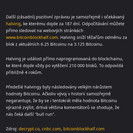
Další (zásadní) pozitivní zprávou je samozřejmě i očekávaný
halving
, ke kterému dojde za 187 dní. Odpočítávání můžete
přímo sledovat na webových stránkách
www.bitcoinblockhalf.com
. Halving sníží těžařům odměnu za
blok z aktuálních 6.25 Bitcoinu na 3.125 Bitcoinu.
Halving je událost přímo naprogramovaná do blockchainu,
ke které dojde vždy po vytěžení 210 000 bloků. To odpovídá
přibližně 4 rokům.
Předešlé halvingy byly následovány velkým nárůstem
hodnoty Bitcoinu. Ačkoliv vývoj v historii samozřejmě
negarantuje, že by se i tentokrát měla hodnota Bitcoinu
výrazně zvýšit, drtivá většina komentátorů se shoduje, že
nás čeká další “bull run”.
Zdroj:
decrypt.co
,
cnbc.com
,
bitcoinblockhalf.com