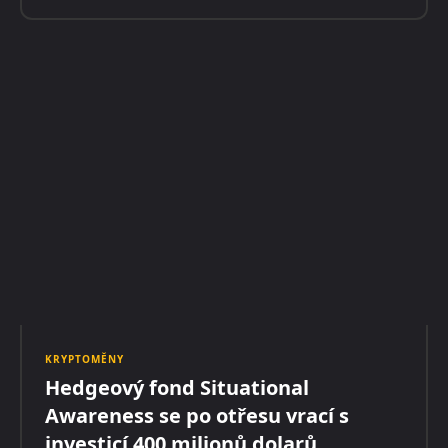
KRYPTOMĚNY
Hedgeový fond Situational
Awareness se po otřesu vrací s
investicí 400 milionů dolarů