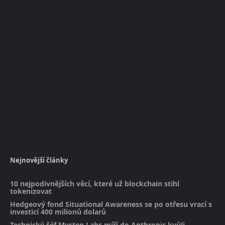
Nejnovější články
10 nejpodivnějších věcí, které už blockchain stihl
tokenizovat
Hedgeový fond Situational Awareness se po otřesu vrací s
investicí 400 milionů dolarů
Technický šéf Mysten Labs míří do Anthropic kvůli