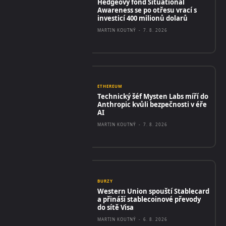
Hedgeový fond Situational
Awareness se po otřesu vrací s
investicí 400 milionů dolarů
MARTIN KOUTNÝ
-
7. 8. 2026
ETHEREUM
Technický šéf Mysten Labs míří do
Anthropic kvůli bezpečnosti v éře
AI
MARTIN KOUTNÝ
-
7. 8. 2026
BURZY
Western Union spouští Stablecard
a přináší stablecoinové převody
do sítě Visa
MARTIN KOUTNÝ
-
6. 8. 2026