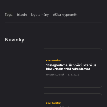
Tags:
bitcoin
kryptoměny
těžba kryptoměn
Novinky
KRYPTOMĚNY
10 nejpodivnějších věcí, které už
blockchain stihl tokenizovat
MARTIN KOUTNÝ
-
8. 8. 2026
KRYPTOMĚNY