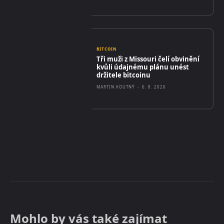
BITCOIN
Tři muži z Missouri čelí obvinění
kvůli údajnému plánu unést
držitele bitcoinu
MARTIN KOUTNÝ
-
6. 8. 2026
Mohlo by vás také zajímat