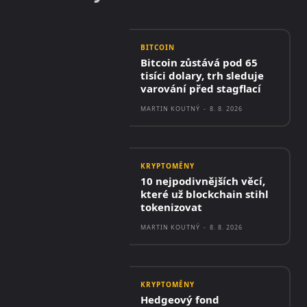
BITCOIN
Bitcoin zůstává pod 65
tisíci dolary, trh sleduje
varování před stagflací
MARTIN KOUTNÝ
-
8. 8. 2026
KRYPTOMĚNY
10 nejpodivnějších věcí,
které už blockchain stihl
tokenizovat
MARTIN KOUTNÝ
-
8. 8. 2026
KRYPTOMĚNY
Hedgeový fond