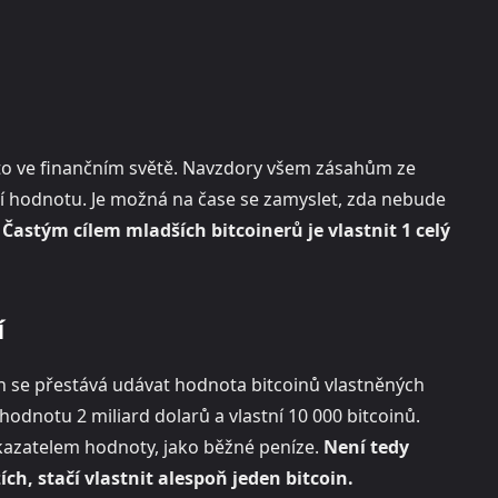
to ve finančním světě. Navzdory všem zásahům ze
ivní hodnotu. Je možná na čase se zamyslet, zda nebude
.
Častým cílem mladších bitcoinerů je vlastnit 1 celý
í
ech se přestává udávat hodnota bitcoinů vlastněných
 hodnotu 2 miliard dolarů a vlastní 10 000 bitcoinů.
kazatelem hodnoty, jako běžné peníze.
Není tedy
h, stačí vlastnit alespoň jeden bitcoin.