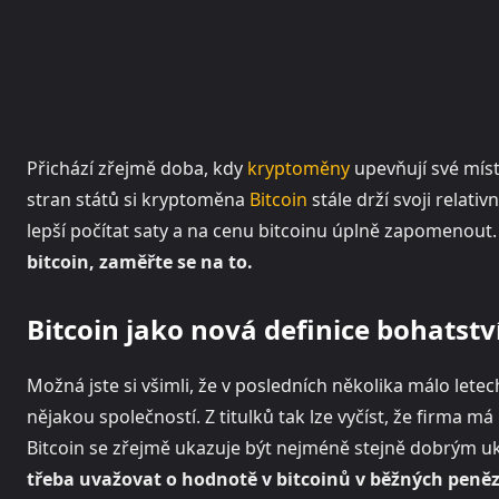
Přichází zřejmě doba, kdy
kryptoměny
upevňují své mís
stran států si kryptoměna
Bitcoin
stále drží svoji relat
lepší počítat saty a na cenu bitcoinu úplně zapomenout
bitcoin, zaměřte se na to.
Bitcoin jako nová definice bohatstv
Možná jste si všimli, že v posledních několika málo let
nějakou společností. Z titulků tak lze vyčíst, že firma má
Bitcoin se zřejmě ukazuje být nejméně stejně dobrým u
třeba uvažovat o hodnotě v bitcoinů v běžných penězíc