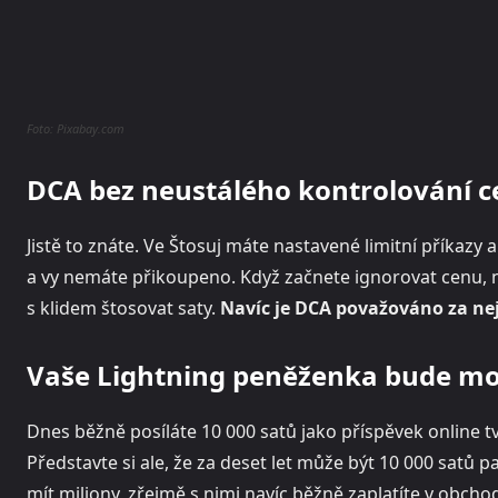
Foto: Pixabay.com
DCA bez neustálého kontrolování c
Jistě to znáte. Ve Štosuj máte nastavené limitní příkaz
a vy nemáte přikoupeno. Když začnete ignorovat cenu, n
s klidem štosovat saty.
Navíc je DCA považováno za nejv
Vaše Lightning peněženka bude m
Dnes běžně posíláte 10 000 satů jako příspěvek online t
Představte si ale, že za deset let může být 10 000 satů
mít miliony, zřejmě s nimi navíc běžně zaplatíte v obcho