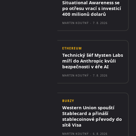
Situational Awareness se
po otřesu vrací s investicí
400 milionů dolarů
MARTIN KOUTNÝ
-
7. 8. 2026
ETHEREUM
Technický šéf Mysten Labs
míří do Anthropic kvůli
bezpečnosti v éře AI
MARTIN KOUTNÝ
-
7. 8. 2026
BURZY
Western Union spouští
Stablecard a přináší
stablecoinové převody do
sítě Visa
MARTIN KOUTNÝ
-
6. 8. 2026