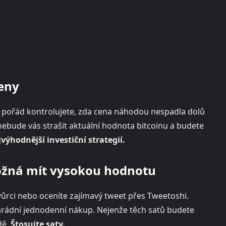
eny
y a pořád kontrolujete, zda cena náhodou nespadla dolů
ebude vás strašit aktuální hodnota bitcoinu a budete
ýhodnější investiční strategií.
ožná mít vysokou hodnotu
vůrci nebo oceníte zajímavý tweet přes Tweetoshi.
 parádní jednodenní nákup. Nejenže těch satů budete
dě.
Štosujte saty.