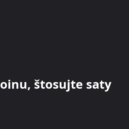
KRYPTOMĚNY
BURZY
RADY A TIPY
oinu, štosujte saty