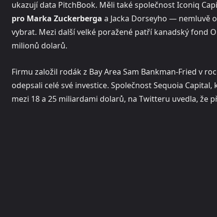
ukazují data PitchBook. Měli také společnost Iconiq Capi
pro Marka Zuckerberga
a Jacka Dorseyho — nemluvě o v
vybrat. Mezi další velké poražené patří kanadský fond On
milionů dolarů.
Firmu založil rodák z Bay Area Sam Bankman-Fried v roce
odepsali celé své investice. Společnost Sequoia Capital,
mezi 18 a 25 miliardami dolarů, na Twitteru uvedla, že p