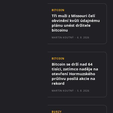
BITCOIN
Tři muži z Missouri čelí
obvinění kvůli údajnému
plánu unést držitele
bitcoinu
MARTIN KOUTNÝ
-
6. 8. 2026
BITCOIN
Bitcoin se drží nad 64
tisíci, zatímco naděje na
otevření Hormuzského
průlivu posílá akcie na
rekord
MARTIN KOUTNÝ
-
5. 8. 2026
BURZY