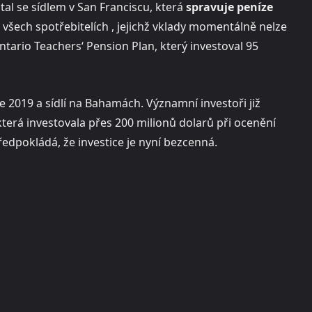
tal se sídlem v San Franciscu, která
spravuje peníze
šech spotřebitelích , jejichž vklady momentálně nelze
tario Teachers‘ Pension Plan, který investoval 95
 2019 a sídlí na Bahamách. Významní investoři již
 která investovala přes 200 milionů dolarů při ocenění
ředpokládá, že investice je nyní bezcenná.