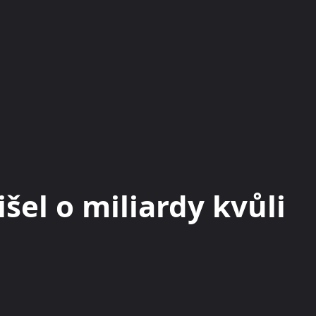
KRYPTOMĚNY
BURZY
RADY A TIPY
šel o miliardy kvůli