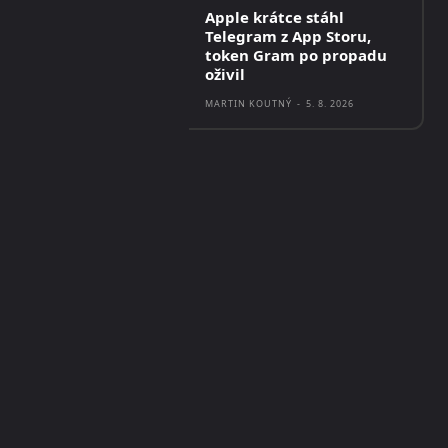
Apple krátce stáhl
Telegram z App Storu,
token Gram po propadu
oživil
MARTIN KOUTNÝ
-
5. 8. 2026