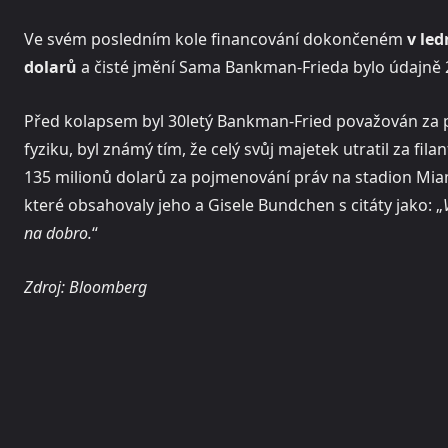
Ve svém posledním kole financování dokončeném
v led
dolarů
a čisté jmění Sama Bankman-Frieda bylo údajně 2
Před kolapsem byl 30letý Bankman-Fried považován za po
fyziku, byl známý tím, že celý svůj majetek utratil za fil
135 milionů dolarů za pojmenování práv na stadion Miam
které obsahovaly jeho a Gisele Bundchen s citáty jako: „
na dobro.
“
Zdroj: Bloomberg