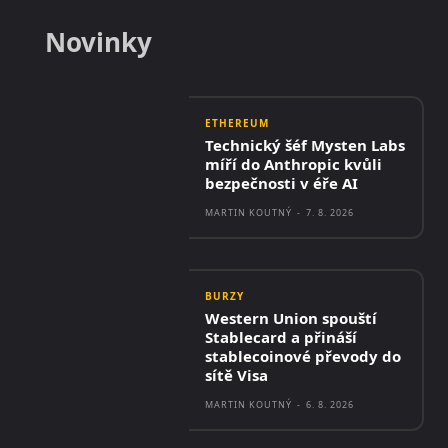
Novinky
ETHEREUM
Technický šéf Mysten Labs
míří do Anthropic kvůli
bezpečnosti v éře AI
MARTIN KOUTNÝ
-
7. 8. 2026
BURZY
Western Union spouští
Stablecard a přináší
stablecoinové převody do
sítě Visa
MARTIN KOUTNÝ
-
6. 8. 2026