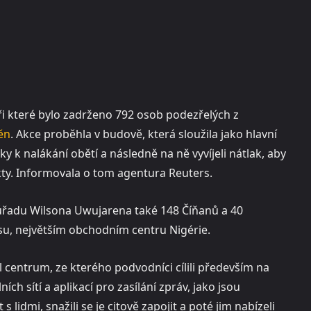
při které bylo zadrženo 792 osob podezřelých z
ěn
. Akce proběhla v budově, která sloužila jako hlavní
y k nalákání obětí a následně na ně vyvíjeli nátlak, aby
ty. Informovala o tom agentura Reuters.
úřadu Wilsona Uwujarena také 148 Číňanů a 40
gosu, největším obchodním centru Nigérie.
 centrum, ze kterého podvodníci cílili především na
ích sítí a aplikací pro zasílání zpráv, jako jsou
idmi, snažili se je citově zapojit a poté jim nabízeli