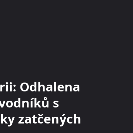
KRYPTOMĚNY
BURZY
RADY A TIPY
rii: Odhalena
vodníků s
ky zatčených