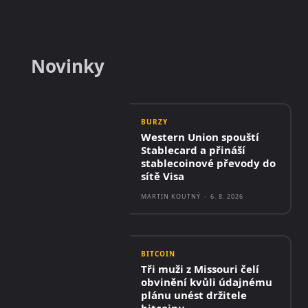
Novinky
BURZY
Western Union spouští
Stablecard a přináší
stablecoinové převody do
sítě Visa
MARTIN KOUTNÝ
-
6. 8. 2026
BITCOIN
Tři muži z Missouri čelí
obvinění kvůli údajnému
plánu unést držitele