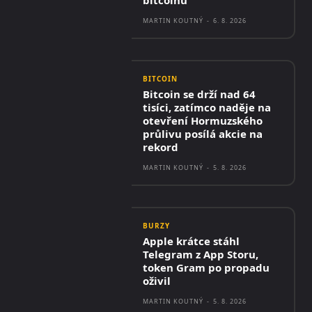
bitcoinu
MARTIN KOUTNÝ
-
6. 8. 2026
BITCOIN
Bitcoin se drží nad 64
tisíci, zatímco naděje na
otevření Hormuzského
průlivu posílá akcie na
rekord
MARTIN KOUTNÝ
-
5. 8. 2026
BURZY
Apple krátce stáhl
Telegram z App Storu,
token Gram po propadu
oživil
MARTIN KOUTNÝ
-
5. 8. 2026