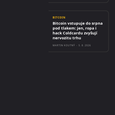
BITCOIN
Bitcoin vstupuje do srpna
pod tlakem: jen, ropa i
hack Coldcardu zvyšují
nervozitu trhu
MARTIN KOUTNÝ
-
5. 8. 2026