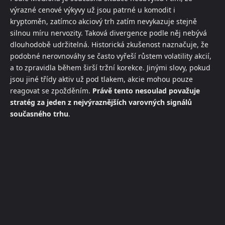
výrazné cenové výkyvy už jsou patrné u komodit i
kryptoměn, zatímco akciový trh zatím nevykazuje stejně
silnou míru nervozity. Taková divergence podle něj nebývá
dlouhodobě udržitelná. Historická zkušenost naznačuje, že
podobné nerovnováhy se často vyřeší růstem volatility akcií,
a to zpravidla během širší tržní korekce. Jinými slovy, pokud
jsou jiné třídy aktiv už pod tlakem, akcie mohou pouze
reagovat se zpožděním.
Právě tento nesoulad považuje
stratég za jeden z nejvýraznějších varovných signálů
současného trhu
.