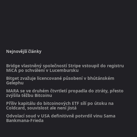
Nejnovější články
Bridge vlastněný společností Stripe vstoupil do registru
MiCA po schválení v Lucembursku
Bitget zvažuje licencované působení v bhútánském
Gelephu
MARA se ve druhém čtvrtletí propadla do ztráty, přesto
zvýšila těžbu Bitcoinu
Příliv kapitálu do bitcoinových ETF sílí po útoku na
Coldcard, souvislost ale není jistá
Odvolací soud v USA definitivně potvrdil vinu Sama
Bankmana-Frieda