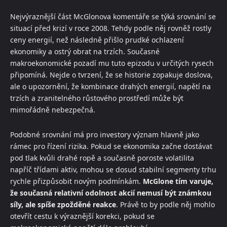
Nejvýraznější část McGlonova komentáře se týká srovnání se
situací před krizí v roce 2008. Tehdy podle něj rovněž rostly
ceny energií, než následně přišlo prudké ochlazení
ekonomiky a ostrý obrat na trzích. Současné
makroekonomické pozadí mu tuto epizodu v určitých rysech
připomíná. Nejde o tvrzení, že se historie zopakuje doslova,
ale o upozornění, že kombinace drahých energií, napětí na
trzích a zranitelného růstového prostředí může být
mimořádně nebezpečná.
Podobné srovnání má pro investory význam hlavně jako
rámec pro řízení rizika. Pokud se ekonomika začne dostávat
pod tlak kvůli drahé ropě a současně poroste volatilita
napříč třídami aktiv, mohou se dosud stabilní segmenty trhu
rychle přizpůsobit novým podmínkám.
McGlone tím varuje,
že současná relativní odolnost akcií nemusí být známkou
síly, ale spíše zpožděné reakce
. Právě to by podle něj mohlo
otevřít cestu k výraznější korekci, pokud se