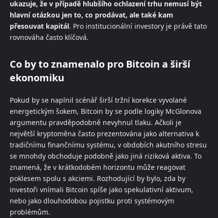
ukazuje, že v případě hlubšího ochlazení trhu nemusí být
hlavní otázkou jen to, co prodávat, ale také kam
přesouvat kapitál
. Pro institucionální investory je právě tato
rovnováha často klíčová.
Co by to znamenalo pro Bitcoin a širší
ekonomiku
Pokud by se naplnil scénář širší tržní korekce vyvolané
energetickým šokem, Bitcoin by se podle logiky McGlonova
argumentu pravděpodobně nevyhnul tlaku. Ačkoli je
největší kryptoměna často prezentována jako alternativa k
tradičnímu finančnímu systému, v obdobích akutního stresu
se mnohdy obchoduje podobně jako jiná riziková aktiva. To
znamená, že v krátkodobém horizontu může reagovat
poklesem spolu s akciemi. Rozhodující by bylo, zda by
investoři vnímali Bitcoin spíše jako spekulativní aktivum,
nebo jako dlouhodobou pojistku proti systémovým
problémům.