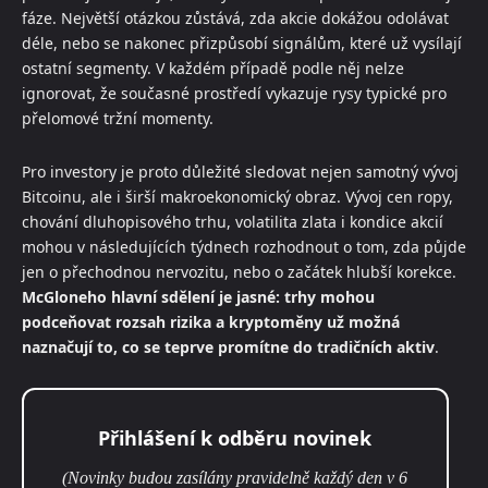
fáze. Největší otázkou zůstává, zda akcie dokážou odolávat
déle, nebo se nakonec přizpůsobí signálům, které už vysílají
ostatní segmenty. V každém případě podle něj nelze
ignorovat, že současné prostředí vykazuje rysy typické pro
přelomové tržní momenty.
Pro investory je proto důležité sledovat nejen samotný vývoj
Bitcoinu, ale i širší makroekonomický obraz. Vývoj cen ropy,
chování dluhopisového trhu, volatilita zlata i kondice akcií
mohou v následujících týdnech rozhodnout o tom, zda půjde
jen o přechodnou nervozitu, nebo o začátek hlubší korekce.
McGloneho hlavní sdělení je jasné: trhy mohou
podceňovat rozsah rizika a kryptoměny už možná
naznačují to, co se teprve promítne do tradičních aktiv
.
Přihlášení k odběru novinek
(Novinky budou zasílány pravidelně každý den v 6