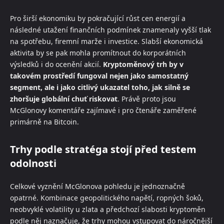
Pro širší ekonomiku by pokračující růst cen energií a
následné utažení finančních podmínek znamenaly vyšší tlak
na spotřebu, firemní marže i investice. Slabší ekonomická
aktivita by se pak mohla promítnout do korporátních
výsledků i do ocenění akcií.
Kryptoměnový trh by v
takovém prostředí fungoval nejen jako samostatný
segment, ale i jako citlivý ukazatel toho, jak silně se
zhoršuje globální chuť riskovat
. Právě proto jsou
McGlonovy komentáře zajímavé i pro čtenáře zaměřené
primárně na Bitcoin.
Trhy podle stratéga stojí před testem
odolnosti
Celkové vyznění McGlonova pohledu je jednoznačně
opatrné. Kombinace geopolitického napětí, ropných šoků,
neobvyklé volatility u zlata a předchozí slabosti kryptoměn
podle něj naznačuje, že trhy mohou vstupovat do náročnější