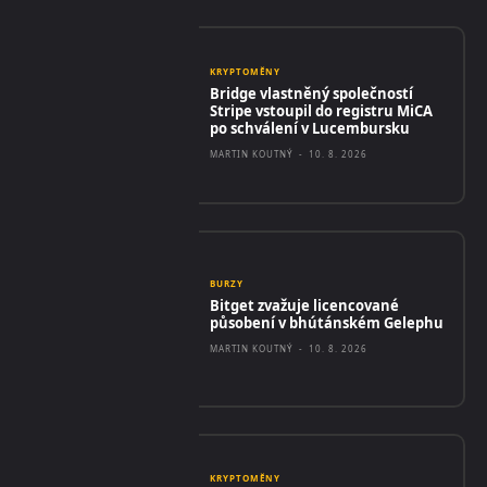
KRYPTOMĚNY
Bridge vlastněný společností
Stripe vstoupil do registru MiCA
po schválení v Lucembursku
MARTIN KOUTNÝ
-
10. 8. 2026
BURZY
Bitget zvažuje licencované
působení v bhútánském Gelephu
MARTIN KOUTNÝ
-
10. 8. 2026
KRYPTOMĚNY