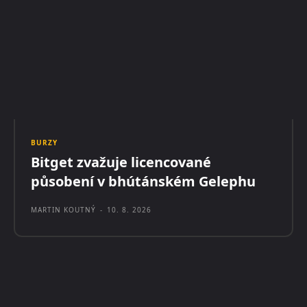
BURZY
Bitget zvažuje licencované
působení v bhútánském Gelephu
MARTIN KOUTNÝ
-
10. 8. 2026