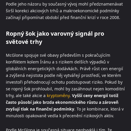
Podle jeho názoru by současný vývoj mohl předznamenávat
širší korekci akciových trhů a makroekonomické podmínky
začínají připomínat období před finanční krizí v roce 2008.
Ropný šok jako varovný signál pro
světové trhy
McGlone spojuje své obavy především s pokračujícím
konfliktem kolem Íránu a s rizikem delších výpadků v
globálních energetických dodávkách. Právě růst cen energií
a zvýšená nejistota podle něj vytvářejí prostředí, ve kterém
investoři přehodnocují ochotu podstupovat riziko. Pokud by
se ropný šok prohloubil, mohl by zasáhnout nejen komoditní
trhy, ale také akcie a
kryptoměny
.
Vyšší ceny energií totiž
často působí jako brzda ekonomického růstu a zároveň
zvyšují tlak na finanční podmínky
. To je kombinace, která v
minulosti opakovaně vedla k přecenění rizikových aktiv.
Podle McGlona je současná situace neobvyklá i tím, že