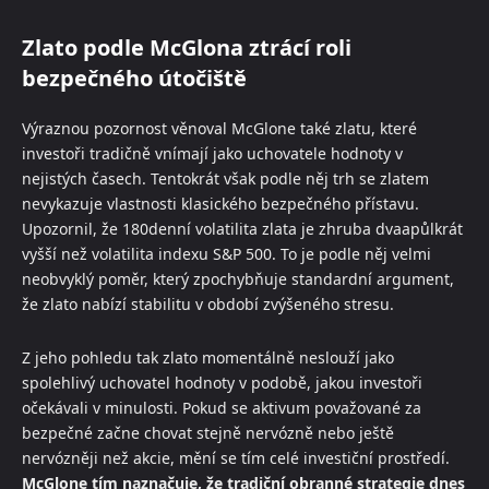
Zlato podle McGlona ztrácí roli
bezpečného útočiště
Výraznou pozornost věnoval McGlone také zlatu, které
investoři tradičně vnímají jako uchovatele hodnoty v
nejistých časech. Tentokrát však podle něj trh se zlatem
nevykazuje vlastnosti klasického bezpečného přístavu.
Upozornil, že 180denní volatilita zlata je zhruba dvaapůlkrát
vyšší než volatilita indexu S&P 500. To je podle něj velmi
neobvyklý poměr, který zpochybňuje standardní argument,
že zlato nabízí stabilitu v období zvýšeného stresu.
Z jeho pohledu tak zlato momentálně neslouží jako
spolehlivý uchovatel hodnoty v podobě, jakou investoři
očekávali v minulosti. Pokud se aktivum považované za
bezpečné začne chovat stejně nervózně nebo ještě
nervózněji než akcie, mění se tím celé investiční prostředí.
McGlone tím naznačuje, že tradiční obranné strategie dnes