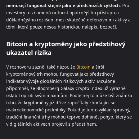
nemusejí fungovat stejně jako v předchozích cyklech
. Pro
investory to znamená nutnost opatrnějšího přístupu a
důkladnějšího rozlišení mezi skutečně defenzivními aktivy a
těmi, která pouze nesou historickou nálepku bezpečí.
Bitcoin a kryptoměny jako předstihový
ukazatel rizika
V rozhovoru zazněl také názor, že
Bitcoin
a širší
kryptoměnový trh mohou fungovat jako předstihový
indikátor vývoje globálních rizikových aktiv. McGlone
připomněl, že Bloomberg Galaxy Crypto Index už výrazně
oslabil oproti svým maximům. Podle něj to může být známka
toho, že kryptoměny již dříve započítaly zhoršující se
makroekonomické podmínky. Pokud je tento výklad správný,
tradiční finanční trhy mohou teprve dohánět pohyb, který se
v digitálních aktivech projevil s předstihem.