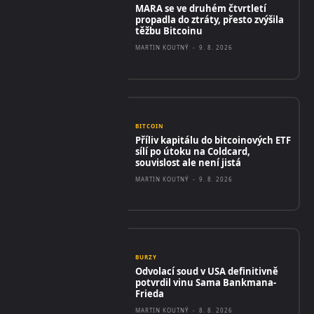
MARA se ve druhém čtvrtletí
propadla do ztráty, přesto zvýšila
těžbu Bitcoinu
MARTIN KOUTNÝ
-
9. 8. 2026
BITCOIN
Příliv kapitálu do bitcoinových ETF
sílí po útoku na Coldcard,
souvislost ale není jistá
MARTIN KOUTNÝ
-
9. 8. 2026
BURZY
Odvolací soud v USA definitivně
potvrdil vinu Sama Bankmana-
Frieda
MARTIN KOUTNÝ
-
8. 8. 2026