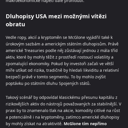
makroekonomické napětí dále prohloubí.
Dluhopisy USA mezi možnými vítězi
obratu
Vedle ropy, akcií a kryptoměn se McGlone vyjádřil také k
úrokovým sazbám a americkým státním dluhopisům. Právě
americké Treasuries podle něj zůstávají jednou z mála tříd
aktiv, které by mohly těžit z prostředí rostoucí volatility a
zpomalující ekonomiky. Pokud by investoři začali ve větší
míře utíkat od rizika, tradičně by hledali likviditu a relativní
bezpečí právě v tomto segmentu. To by mohlo zvýšit
poptávku po státním dluhu Spojených států.
Takový scénář by odpovídal klasickému přesunu kapitálu z
rizikovějších aktiv do nástrojů považovaných za stabilnější. V
praxi by to znamenalo tlak na akcie, komodity citlivé na růst
a potenciálně i na kryptoměny, zatímco americké dluhopisy
by mohly získat na atraktivitě.
McGlone tím nepřímo