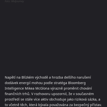
Foto: Midjourney
Napětí na Blízkém východě a hrozba delšího narušení
dodávek energií mohou podle stratéga Bloomberg
Intelligence Mikea McGlona výrazně proměnit chování
finančních trhů. V rozhovoru upozornil, že v současném
prostředí se stále více aktiv obchoduje jako riziková sázka, a
to včetně těch, která bývala považována za bezpečný přístav.